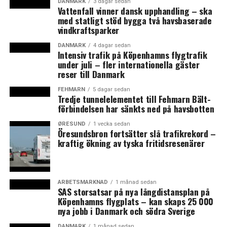
DANMARK
3 dagar sedan
Vattenfall vinner dansk upphandling – ska
med statligt stöd bygga två havsbaserade
vindkraftsparker
DANMARK
4 dagar sedan
Intensiv trafik på Köpenhamns flygtrafik
under juli – fler internationella gäster
reser till Danmark
FEHMARN
5 dagar sedan
Tredje tunnelelementet till Fehmarn Bält-
förbindelsen har sänkts ned på havsbotten
ØRESUND
1 vecka sedan
Öresundsbron fortsätter slå trafikrekord –
kraftig ökning av tyska fritidsresenärer
ARBETSMARKNAD
1 månad sedan
SAS storsatsar på nya långdistansplan på
Köpenhamns flygplats – kan skaps 25 000
nya jobb i Danmark och södra Sverige
DANMARK
1 månad sedan