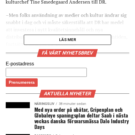
kulturchef Tine Smedegaard Andersen till DR.
–Men folks användning av medier och kultur ändrar sig
snabbt i dag och vi måste säkerställa att DR har medel
att investera i nytt kvalitetsinnehåll och nya
distributionsformer, som når publiken även i framtiden,
LÄS MER
fortsätter hon. (News Øresund)
FÅ VÅRT NYHETSBREV
LÄS OCKSÅ:
E-postadress
Lauritz.com köper världens äldsta auktionshus
Rekordmånga nya danska bilar
AKTUELLA NYHETER
NÄRINGSLIV
38 minuter sedan
Med nya order på ubåtar, Gripenplan och
Globaleye spaningsplan deltar Saab i nästa
veckas danska försvarsmässa Dalo Industry
Days