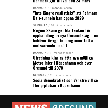
Danmark går till val den 24 mars
DANMARK
9 månader sedan
”Inte längre realistiskt” att Fehmarn
Bält-tunneln kan öppna 2029
SAMHÄLLE
10 månader sedan
Region Skåne ger klartecken för
upphandling av nya Öresundståg – nu
behöver övriga fem regioner fatta
motsvarande beslut
DANMARK
11 månader sedan
Utredning klar av åtta nya möjliga
Metrolinjer i Köpenhamn och över
Öresund till 2070
DANMARK
11 månader sedan
Socialdemokratiet och Venstre vill se
fler p-platser i Köpenhamn