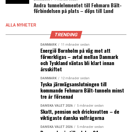
Andra tunnelelementet till Fehmarn Bält-
förbindelsen på plats – döps till Lund
ALLA NYHETER
TRENDING
DANMARK
11 månader sedan
Energiö Bornholm på väg mot att
förverkligas – avtal mellan Danmark
och Tyskland väntas bli klart innan
årsskiftet
DANMARK
12 månader sedan
Tyska järnvägsanslutningen till
kommande Fehmarn Bält-tunneln minst
tre år försenad
DANSKA VALET 2026
5 månader sedan
Skatt, pension och dricksvatten – de
viktigaste danska valfrågorna
DANSKA VALET 2026
5 månader sedan