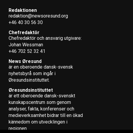
Redaktionen
redaktion@newsoresund.org
+46 40 30 56 30
Chefredaktör
Chefredaktör och ansvarig utgivare:
Johan Wessman
+46 702 52 32 41
News Øresund
är en oberoende dansk-svensk
nyhets­byrå som ingår i
Øresundsinstituttet.
Øresundsinstituttet
är ett oberoende dansk-svenskt
kunskapscentrum som genom
analyser, fakta, konferenser och
medieverksamhet bidrar till en ökad
kännedom om utvecklingen i
regionen.