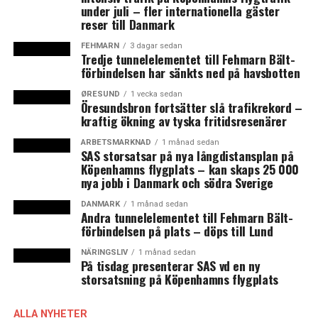
under juli – fler internationella gäster
Skulle prognosen slå in blir 2014 det sjätte bästa bilåret
reser till Danmark
genom tiderna, säger Bil Swedens vd Bertil Moldén i ett
pressmeddelande från den 1 september. (News
FEHMARN
3 dagar sedan
Tredje tunnelelementet till Fehmarn Bält-
Øresund–Linus Lindqvist)
förbindelsen har sänkts ned på havsbotten
ØRESUND
1 vecka sedan
LÄS OCKSÅ:
Öresundsbron fortsätter slå trafikrekord –
kraftig ökning av tyska fritidsresenärer
Danmarks Radio lägger ner orkester
ARBETSMARKNAD
1 månad sedan
Prispress slår mot SAS
SAS storsatsar på nya långdistansplan på
Köpenhamns flygplats – kan skaps 25 000
nya jobb i Danmark och södra Sverige
DANMARK
1 månad sedan
Andra tunnelelementet till Fehmarn Bält-
förbindelsen på plats – döps till Lund
NÄRINGSLIV
1 månad sedan
På tisdag presenterar SAS vd en ny
storsatsning på Köpenhamns flygplats
ALLA NYHETER