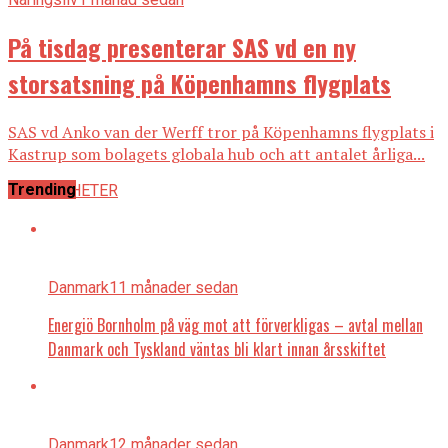
På tisdag presenterar SAS vd en ny
storsatsning på Köpenhamns flygplats
SAS vd Anko van der Werff tror på Köpenhamns flygplats i
Kastrup som bolagets globala hub och att antalet årliga...
Trending
ALLA NYHETER
Danmark
11 månader sedan
Energiö Bornholm på väg mot att förverkligas – avtal mellan
Danmark och Tyskland väntas bli klart innan årsskiftet
Danmark
12 månader sedan