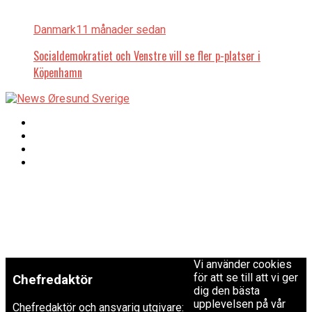
Danmark
11 månader sedan
Socialdemokratiet och Venstre vill se fler p-platser i
Köpenhamn
Copyright © 2017 Zox
Redaktionen
News Theme. Theme
by MVP Themes,
powered by
redaktion@newsoresund.org
WordPress.
+46 40 30 56 30
Vi använder cookies
för att se till att vi ger
Chefredaktör
dig den bästa
upplevelsen på vår
Chefredaktör och ansvarig utgivare: