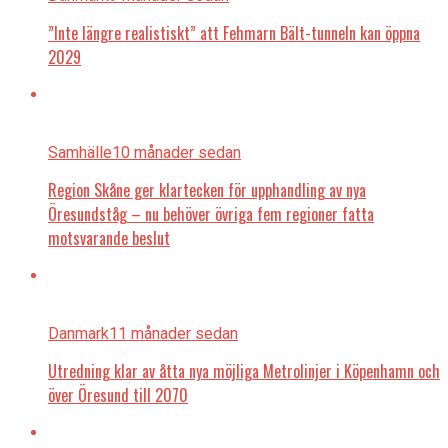
”Inte längre realistiskt” att Fehmarn Bält-tunneln kan öppna
2029
Samhälle
10 månader sedan
Region Skåne ger klartecken för upphandling av nya
Öresundståg – nu behöver övriga fem regioner fatta
motsvarande beslut
Danmark
11 månader sedan
Utredning klar av åtta nya möjliga Metrolinjer i Köpenhamn och
över Öresund till 2070