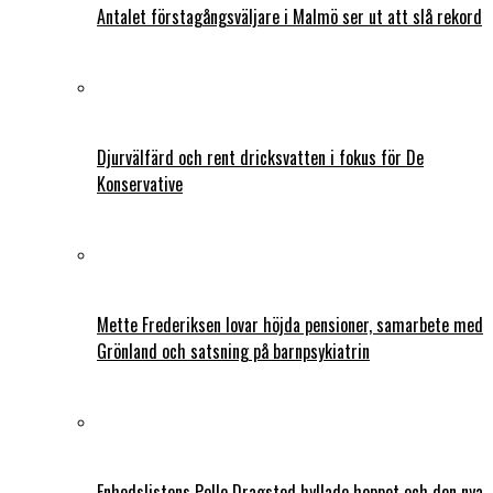
Antalet förstagångsväljare i Malmö ser ut att slå rekord
Djurvälfärd och rent dricksvatten i fokus för De
Konservative
Mette Frederiksen lovar höjda pensioner, samarbete med
Grönland och satsning på barnpsykiatrin
Enhedslistens Pelle Dragsted hyllade hoppet och den nya