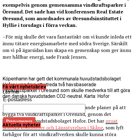
exempelvis genom gemensamma vindkraftsparker i
Öresund. Det sade han vid konferensen Real Estate
Øresund, som anordnades av Øresundsinstituttet i
Hyllie i torsdags i förra veckan.
–För mig skulle det vara fantastiskt om vi kunde inleda ett
ännu tätare energisamarbete med södra Sverige. Särskilt
om vi på ägarsidan kan skapa en gemenskap som ger ännu
mer hållbar energi, sade Frank Jensen.
Köpenhamn har gett det kommunala huvudstadsbolaget
Hofor i uppdrag att utreda två havsbaserade
Få vårt nyhetsbrev
vindkraftsparker i Öresund som skulle medverka till att göra
Läs mer
den danska huvudstaden CO2-neutral. Karta: Hofor
E-postadress
Köpenhamns kommun har för närvarande planer på att
bygga två vindkraftsparker i Öresund, genom det
kommunala huvudstadsbolaget Hofor. Det har
oroat
Aktuella nyheter
skånska kommuner och Länsstyrelsen i Skåne
, som lyft
farhågor för att vindkraftverken skulle kunna störa