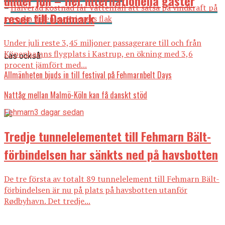
under juli – fler internationella gäster
–
Halverad kostnad får Vattenfall att satsa på vindkraft på
reser till Danmark
svenska delen av Kriegers flak
Under juli reste 3,45 miljoner passagerare till och från
Köpenhamns flygplats i Kastrup, en ökning med 3,6
Läs också:
procent jämfört med...
Allmänheten bjuds in till festival på Fehmarnbelt Days
Nattåg mellan Malmö-Köln kan få danskt stöd
Fehmarn
3 dagar sedan
Tredje tunnelelementet till Fehmarn Bält-
förbindelsen har sänkts ned på havsbotten
De tre första av totalt 89 tunnelelement till Fehmarn Bält-
förbindelsen är nu på plats på havsbotten utanför
Rødbyhavn. Det tredje...