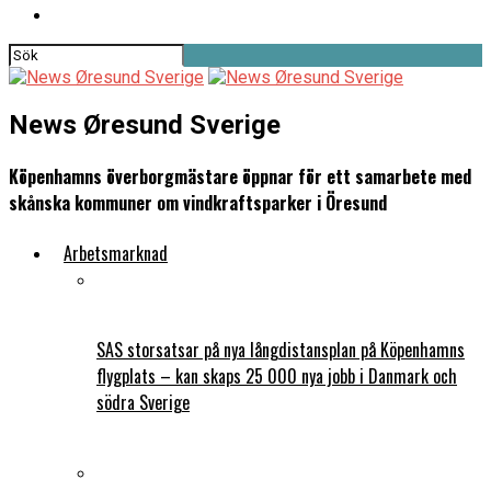
News Øresund Sverige
Köpenhamns överborgmästare öppnar för ett samarbete med
skånska kommuner om vindkraftsparker i Öresund
Arbetsmarknad
SAS storsatsar på nya långdistansplan på Köpenhamns
flygplats – kan skaps 25 000 nya jobb i Danmark och
södra Sverige