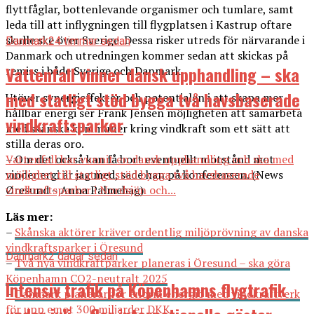
flyttfåglar, bottenlevande organismer och tumlare, samt
leda till att inflygningen till flygplatsen i Kastrup oftare
skulle ske över Sverige. Dessa risker utreds för närvarande i
Danmark
24 timmar sedan
Danmark och utredningen kommer sedan att skickas på
Vattenfall vinner dansk upphandling – ska
remiss i både Sverige och Danmark.
med statligt stöd bygga två havsbaserade
Utöver synergieffekter och potentialen i att skapa mer
hållbar energi ser Frank Jensen möjligheten att samarbeta
vindkraftsparker
med skånska kommuner kring vindkraft som ett sätt att
stilla deras oro.
Vattenfall har vunnit en dansk upphandling och ska med
– Om det också kan få bort eventuellt motstånd mot
möjlighet till statligt stöd bygga två havsbaserade
vindenergi är jag med, sade han på konferensen. (News
vindkraftsparker i Nordsjön och...
Øresund – Anna Palmehag)
Läs mer:
–
Skånska aktörer kräver ordentlig miljöprövning av danska
vindkraftsparker i Öresund
Danmark
2 dagar sedan
–
Två nya vindkraftparker planeras i Öresund – ska göra
Köpenhamn CO2-neutralt 2025
Intensiv trafik på Köpenhamns flygtrafik
–
Danmark planerar för enorm energiö med vindkraftverk
för upp emot 300 miljarder DKK