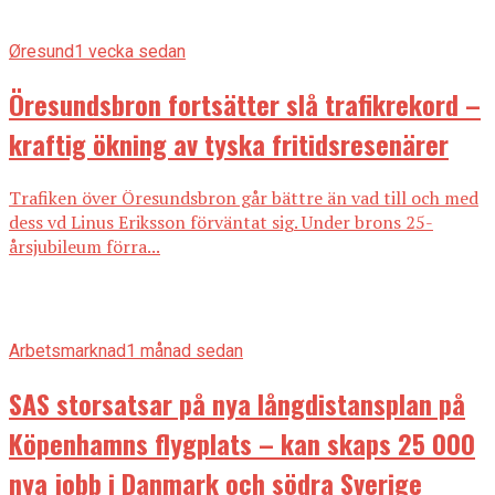
Øresund
1 vecka sedan
Öresundsbron fortsätter slå trafikrekord –
kraftig ökning av tyska fritidsresenärer
Trafiken över Öresundsbron går bättre än vad till och med
dess vd Linus Eriksson förväntat sig. Under brons 25-
årsjubileum förra...
Arbetsmarknad
1 månad sedan
SAS storsatsar på nya långdistansplan på
Köpenhamns flygplats – kan skaps 25 000
nya jobb i Danmark och södra Sverige