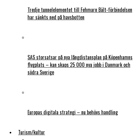
Tredje tunnelelementet till Fehmarn Bält-förbindelsen
har sänkts ned på havsbotten
SAS storsatsar på nya långdistansplan på Köpenhamns
flygplats – kan skaps 25 000 nya jobb i Danmark och
södra Sverige
Europas digitala strategi – nu behövs handling
Turism/kultur