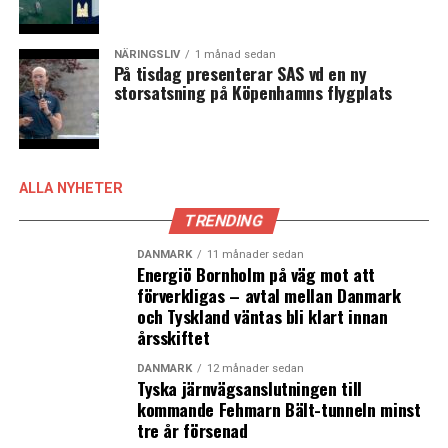
NÄRINGSLIV
1 månad sedan
På tisdag presenterar SAS vd en ny
storsatsning på Köpenhamns flygplats
ALLA NYHETER
TRENDING
DANMARK
11 månader sedan
Energiö Bornholm på väg mot att
förverkligas – avtal mellan Danmark
och Tyskland väntas bli klart innan
årsskiftet
DANMARK
12 månader sedan
Tyska järnvägsanslutningen till
kommande Fehmarn Bält-tunneln minst
tre år försenad