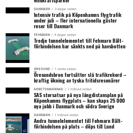
vindkraftsparker
LÄS OCKSÅ:
DANMARK
3 dagar sedan
Intensiv trafik på Köpenhamns flygtrafik
Danmark vill hyra 300 fängelseplatser i Kosovo för
under juli – fler internationella gäster
utvisningsdömda utlänningar
reser till Danmark
Nu kan danskar logga in med NemID på skatteverket.se
FEHMARN
4 dagar sedan
– men inte se sina skatteuppgifter
Tredje tunnelelementet till Fehmarn Bält-
förbindelsen har sänkts ned på havsbotten
ØRESUND
1 vecka sedan
Öresundsbron fortsätter slå trafikrekord –
kraftig ökning av tyska fritidsresenärer
ARBETSMARKNAD
1 månad sedan
SAS storsatsar på nya långdistansplan på
Köpenhamns flygplats – kan skaps 25 000
nya jobb i Danmark och södra Sverige
DANMARK
1 månad sedan
Andra tunnelelementet till Fehmarn Bält-
förbindelsen på plats – döps till Lund