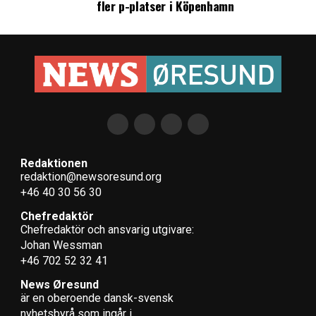
fler p-platser i Köpenhamn
Redaktionen
redaktion@newsoresund.org
+46 40 30 56 30
Chefredaktör
Chefredaktör och ansvarig utgivare:
Johan Wessman
+46 702 52 32 41
News Øresund
är en oberoende dansk-svensk
nyhets­byrå som ingår i