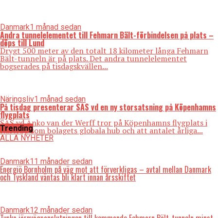
Danmark
1 månad sedan
Andra tunnelelementet till Fehmarn Bält-förbindelsen på plats –
döps till Lund
Drygt 500 meter av den totalt 18 kilometer långa Fehmarn
Bält-tunneln är på plats. Det andra tunnelelementet
bogserades på tisdagskvällen...
Näringsliv
1 månad sedan
På tisdag presenterar SAS vd en ny storsatsning på Köpenhamns
flygplats
SAS vd Anko van der Werff tror på Köpenhamns flygplats i
Trending
Kastrup som bolagets globala hub och att antalet årliga...
ALLA NYHETER
Danmark
11 månader sedan
Energiö Bornholm på väg mot att förverkligas – avtal mellan Danmark
och Tyskland väntas bli klart innan årsskiftet
Danmark
12 månader sedan