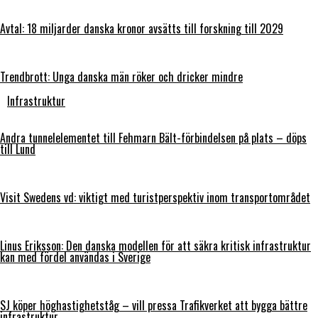
Avtal: 18 miljarder danska kronor avsätts till forskning till 2029
Trendbrott: Unga danska män röker och dricker mindre
Infrastruktur
Andra tunnelelementet till Fehmarn Bält-förbindelsen på plats – döps
till Lund
Visit Swedens vd: viktigt med turistperspektiv inom transportområdet
Linus Eriksson: Den danska modellen för att säkra kritisk infrastruktur
kan med fördel användas i Sverige
SJ köper höghastighetståg – vill pressa Trafikverket att bygga bättre
infrastruktur