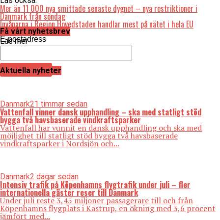
Läs också:
Mer än 11 000 nya smittade senaste dygnet – nya restriktioner i
Danmark från söndag
Invånarna i Region Hovedstaden handlar mest på nätet i hela EU
Få vårt nyhetsbrev
E-postadress
Läs mer
Aktuella nyheter
Danmark
21 timmar sedan
Vattenfall vinner dansk upphandling – ska med statligt stöd
bygga två havsbaserade vindkraftsparker
Vattenfall har vunnit en dansk upphandling och ska med
möjlighet till statligt stöd bygga två havsbaserade
vindkraftsparker i Nordsjön och...
Danmark
2 dagar sedan
Intensiv trafik på Köpenhamns flygtrafik under juli – fler
internationella gäster reser till Danmark
Under juli reste 3,45 miljoner passagerare till och från
Köpenhamns flygplats i Kastrup, en ökning med 3,6 procent
jämfört med...