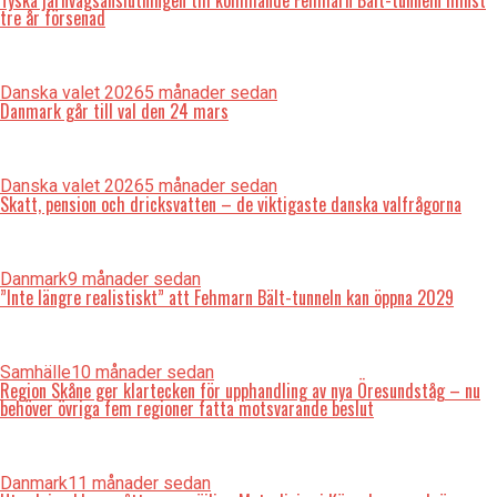
Tyska järnvägsanslutningen till kommande Fehmarn Bält-tunneln minst
tre år försenad
Danska valet 2026
5 månader sedan
Danmark går till val den 24 mars
Danska valet 2026
5 månader sedan
Skatt, pension och dricksvatten – de viktigaste danska valfrågorna
Danmark
9 månader sedan
”Inte längre realistiskt” att Fehmarn Bält-tunneln kan öppna 2029
Samhälle
10 månader sedan
Region Skåne ger klartecken för upphandling av nya Öresundståg – nu
behöver övriga fem regioner fatta motsvarande beslut
Danmark
11 månader sedan