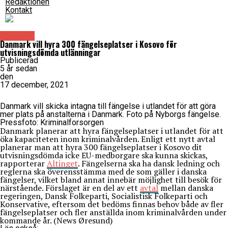
Redaktionen
Kontakt
Danmark
Danmark vill hyra 300 fängelseplatser i Kosovo för
utvisningsdömda utlänningar
Publicerad
5 år sedan
den
17 december, 2021
Danmark vill skicka intagna till fängelse i utlandet för att göra
mer plats på anstalterna i Danmark. Foto på Nyborgs fängelse.
Pressfoto: Kriminalforsorgen
Danmark planerar att hyra fängelseplatser i utlandet för att
öka kapaciteten inom kriminalvården. Enligt ett nytt avtal
planerar man att hyra 300 fängelseplatser i Kosovo dit
utvisningsdömda icke EU-medborgare ska kunna skickas,
rapporterar
Altinget
. Fängelserna ska ha dansk ledning och
reglerna ska överensstämma med de som gäller i danska
fängelser, vilket bland annat innebär möjlighet till besök för
närstående. Förslaget är en del av ett
avtal
mellan danska
regeringen, Dansk Folkeparti, Socialistisk Folkeparti och
Konservative, eftersom det bedöms finnas behov både av fler
fängelseplatser och fler anställda inom kriminalvården under
kommande år. (News Øresund)