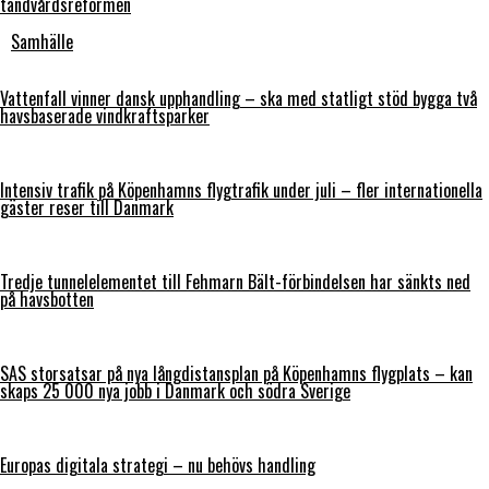
tandvårdsreformen
Samhälle
Vattenfall vinner dansk upphandling – ska med statligt stöd bygga två
havsbaserade vindkraftsparker
Intensiv trafik på Köpenhamns flygtrafik under juli – fler internationella
gäster reser till Danmark
Tredje tunnelelementet till Fehmarn Bält-förbindelsen har sänkts ned
på havsbotten
SAS storsatsar på nya långdistansplan på Köpenhamns flygplats – kan
skaps 25 000 nya jobb i Danmark och södra Sverige
Europas digitala strategi – nu behövs handling