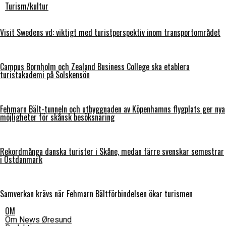
Turism/kultur
Visit Swedens vd: viktigt med turistperspektiv inom transportområdet
Campus Bornholm och Zealand Business College ska etablera
turistakademi på Solskensön
Fehmarn Bält-tunneln och utbyggnaden av Köpenhamns flygplats ger nya
möjligheter för skånsk besöksnäring
Rekordmånga danska turister i Skåne, medan färre svenskar semestrar
i Östdanmark
Samverkan krävs när Fehmarn Bältförbindelsen ökar turismen
OM
Om News Øresund