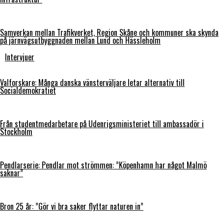
Samverkan mellan Trafikverket, Region Skåne och kommuner ska skynda
på järnvägsutbyggnaden mellan Lund och Hässleholm
Intervjuer
Valforskare: Många danska vänsterväljare letar alternativ till
Socialdemokratiet
Från studentmedarbetare på Udenrigsministeriet till ambassadör i
Stockholm
Pendlarserie: Pendlar mot strömmen: ”Köpenhamn har något Malmö
saknar”
Bron 25 år: ”Gör vi bra saker flyttar naturen in”