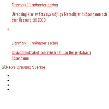
Danmark
11 månader sedan
Utredning klar av åtta nya möjliga Metrolinjer i Köpenhamn och
över Öresund till 2070
Danmark
11 månader sedan
Socialdemokratiet och Venstre vill se fler p-platser i
Köpenhamn
Copyright © 2017 Zox
Redaktionen
News Theme. Theme
by MVP Themes,