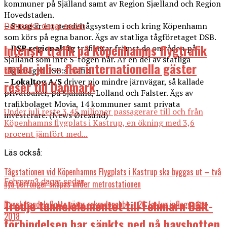
kommuner på Själland samt av Region Sjælland och Region
Hovedstaden.
– S-tog
är ett pendeltågsystem i och kring Köpenhamn
Danmark
2 dagar sedan
som körs på egna banor. Ägs av statliga tågföretaget DSB.
Intensiv trafik på Köpenhamns flygtrafik
– DSB regionaltåg
trafikerar främst de områden på
Själland som inte S-togen når. Är en del av statliga
under juli – fler internationella gäster
tågbolaget DSB:s trafik.
– Lokaltog A/S
driver nio mindre järnvägar, så kallade
reser till Danmark
privatbaner, på Själland, Lolland och Falster. Ägs av
trafikbolaget Movia, 14 kommuner samt privata
Under juli reste 3,45 miljoner passagerare till och från
investerare. (News Øresund)
Köpenhamns flygplats i Kastrup, en ökning med 3,6
procent jämfört med...
Läs också:
Tågstationen vid Köpenhamns Flygplats i Kastrup ska byggas ut – två
Fehmarn
3 dagar sedan
nya perronger skapas under metrostationen
Tredje tunnelelementet till Fehmarn Bält-
Dansk handelsflotta växer rekordsnabbt – 26 fartyg inflaggades
2018
förbindelsen har sänkts ned på havsbotten