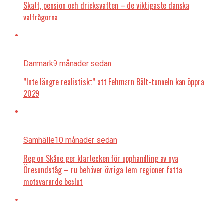
Skatt, pension och dricksvatten – de viktigaste danska
valfrågorna
Danmark
9 månader sedan
”Inte längre realistiskt” att Fehmarn Bält-tunneln kan öppna
2029
Samhälle
10 månader sedan
Region Skåne ger klartecken för upphandling av nya
Öresundståg – nu behöver övriga fem regioner fatta
motsvarande beslut