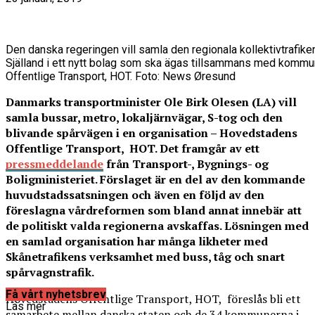
Den danska regeringen vill samla den regionala kollektivtrafik
Själland i ett nytt bolag som ska ägas tillsammans med komm
Offentlige Transport, HOT. Foto: News Øresund
Danmarks transportminister Ole Birk Olesen (LA) vill
samla bussar, metro, lokaljärnvägar, S-tog och den
blivande spårvägen i en organisation – Hovedstadens
Offentlige Transport, HOT. Det framgår av ett
pressmeddelande
från Transport-, Bygnings- og
Boligministeriet. Förslaget är en del av den kommande
huvudstadssatsningen och även en följd av den
föreslagna vårdreformen som bland annat innebär att
de politiskt valda regionerna avskaffas. Lösningen med
en samlad organisation har många likheter med
Skånetrafikens verksamhet med buss, tåg och snart
spårvagnstrafik.
Få vårt nyhetsbrev
Hovedstadens Offentlige Transport, HOT, föreslås bli ett
Läs mer
samarbete mellan danska staten och de 34 kommunerna i