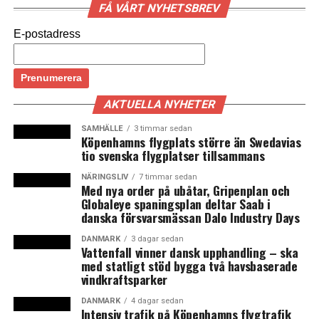
gränskontrollerna ändrats. Vid den senaste
FÅ VÅRT NYHETSBREV
förlängningen av den inre gränskontrollen till och med
E-postadress
den 11 maj 2021 angav den svenska regeringen följande
skäl: ”En sådan gränskontroll ska bidra till landets
säkerhet, ge möjlighet att upptäcka hot från potentiella
gärningsmän och förhindra terrorattentat.”
AKTUELLA NYHETER
Under perioden 4 januari 2016 till 4 maj 2017 infördes
SAMHÄLLE
3 timmar sedan
även en regel om transportöransvar, vilket ofta kallas
Köpenhamns flygplats större än Swedavias
tio svenska flygplatser tillsammans
för id-kontroll. Det innebar att tåg, färje- och
bussföretag ålades att kontrollera att passagerare på
NÄRINGSLIV
7 timmar sedan
Med nya order på ubåtar, Gripenplan och
väg från Danmark till Sverige hade godkänt och giltigt
Globaleye spaningsplan deltar Saab i
pass eller id-handling innan resan påbörjades.
danska försvarsmässan Dalo Industry Days
Under dessa fem år har även Danmark infört tillfällig
DANMARK
3 dagar sedan
Vattenfall vinner dansk upphandling – ska
inre gränskontroll mot Sverige med argumentet att
med statligt stöd bygga två havsbaserade
förhindra att kriminalitet tar sig över sundet. Med start
vindkraftsparker
för ett år sedan, den 12 november 2019, började
DANMARK
4 dagar sedan
stickprov genomföras vid danska färjelägen och vid
Intensiv trafik på Köpenhamns flygtrafik