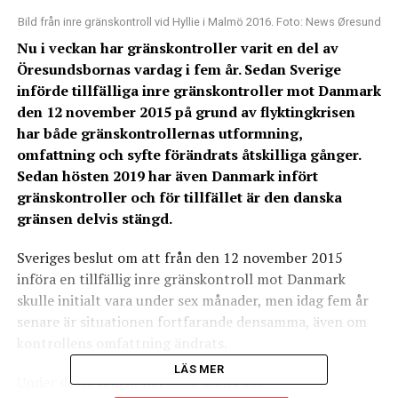
Bild från inre gränskontroll vid Hyllie i Malmö 2016. Foto: News Øresund
Nu i veckan har gränskontroller varit en del av
Öresundsbornas vardag i fem år. Sedan Sverige
införde tillfälliga inre gränskontroller mot Danmark
den 12 november 2015 på grund av flyktingkrisen
har både gränskontrollernas utformning,
omfattning och syfte förändrats åtskilliga gånger.
Sedan hösten 2019 har även Danmark infört
gränskontroller och för tillfället är den danska
gränsen delvis stängd.
Sveriges beslut om att från den 12 november 2015
införa en tillfällig inre gränskontroll mot Danmark
skulle initialt vara under sex månader, men idag fem år
senare är situationen fortfarande densamma, även om
kontrollens omfattning ändrats.
LÄS MER
Under dessa fem år har dock skälet för