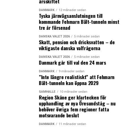
årsskiftet
covid-19 med negativt utfall de senaste 72 timmarna.
Svenska arbetspendlare och affärsresenärer får fortsatt
DANMARK
12 månader sedan
Tyska järnvägsanslutningen till
resa in i Danmark liksom personer på transitresa eller
kommande Fehmarn Bält-tunneln minst
på väg till besök av vissa familjemedlemmar. (News
tre år försenad
Øresund)
DANSKA VALET 2026
5 månader sedan
Skatt, pension och dricksvatten – de
LÄS OCKSÅ:
viktigaste danska valfrågorna
18 procent fler skjutningar i Sverige, men färre i
DANSKA VALET 2026
5 månader sedan
Sydsverige
Danmark går till val den 24 mars
Skånes storstadsområden har drabbats hårdast
DANMARK
9 månader sedan
ekonomiskt av coronakrisen
”Inte längre realistiskt” att Fehmarn
Bält-tunneln kan öppna 2029
SAMHÄLLE
10 månader sedan
Region Skåne ger klartecken för
upphandling av nya Öresundståg – nu
behöver övriga fem regioner fatta
motsvarande beslut
DANMARK
11 månader sedan