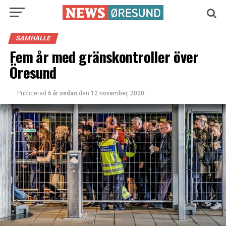
SAMHÄLLE
Fem år med gränskontroller över
Öresund
Publicerad
6 år sedan
den
12 november, 2020