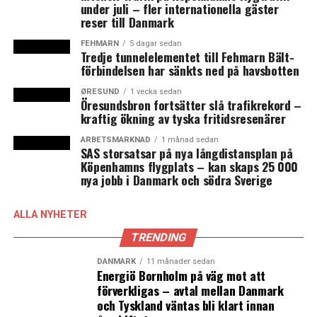
Öresundsbron.
under juli – fler internationella gäster
reser till Danmark
Danmarks tillfälliga inre gränskontroll har under året
FEHMARN
5 dagar sedan
ersatts av mer omfattande kontroller på grund av
Tredje tunnelelementet till Fehmarn Bält-
förbindelsen har sänkts ned på havsbotten
coronapandemin. Den 14 mars 2020 stängde Danmark
tillfälligt sina gränser, men med undantag för bland
ØRESUND
1 vecka sedan
annat gränspendlare, danska medborgare, personer
Öresundsbron fortsätter slå trafikrekord –
kraftig ökning av tyska fritidsresenärer
som är bosatta i Danmark och för personer med andra
så kallade särskilda skäl, så kallat ”anerkendelsesværdige
ARBETSMARKNAD
1 månad sedan
SAS storsatsar på nya långdistansplan på
formål”. Under augusti 2020 öppnades den danska
Köpenhamns flygplats – kan skaps 25 000
gränsen i flera steg mot Sverige igen och den 14 augusti
nya jobb i Danmark och södra Sverige
öppnades gränsen för hela Sverige.
ALLA NYHETER
Dock återinförde Danmark en fullständig gränskontroll
den 24 oktober efter att smittspridningen av
TRENDING
coronaviruset tagit ny fart i både Danmark och Sverige.
DANMARK
11 månader sedan
Det betyder bland annat att skånska turister i nuläget
Energiö Bornholm på väg mot att
inte kan komma in i Danmark om de inte har med sig ett
förverkligas – avtal mellan Danmark
och Tyskland väntas bli klart innan
underskrivet intyg om att de har låtit testa sig för