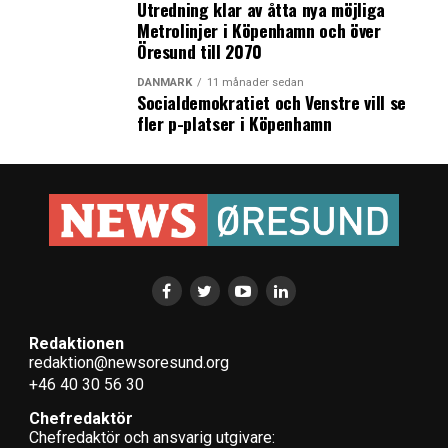
Utredning klar av åtta nya möjliga
Metrolinjer i Köpenhamn och över
Öresund till 2070
DANMARK
11 månader sedan
Socialdemokratiet och Venstre vill se
fler p-platser i Köpenhamn
Redaktionen
redaktion@newsoresund.org
+46 40 30 56 30
Chefredaktör
Chefredaktör och ansvarig utgivare: