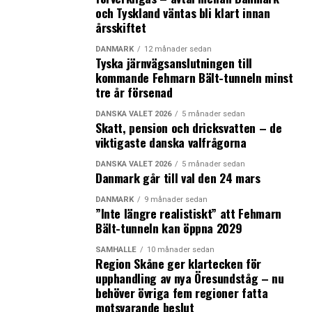
och Tyskland väntas bli klart innan
även om gränskontrollen består normalierades restiden
årsskiftet
med tåg från september månad. Då sattes det in fler tåg
under rusningstid, medan tiominutersdriften infördes
DANMARK
12 månader sedan
Tyska järnvägsanslutningen till
från och med den 11 december. En förklaring till att det
kommande Fehmarn Bält-tunneln minst
är färre som har flyttat från Skåne till den östliga delen
tre år försenad
av Danmark under det tredje kvartalet kan möjligen
finnas i denna förbättring av tågtrafiken över Öresund.
DANSKA VALET 2026
5 månader sedan
Skatt, pension och dricksvatten – de
Dessutom har bostadspriserna i Köpenhamnsområdet
viktigaste danska valfrågorna
återigen nått rekordnivåer och genomsnittspriset är nu
långt över nivån innan finanskrisen.
DANSKA VALET 2026
5 månader sedan
Danmark går till val den 24 mars
(News Øresund – Britt Andresen)
DANMARK
9 månader sedan
”Inte längre realistiskt” att Fehmarn
Bält-tunneln kan öppna 2029
SAMHÄLLE
10 månader sedan
Region Skåne ger klartecken för
upphandling av nya Öresundståg – nu
behöver övriga fem regioner fatta
motsvarande beslut