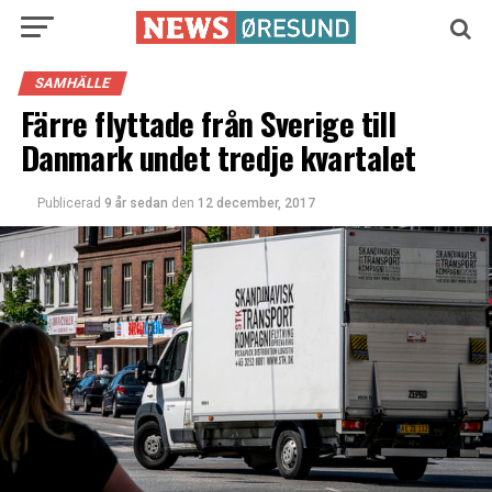
SAMHÄLLE
Färre flyttade från Sverige till
Danmark undet tredje kvartalet
Publicerad
9 år sedan
den
12 december, 2017