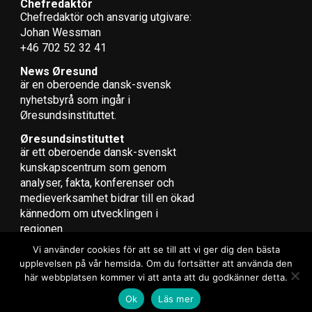
Chefredaktör
Chefredaktör och ansvarig utgivare:
Johan Wessman
+46 702 52 32 41
News Øresund
är en oberoende dansk-svensk
nyhets­byrå som ingår i
Øresundsinstituttet.
Øresundsinstituttet
är ett oberoende dansk-svenskt
kunskapscentrum som genom
analyser, fakta, konferenser och
medieverksamhet bidrar till en ökad
kännedom om utvecklingen i
regionen.
Vi använder cookies för att se till att vi ger dig den bästa
upplevelsen på vår hemsida. Om du fortsätter att använda den
här webbplatsen kommer vi att anta att du godkänner detta.
Copyright © 2017 Zox News Theme. Theme by MVP Themes, powered
Ok
Läs mer
by WordPress.