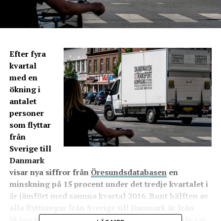
Efter fyra
kvartal
med en
ökning i
antalet
personer
som flyttar
från
Sverige till
Danmark
visar nya siffror från
Öresundsdatabasen
en
minskning på 15 procent under det tredje kvartalet i
år jämfört med samma kvartal 2016. Runt hälften av
alla flyttningar från Sverige till Danmark är från
Skåne till den östliga delen av Danmark och här var