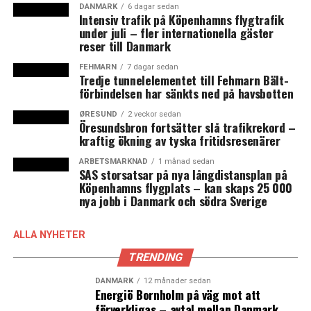
DANMARK
6 dagar sedan
från Själland och öarna till Skåne jämfört med samm
Intensiv trafik på Köpenhamns flygtrafik
period förra året. I antal flyttade 1 026 personer från
under juli – fler internationella gäster
reser till Danmark
Danmark till Sverige under årets tredje kvartal, av dem
flyttade 339 personer från Själland och öarna till Skåne.
FEHMARN
7 dagar sedan
Tredje tunnelelementet till Fehmarn Bält-
förbindelsen har sänkts ned på havsbotten
Hur stor andel danskarna utgör av flyttströmmen syns
inte i kvartalsstatistiken, men det kommer att vara
ØRESUND
2 veckor sedan
Öresundsbron fortsätter slå trafikrekord –
synligt när statistiken för helåret 2017 offentliggörs.
kraftig ökning av tyska fritidsresenärer
Under 2016 utgjorde de danska medborgarna 57
procent av alla som flyttade från Skåne till den östliga
ARBETSMARKNAD
1 månad sedan
SAS storsatsar på nya långdistansplan på
delen av Danmark och 63 procent av de som flyttade i
Köpenhamns flygplats – kan skaps 25 000
motsatt riktning.
nya jobb i Danmark och södra Sverige
Under perioden med gräns- och id-kontrollerna var
ALLA NYHETER
restiden med tåg över Öresund längre och det gick färre
TRENDING
tåg under rusningstid än tidigare. Det fick många som
pendlade till Danmark att ge upp och antingen flytta
DANMARK
12 månader sedan
till Danmark eller söka nytt jobb på den svenska sidan
Energiö Bornholm på väg mot att
förverkligas – avtal mellan Danmark
Öresund. Id-kontrollerna upphörde i maj månad och