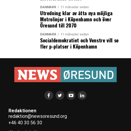
LÄS OCKSÅ:
DANMARK
11 månader sedan
Utredning klar av åtta nya möjliga
Dansk överenskommelse om att Skånetrafiken tar över
Metrolinjer i Köpenhamn och över
det operativa ansvaret för tågtrafiken Malmö –
Öresund till 2070
Köpenhamn
DANMARK
11 månader sedan
Notering på Nasdaq First North gjordes för första
Socialdemokratiet och Venstre vill se
gången i Malmö
fler p-platser i Köpenhamn
Redaktionen
redaktion@newsoresund.org
+46 40 30 56 30