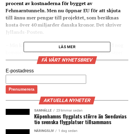
procent av kostnaderna för bygget av
Fehmarntunneln. Men nu öppnar EU för att skjuta
till ännu mer pengar till projektet, som beräknas
kosta över 40 miljarder danska kronor. Det skriver
Jyllands-Posten.
– Min känsla är att de medel man budgeterat med nog
LÄS MER
kommer att stödjas av EU, och kanske ännu mer, säger
Pat Cox, före detta ordförande i Europaparlamentet och
FÅ VÅRT NYHETSBREV
numera EU-kommissionens samordnare för
E-postadress
infrastrukturprojekt, till tidningen.
– Så jag skulle inte avråda från att man från dansk sida
ökar sina ambitioner något när man ska söka medel,
AKTUELLA NYHETER
fortsätter han.
SAMHÄLLE
23 timmar sedan
Byggherren Fehmarn A/S bedömer också att EU kan
Köpenhamns flygplats större än Swedavias
tio svenska flygplatser tillsammans
betala mer av bygget än Danmark tidigare räknat med.
NÄRINGSLIV
1 dag sedan