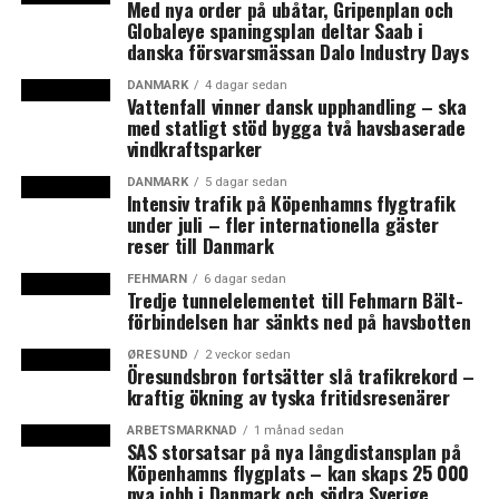
Enligt Claus F. Baunkjær, chef för Fehmarn A/S, kommer
Med nya order på ubåtar, Gripenplan och
Globaleye spaningsplan deltar Saab i
man snarare att söka stöd för närmare 20 procent av
danska försvarsmässan Dalo Industry Days
kostnaderna, än de 10 procent som tidigare var målet.
DANMARK
4 dagar sedan
Vattenfall vinner dansk upphandling – ska
Tunnelbygget beräknas starta nästa år. Senast i februari
med statligt stöd bygga två havsbaserade
ska Danmark ansöka om EU-stöd. (News Øresund)
vindkraftsparker
Läs mer:
Tysk-dansk optimism om Fehmarntunneln
DANMARK
5 dagar sedan
Intensiv trafik på Köpenhamns flygtrafik
under juli – fler internationella gäster
reser till Danmark
LÄS OCKSÅ:
Flygbolag: Bromma är en nationell angelägenhet
FEHMARN
6 dagar sedan
Tredje tunnelelementet till Fehmarn Bält-
Rederier överklagar EU:s beslut om stöd till bron
förbindelsen har sänkts ned på havsbotten
ØRESUND
2 veckor sedan
Öresundsbron fortsätter slå trafikrekord –
kraftig ökning av tyska fritidsresenärer
ARBETSMARKNAD
1 månad sedan
SAS storsatsar på nya långdistansplan på
Köpenhamns flygplats – kan skaps 25 000
nya jobb i Danmark och södra Sverige