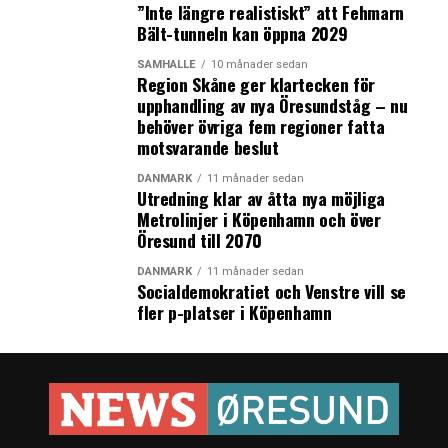
”Inte längre realistiskt” att Fehmarn
Bält-tunneln kan öppna 2029
SAMHÄLLE
10 månader sedan
Region Skåne ger klartecken för
upphandling av nya Öresundståg – nu
behöver övriga fem regioner fatta
motsvarande beslut
DANMARK
11 månader sedan
Utredning klar av åtta nya möjliga
Metrolinjer i Köpenhamn och över
Öresund till 2070
DANMARK
11 månader sedan
Socialdemokratiet och Venstre vill se
fler p-platser i Köpenhamn