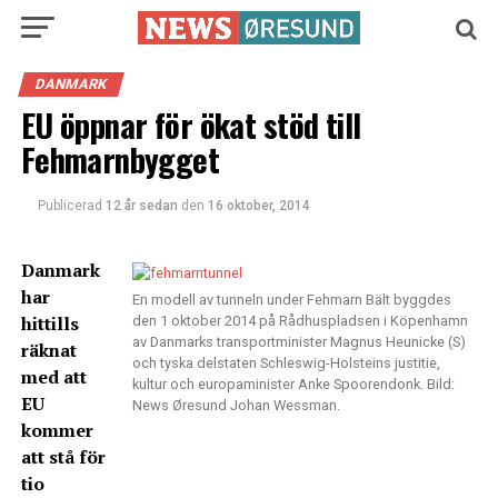
DANMARK
EU öppnar för ökat stöd till
Fehmarnbygget
Publicerad
12 år sedan
den
16 oktober, 2014
Danmark
har
En modell av tunneln under Fehmarn Bält byggdes
hittills
den 1 oktober 2014 på Rådhuspladsen i Köpenhamn
av Danmarks transportminister Magnus Heunicke (S)
räknat
och tyska delstaten Schleswig-Holsteins justitie,
med att
kultur och europaminister Anke Spoorendonk. Bild:
EU
News Øresund Johan Wessman.
kommer
att stå för
tio