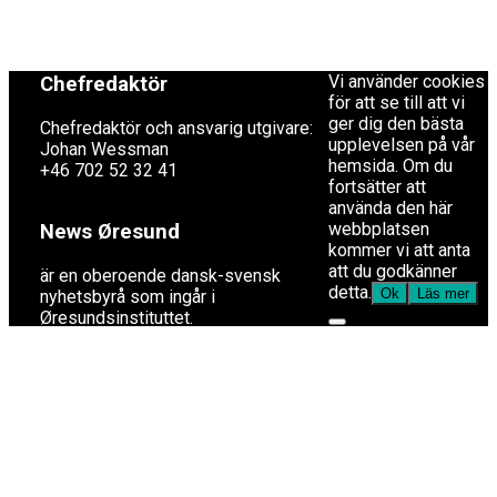
redaktion@newsoresund.org
by MVP Themes,
+46 40 30 56 30
powered by
WordPress.
Vi använder cookies
Chefredaktör
för att se till att vi
ger dig den bästa
Chefredaktör och ansvarig utgivare:
upplevelsen på vår
Johan Wessman
hemsida. Om du
+46 702 52 32 41
fortsätter att
använda den här
webbplatsen
News Øresund
kommer vi att anta
att du godkänner
är en oberoende dansk-svensk
detta.
Ok
Läs mer
nyhets­byrå som ingår i
Øresundsinstituttet.
Øresundsinstituttet
är ett oberoende dansk-svenskt
kunskapscentrum som genom
analyser, fakta, konferenser och
medieverksamhet bidrar till en ökad