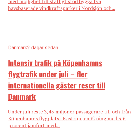
med möjlighet till statligt stöd bygga två
News Øresund.
havsbaserade vindkraftsparker i Nordsjön och...
I Helsingör har man märkt av att det varit färre
svenska gäster, men Annette Sørensen, direktör för
VisitNordsjælland, anser att det överlag har varit en
hyfsad sommar för Nordsjällands turism.
– Det har gått hyggligt. Danskarna har stannat hemma
Danmark
2 dagar sedan
och vi har haft fler danska gäster, både övernattande
Intensiv trafik på Köpenhamns
och endagsresande. Och sedan har ju stugägarna
använt sina sommarstugor mycket, och de har
flygtrafik under juli – fler
shoppat och ätit här, säger hon till News Øresund.
internationella gäster reser till
Danmark
Under juli reste 3,45 miljoner passagerare till och från
Köpenhamns flygplats i Kastrup, en ökning med 3,6
procent jämfört med...