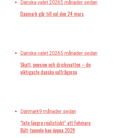
Nu håller Reffen öppet året om
Danska valet 2026
5 månader sedan
Danmark går till val den 24 mars
”Jag vill bo där det händer”
Danska valet 2026
5 månader sedan
Skatt, pension och dricksvatten – de
viktigaste danska valfrågorna
Danmark
9 månader sedan
”Inte längre realistiskt” att Fehmarn
Bält-tunneln kan öppna 2029