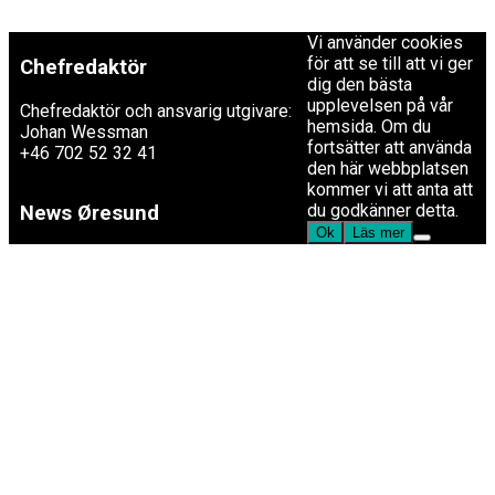
WordPress.
+46 40 30 56 30
Vi använder cookies
för att se till att vi ger
Chefredaktör
dig den bästa
upplevelsen på vår
Chefredaktör och ansvarig utgivare:
hemsida. Om du
Johan Wessman
fortsätter att använda
+46 702 52 32 41
den här webbplatsen
kommer vi att anta att
du godkänner detta.
News Øresund
Ok
Läs mer
är en oberoende dansk-svensk
nyhets­byrå som ingår i
Øresundsinstituttet.
Øresundsinstituttet
är ett oberoende dansk-svenskt
kunskapscentrum som genom
analyser, fakta, konferenser och
medieverksamhet bidrar till en ökad
kännedom om utvecklingen i