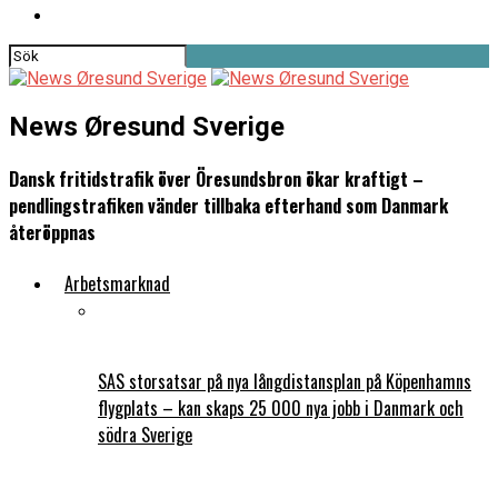
News Øresund Sverige
Dansk fritidstrafik över Öresundsbron ökar kraftigt –
pendlingstrafiken vänder tillbaka efterhand som Danmark
återöppnas
Arbetsmarknad
SAS storsatsar på nya långdistansplan på Köpenhamns
flygplats – kan skaps 25 000 nya jobb i Danmark och
södra Sverige