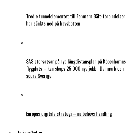
Tredje tunnelelementet till Fehmarn Bält-förbindelsen
har sänkts ned på havsbotten
SAS storsatsar på nya långdistansplan på Köpenhamns
flygplats – kan skaps 25 000 nya jobb i Danmark och
södra Sverige
Europas digitala strategi – nu behövs handling
Turism/kultur