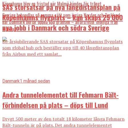
Köpenhamn blev en fristad när Malmö kändes för trångt
SAS storsatsar på nya långdistansplan på
Sverige behandlas på samma sätt som övriga Norden och Tyskland
Köpenhamns flygplats – kan skaps 25 000
när Danmark börjar öppna upp gränsen – affärsresor möjliga från
nya jobb i Danmark och södra Sverige
måndag
80-årsjubilerande SAS storsatar på Köpenhamns flygplats
som global hub och beställer upp till 40 långdistansplan
från Airbus med ett samlat...
Danmark
1 månad sedan
Andra tunnelelementet till Fehmarn Bält-
förbindelsen på plats – döps till Lund
Drygt 500 meter av den totalt 18 kilometer långa Fehmarn
Bält-tunneln är på plats. Det andra tunnelelementet