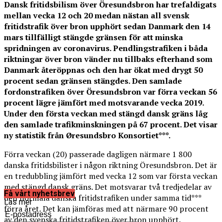
Dansk fritidsbilism över Öresundsbron har trefaldigats
mellan vecka 12 och 20 medan nästan all svensk
fritidstrafik över bron upphört sedan Danmark den 14
mars tillfälligt stängde gränsen för att minska
spridningen av coronavirus. Pendlingstrafiken i båda
riktningar över bron vänder nu tillbaks efterhand som
Danmark återöppnas och den har ökat med drygt 50
procent sedan gränsen stängdes. Den samlade
fordonstrafiken över Öresundsbron var förra veckan 56
procent lägre jämfört med motsvarande vecka 2019.
Under den första veckan med stängd dansk gräns låg
den samlade trafikminskningen på 67 procent.
Det visar
ny statistik från Øresundsbro Konsortiet***.
Förra veckan (20) passerade dagligen närmare 1 800
danska fritidsbilister i någon riktning Öresundsbron. Det är
en tredubbling jämfört med vecka 12 som var första veckan
med stängd dansk gräns. Det motsvarar två tredjedelar av
Få vårt nyhetsbrev
den normala danska fritidstrafiken under samma tid***
Läs mer
förra året. Det kan jämföras med att närmare 90 procent
E-postadress
av den svenska fritidstrafiken över bron upphört.