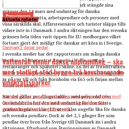
Skillnaden i trafik beror på att Danmark stängde sina
gränser den 14 mars med undantag för danska
medborgare, bosatta, arbetspendlare och personer med
Aktuella nyheter
vissa särskilda skäl. Affärsresenärer och turister släpps tills
vidare inte in i Danmark. I andra riktningen har den svenska
gränsen hela tiden varit öppen för EU-medborgare vilket
fortsatt gjort det möjligt för danskar att köra in i Sverige.
Danmark
3 dagar sedan
I svenska medier har det rapporterats om många danska
Vattenfall vinner dansk upphandling – ska
besökare på köpcentrat Emporia i Hyllie samt på
restauranger och Spahotel i Skåne. En del av fritidstrafiken
med statligt stöd bygga två havsbaserade
består även av danskar som äger sommarhus i Sverige eller
är på väg till och från Bornholm via E65 och färjan mellan
vindkraftsparker
Ystad och Rönne.
Vattenfall har vunnit en dansk upphandling och ska med
När det gäller pendlingstrafiken med personbil över
möjlighet till statligt stöd bygga två havsbaserade
Öresundsbron har den med undantag för den första
vindkraftsparker i Nordsjön och...
gränsstängda veckan (12) utvecklas ungefär lika för danska
och svenska pendlare. Dock är det 2,5 gånger fler som
pendlar över bron från Sverige till Danmark än i andra
riktningen. Efterhand som återöppningen av Danmark