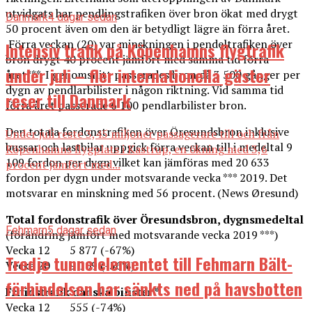
utvidgats har pendlingstrafiken över bron ökat med drygt
Danmark
4 dagar sedan
50 procent även om den är betydligt lägre än förra året.
Förra veckan (20) var minskningen i pendeltrafiken över
Intensiv trafik på Köpenhamns flygtrafik
bron drygt 40 procent jämfört med samma tid förra
under juli – fler internationella gäster
året***. I genomsnitt passerades bron då 3 500 gånger per
dygn av pendlarbilister i någon riktning. Vid samma tid
reser till Danmark
förra året passerade 6 100 pendlarbilister bron.
Den totala fordonstrafiken över Öresundsbron inklusive
Under juli reste 3,45 miljoner passagerare till och från
bussar och lastbilar uppgick förra veckan till i medeltal 9
Köpenhamns flygplats i Kastrup, en ökning med 3,6
109 fordon per dygn vilket kan jämföras med 20 633
procent jämfört med...
fordon per dygn under motsvarande vecka *** 2019. Det
motsvarar en minskning med 56 procent. (News Øresund)
Total fordonstrafik över Öresundsbron, dygnsmedeltal
Fehmarn
5 dagar sedan
(förändring jämfört med motsvarande vecka 2019 ***)
Vecka 12 5 877 (-67%)
Tredje tunnelelementet till Fehmarn Bält-
Vecka 20 9 109 (-56%)
förbindelsen har sänkts ned på havsbotten
Fritidstrafik danska bilister *
Vecka 12 555 (-74%)