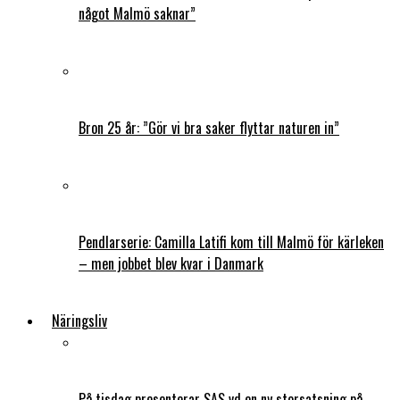
något Malmö saknar”
Bron 25 år: ”Gör vi bra saker flyttar naturen in”
Pendlarserie: Camilla Latifi kom till Malmö för kärleken
– men jobbet blev kvar i Danmark
Näringsliv
På tisdag presenterar SAS vd en ny storsatsning på