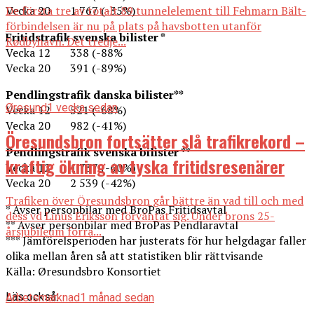
De första tre av totalt 89 tunnelelement till Fehmarn Bält-
Vecka 20 1 767 (-35%)
förbindelsen är nu på plats på havsbotten utanför
Fritidstrafik svenska bilister *
Rødbyhavn. Det tredje...
Vecka 12 338 (-88%
Vecka 20 391 (-89%)
Pendlingstrafik danska bilister**
Øresund
1 vecka sedan
Vecka 12 521 (-68%)
Vecka 20 982 (-41%)
Öresundsbron fortsätter slå trafikrekord –
Pendlingstrafik svenska bilister **
kraftig ökning av tyska fritidsresenärer
Vecka 12 1 737 (-60%)
Vecka 20 2 539 (-42%)
Trafiken över Öresundsbron går bättre än vad till och med
* Avser personbilar med BroPas Fritidsavtal
dess vd Linus Eriksson förväntat sig. Under brons 25-
** Avser personbilar med BroPas Pendlaravtal
årsjubileum förra...
*** Jämförelsperioden har justerats för hur helgdagar faller
olika mellan åren så att statistiken blir rättvisande
Källa: Øresundsbro Konsortiet
Läs också:
Arbetsmarknad
1 månad sedan