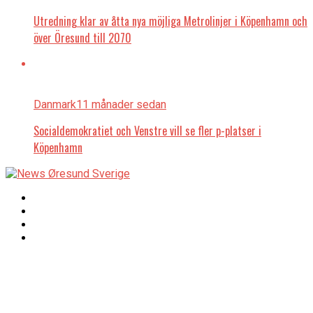
Utredning klar av åtta nya möjliga Metrolinjer i Köpenhamn och
över Öresund till 2070
Danmark
11 månader sedan
Socialdemokratiet och Venstre vill se fler p-platser i
Köpenhamn
Copyright © 2017 Zox
Redaktionen
News Theme. Theme
by MVP Themes,
powered by
redaktion@newsoresund.org