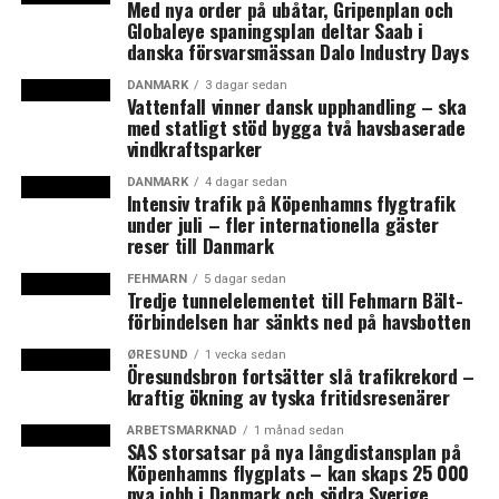
Med nya order på ubåtar, Gripenplan och
Tyskland och det ledde till 42 avvisningar.
Globaleye spaningsplan deltar Saab i
danska försvarsmässan Dalo Industry Days
Danmark införde en tillfällig gränskontroll av resande
från Tyskland den 4 januari i år – samma dag som
DANMARK
3 dagar sedan
Vattenfall vinner dansk upphandling – ska
Sverige införde ett transportörsansvar som gör att
med statligt stöd bygga två havsbaserade
rederier samt tåg- och bussoperatörer måste genomföra
vindkraftsparker
en ID-kontroll av resande på väg från Danmark till
DANMARK
4 dagar sedan
Sverige och där bara resande med godkänd legitimation
Intensiv trafik på Köpenhamns flygtrafik
under juli – fler internationella gäster
får släppas in. Sverige införde en inre gränskontroll den
reser till Danmark
12 november förra året och det är den som kommer att
diskuteras på EU-mötet på torsdag. Det svenska beslutet
FEHMARN
5 dagar sedan
Tredje tunnelelementet till Fehmarn Bält-
om ID-kontroller gäller fram till och med den 3
förbindelsen har sänkts ned på havsbotten
november. Inför det stundande beslutet om ID-
kontrollernas framtid har den svenska regeringen
ØRESUND
1 vecka sedan
Öresundsbron fortsätter slå trafikrekord –
inhämtat analyser och synpunkter från bland andra
kraftig ökning av tyska fritidsresenärer
Migrationsverket,
Länsstyrelsen i Skåne
,
ARBETSMARKNAD
1 månad sedan
Øresundsinstituttet, Region Skåne och Malmö stad.
SAS storsatsar på nya långdistansplan på
(News Øresund)
Köpenhamns flygplats – kan skaps 25 000
nya jobb i Danmark och södra Sverige