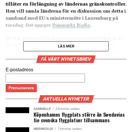
tillåter en förlängning av ländernas gränskontroller.
Hon vill samla länderna för en diskussion om detta i
samband med EU:s ministermöte i Luxemburg på
torsdag. Det uppger
Danmarks Radio
.
De fem länderna fick innan sommaren klartecken av EU
för att förlänga gränskontrollerna fram till den 11
LÄS MER
november. Nu vill Inger Støjberg komma överens med
sina ministerkolleger om att begära att EU godkänner
FÅ VÅRT NYHETSBREV
en ytterligare förlängning av gränskontrollerna.
E-postadress
– Jag tycker att vi ska förlänga gränskontrollerna. För
det är en fortsatt osäker situation i Sydeuropa där
tusentals flyktingar och migranter för närvarande
kommer i land på Sicilien, säger Inger Støjberg till
AKTUELLA NYHETER
Danmarks Radio.
SAMHÄLLE
3 timmar sedan
Köpenhamns flygplats större än Swedavias
Enligt Danmarks Radio avvisas allt färre vid
tio svenska flygplatser tillsammans
gränskontrollerna. Förra veckan uppges 66 000
personer ha kontrollerats vid den danska gränsen mot
NÄRINGSLIV
7 timmar sedan