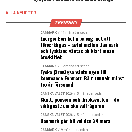
ALLA NYHETER
TRENDING
LÄS OCKSÅ:
DANMARK
11 månader sedan
Energiö Bornholm på väg mot att
Larmet dröjde men räddningsinsatsen fungerade bra vid
förverkligas – avtal mellan Danmark
beredskapsövning på Öresundsbron
och Tyskland väntas bli klart innan
årsskiftet
Ny toppchef i Köpenhamns kommun
DANMARK
12 månader sedan
Tyska järnvägsanslutningen till
kommande Fehmarn Bält-tunneln minst
tre år försenad
DANSKA VALET 2026
5 månader sedan
Skatt, pension och dricksvatten – de
viktigaste danska valfrågorna
DANSKA VALET 2026
5 månader sedan
Danmark går till val den 24 mars
DANMARK
9 månader sedan