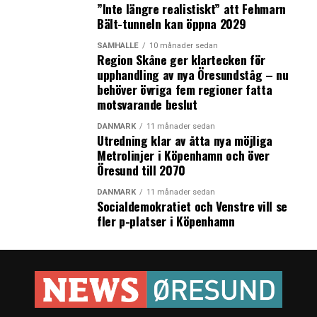
”Inte längre realistiskt” att Fehmarn
Bält-tunneln kan öppna 2029
SAMHÄLLE
10 månader sedan
Region Skåne ger klartecken för
upphandling av nya Öresundståg – nu
behöver övriga fem regioner fatta
motsvarande beslut
DANMARK
11 månader sedan
Utredning klar av åtta nya möjliga
Metrolinjer i Köpenhamn och över
Öresund till 2070
DANMARK
11 månader sedan
Socialdemokratiet och Venstre vill se
fler p-platser i Köpenhamn