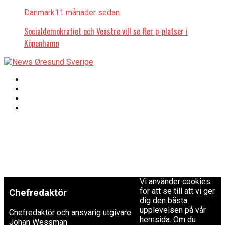
Danmark
11 månader sedan
Socialdemokratiet och Venstre vill se fler p-platser i
Köpenhamn
Copyright © 2017 Zox
Redaktionen
News Theme. Theme
by MVP Themes,
powered by
redaktion@newsoresund.org
WordPress.
+46 40 30 56 30
Vi använder cookies
för att se till att vi ger
Chefredaktör
dig den bästa
upplevelsen på vår
Chefredaktör och ansvarig utgivare:
hemsida. Om du
Johan Wessman