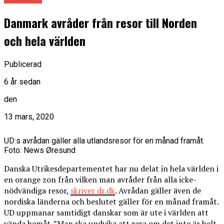
Danmark avråder från resor till Norden
och hela världen
Publicerad
6 år sedan
den
13 mars, 2020
UD:s avrådan gäller alla utlandsresor för en månad framåt.
Foto: News Øresund
Danska Utrikesdepartementet har nu delat in hela världen i
en orange zon från vilken man avråder från alla icke-
nödvändiga resor,
skriver dr.dk
. Avrådan gäller även de
nordiska länderna och beslutet gäller för en månad framåt.
UD uppmanar samtidigt danskar som är ute i världen att
vända hemåt. ”Man ska undvika att resa om det inte är helt