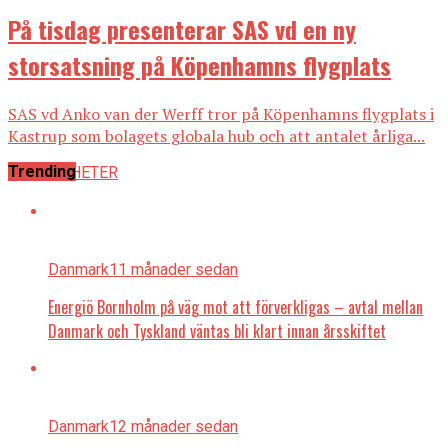
På tisdag presenterar SAS vd en ny
storsatsning på Köpenhamns flygplats
SAS vd Anko van der Werff tror på Köpenhamns flygplats i
Kastrup som bolagets globala hub och att antalet årliga...
Trending
ALLA NYHETER
Danmark
11 månader sedan
Energiö Bornholm på väg mot att förverkligas – avtal mellan
Danmark och Tyskland väntas bli klart innan årsskiftet
Danmark
12 månader sedan