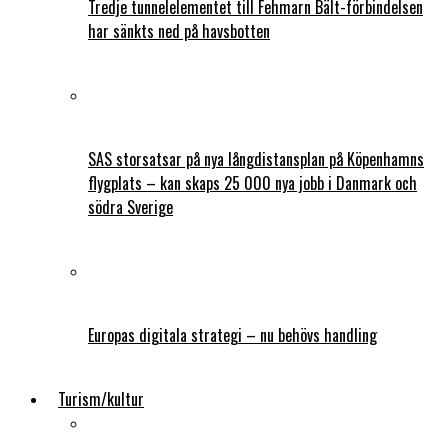
Tredje tunnelelementet till Fehmarn Bält-förbindelsen
har sänkts ned på havsbotten
SAS storsatsar på nya långdistansplan på Köpenhamns
flygplats – kan skaps 25 000 nya jobb i Danmark och
södra Sverige
Europas digitala strategi – nu behövs handling
Turism/kultur