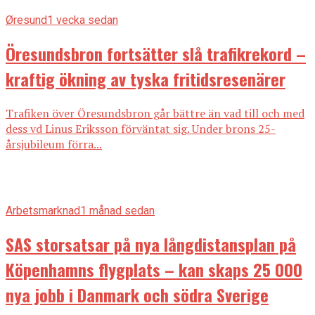
Øresund
1 vecka sedan
Öresundsbron fortsätter slå trafikrekord –
kraftig ökning av tyska fritidsresenärer
Trafiken över Öresundsbron går bättre än vad till och med
dess vd Linus Eriksson förväntat sig. Under brons 25-
årsjubileum förra...
Arbetsmarknad
1 månad sedan
SAS storsatsar på nya långdistansplan på
Köpenhamns flygplats – kan skaps 25 000
nya jobb i Danmark och södra Sverige