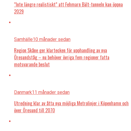
”Inte längre realistiskt” att Fehmarn Bält-tunneln kan öppna
2029
Samhälle
10 månader sedan
Region Skåne ger klartecken för upphandling av nya
Öresundståg – nu behöver övriga fem regioner fatta
motsvarande beslut
Danmark
11 månader sedan
Utredning klar av åtta nya möjliga Metrolinjer i Köpenhamn och
över Öresund till 2070