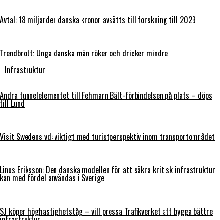
Avtal: 18 miljarder danska kronor avsätts till forskning till 2029
Trendbrott: Unga danska män röker och dricker mindre
Infrastruktur
Andra tunnelelementet till Fehmarn Bält-förbindelsen på plats – döps
till Lund
Visit Swedens vd: viktigt med turistperspektiv inom transportområdet
Linus Eriksson: Den danska modellen för att säkra kritisk infrastruktur
kan med fördel användas i Sverige
SJ köper höghastighetståg – vill pressa Trafikverket att bygga bättre
infrastruktur