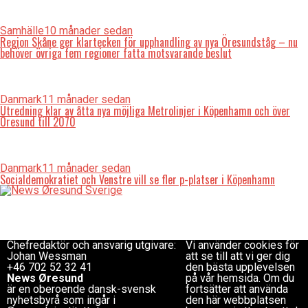
Samhälle
10 månader sedan
Region Skåne ger klartecken för upphandling av nya Öresundståg – nu
behöver övriga fem regioner fatta motsvarande beslut
Danmark
11 månader sedan
Utredning klar av åtta nya möjliga Metrolinjer i Köpenhamn och över
Öresund till 2070
Danmark
11 månader sedan
Socialdemokratiet och Venstre vill se fler p-platser i Köpenhamn
Redaktionen
Copyright © 2017 Zox
redaktion@newsoresund.org
News Theme. Theme by
+46 40 30 56 30
MVP Themes, powered
Chefredaktör
by WordPress.
Chefredaktör och ansvarig utgivare:
Vi använder cookies för
Johan Wessman
att se till att vi ger dig
+46 702 52 32 41
den bästa upplevelsen
News Øresund
på vår hemsida. Om du
är en oberoende dansk-svensk
fortsätter att använda
nyhets­byrå som ingår i
den här webbplatsen