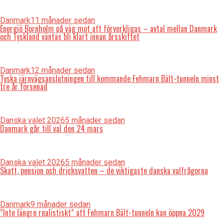
Danmark
11 månader sedan
Energiö Bornholm på väg mot att förverkligas – avtal mellan Danmark
och Tyskland väntas bli klart innan årsskiftet
Danmark
12 månader sedan
Tyska järnvägsanslutningen till kommande Fehmarn Bält-tunneln minst
tre år försenad
Danska valet 2026
5 månader sedan
Danmark går till val den 24 mars
Danska valet 2026
5 månader sedan
Skatt, pension och dricksvatten – de viktigaste danska valfrågorna
Danmark
9 månader sedan
”Inte längre realistiskt” att Fehmarn Bält-tunneln kan öppna 2029