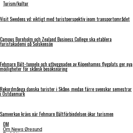
Turism/kultur
Visit Swedens vd: viktigt med turistperspektiv inom transportområdet
Campus Bornholm och Zealand Business College ska etablera
turistakademi på Solskensön
Fehmarn Bält-tunneln och utbyggnaden av Köpenhamns flygplats ger nya
möjligheter för skånsk besöksnäring
Rekordmånga danska turister i Skåne, medan färre svenskar semestrar
i Östdanmark
Samverkan krävs när Fehmarn Bältförbindelsen ökar turismen
OM
Om News Øresund