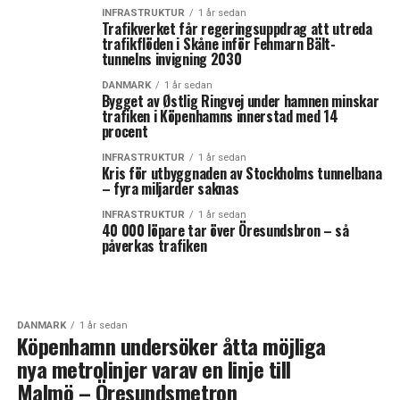
INFRASTRUKTUR
1 år sedan
Trafikverket får regeringsuppdrag att utreda
trafikflöden i Skåne inför Fehmarn Bält-
tunnelns invigning 2030
DANMARK
1 år sedan
Bygget av Østlig Ringvej under hamnen minskar
trafiken i Köpenhamns innerstad med 14
procent
INFRASTRUKTUR
1 år sedan
Kris för utbyggnaden av Stockholms tunnelbana
– fyra miljarder saknas
INFRASTRUKTUR
1 år sedan
40 000 löpare tar över Öresundsbron – så
påverkas trafiken
DANMARK
1 år sedan
Köpenhamn undersöker åtta möjliga
nya metrolinjer varav en linje till
Malmö – Öresundsmetron