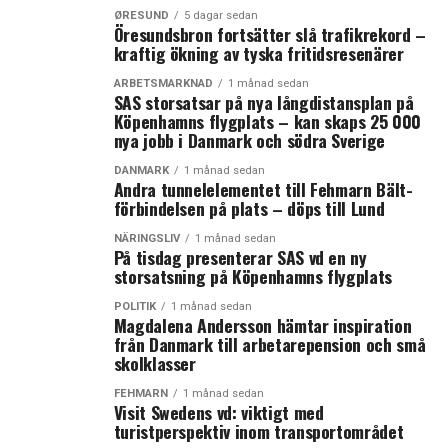
ØRESUND
5 dagar sedan
Öresundsbron fortsätter slå trafikrekord –
kraftig ökning av tyska fritidsresenärer
ARBETSMARKNAD
1 månad sedan
SAS storsatsar på nya långdistansplan på
Köpenhamns flygplats – kan skaps 25 000
nya jobb i Danmark och södra Sverige
DANMARK
1 månad sedan
Andra tunnelelementet till Fehmarn Bält-
förbindelsen på plats – döps till Lund
NÄRINGSLIV
1 månad sedan
På tisdag presenterar SAS vd en ny
storsatsning på Köpenhamns flygplats
POLITIK
1 månad sedan
Magdalena Andersson hämtar inspiration
från Danmark till arbetarepension och små
skolklasser
FEHMARN
1 månad sedan
Visit Swedens vd: viktigt med
turistperspektiv inom transportområdet