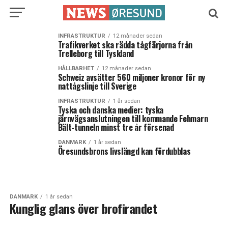
INFRASTRUKTUR
12 månader sedan
Trafikverket ska rädda tågfärjorna från
Trelleborg till Tyskland
HÅLLBARHET
12 månader sedan
Schweiz avsätter 560 miljoner kronor för ny
nattågslinje till Sverige
INFRASTRUKTUR
1 år sedan
Tyska och danska medier: tyska
järnvägsanslutningen till kommande Fehmarn
Bält-tunneln minst tre år försenad
DANMARK
1 år sedan
Öresundsbrons livslängd kan fördubblas
DANMARK
1 år sedan
Kunglig glans över brofirandet