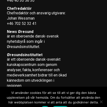
+46 40 30 56 30
Chefredaktör
Chefredaktör och ansvarig utgivare:
Johan Wessman
+46 702 52 32 41
News Øresund
är en oberoende dansk-svensk
nyhets­byrå som ingår i
Øresundsinstituttet.
Øresundsinstituttet
är ett oberoende dansk-svenskt
kunskapscentrum som genom
analyser, fakta, konferenser och
medieverksamhet bidrar till en ökad
kännedom om utvecklingen i
regionen.
Vi använder cookies för att se till att vi ger dig den bästa
upplevelsen på vår hemsida. Om du fortsätter att använda den
här webbplatsen kommer vi att anta att du godkänner detta.
Copyright © 2017 Zox News Theme. Theme by MVP Themes, powered