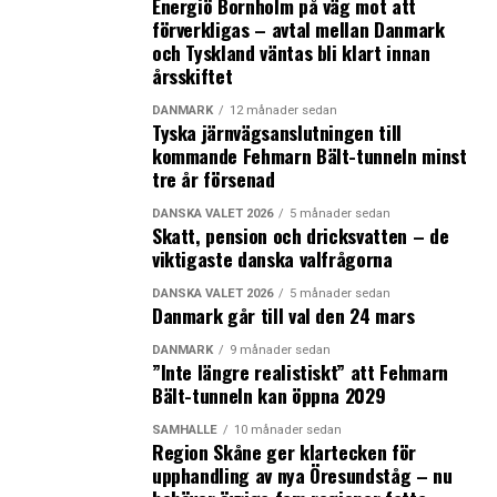
Energiö Bornholm på väg mot att
förverkligas – avtal mellan Danmark
och Tyskland väntas bli klart innan
årsskiftet
DANMARK
12 månader sedan
Tyska järnvägsanslutningen till
kommande Fehmarn Bält-tunneln minst
tre år försenad
DANSKA VALET 2026
5 månader sedan
Skatt, pension och dricksvatten – de
viktigaste danska valfrågorna
DANSKA VALET 2026
5 månader sedan
Danmark går till val den 24 mars
DANMARK
9 månader sedan
”Inte längre realistiskt” att Fehmarn
Bält-tunneln kan öppna 2029
SAMHÄLLE
10 månader sedan
Region Skåne ger klartecken för
upphandling av nya Öresundståg – nu