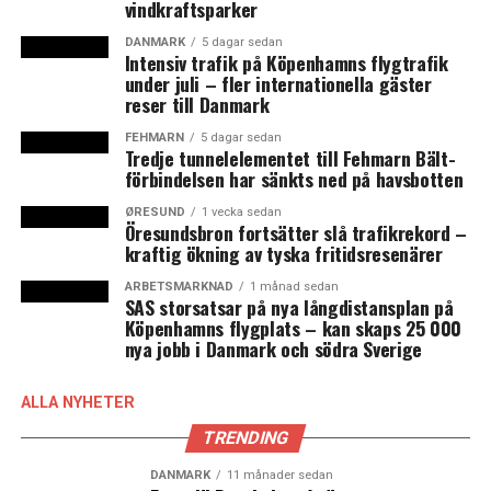
vindkraftsparker
DANMARK
5 dagar sedan
Intensiv trafik på Köpenhamns flygtrafik
under juli – fler internationella gäster
reser till Danmark
FEHMARN
5 dagar sedan
Tredje tunnelelementet till Fehmarn Bält-
förbindelsen har sänkts ned på havsbotten
ØRESUND
1 vecka sedan
Öresundsbron fortsätter slå trafikrekord –
kraftig ökning av tyska fritidsresenärer
ARBETSMARKNAD
1 månad sedan
SAS storsatsar på nya långdistansplan på
Köpenhamns flygplats – kan skaps 25 000
nya jobb i Danmark och södra Sverige
ALLA NYHETER
TRENDING
DANMARK
11 månader sedan