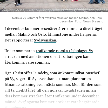
Norska Vy kommer åter trafikera sträckan mellan Malmö och Oslo i
december. Foto: News Øresund
I december kommer resenärer åter kunna ta direkttåget
mellan Malmö och Oslo, åtminstone under helgerna.
Det rapporterar
Sydsvenskan
.
Under sommaren
trafikerade norska tågbolaget Vy
sträckan med ambitionen om att satsningen kan
återkomma varje sommar.
Åge-Christoffer Lundeby, som är kommunikationschef
på Vy, säger till Sydsvenskan att man planerar en
liknande satsning även nästa sommar. Men för den som
vill ta direkttåget till den norska huvudstaden innan
dess kommer sträckan åter trafikeras under december
månad. Avgångarna kommer dock att vara begränsade
till helgerna.