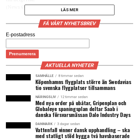
(News Øresund)
LÄS MER
FÅ VÅRT NYHETSBREV
LÄS OCKSÅ:
Tyska järnvägsanslutningen till kommande Fehmarn
E-postadress
Bält-tunneln minst tre år försenad
Slut på flaskhalsen: dubbelspår genom Varberg invigt
AKTUELLA NYHETER
SAMHÄLLE
8 timmar sedan
Köpenhamns flygplats större än Swedavias
tio svenska flygplatser tillsammans
NÄRINGSLIV
12 timmar sedan
Med nya order på ubåtar, Gripenplan och
Globaleye spaningsplan deltar Saab i
danska försvarsmässan Dalo Industry Days
DANMARK
3 dagar sedan
Vattenfall vinner dansk upphandling – ska
med statligt stöd bygga två havsbaserade