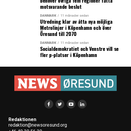
behöver övriga fem regioner fatta
motsvarande beslut
DANMARK
11 månader sedan
Utredning klar av åtta nya möjliga
Metrolinjer i Köpenhamn och över
Öresund till 2070
DANMARK
11 månader sedan
Socialdemokratiet och Venstre vill se
fler p-platser i Köpenhamn
Redaktionen
redaktion@newsoresund.org