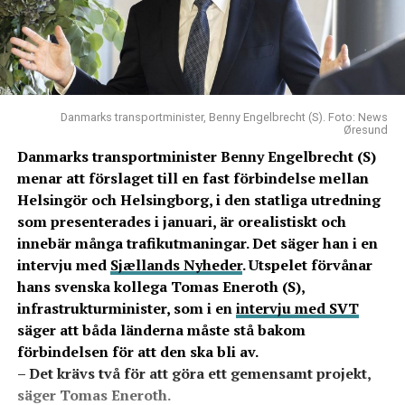
Danmarks transportminister, Benny Engelbrecht (S). Foto: News
Øresund
Danmarks transportminister Benny Engelbrecht (S)
menar att förslaget till en fast förbindelse mellan
Helsingör och Helsingborg, i den statliga utredning
som presenterades i januari, är orealistiskt och
innebär många trafikutmaningar. Det säger han i en
intervju med
Sjællands Nyheder
.
Utspelet förvånar
hans svenska kollega Tomas Eneroth (S),
infrastrukturminister, som i en
intervju med SVT
säger att båda länderna måste stå bakom
förbindelsen för att den ska bli av.
– Det krävs två för att göra ett gemensamt projekt,
säger Tomas Eneroth.