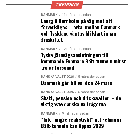
TRENDING
I en
intervju med SVT
säger svenska
infrastrukturministern Tomas Eneroth att han vill ha
DANMARK
11 månader sedan
Energiö Bornholm på väg mot att
fortsatt dialog med den danska sidan om en förbindelse
förverkligas – avtal mellan Danmark
och hur den kan finansieras.
och Tyskland väntas bli klart innan
årsskiftet
– Öresundsregionen är den starkast växande regionen,
fullt integrerad med gemensam arbetsmarknad. Då
DANMARK
12 månader sedan
Tyska järnvägsanslutningen till
behöver vi bättre förbindelser, inte minst med järnväg.
kommande Fehmarn Bält-tunneln minst
Finns det en öppning för diskussion om även godstrafik
tre år försenad
så vore det mycket välkommet, säger Tomas Eneroth.
DANSKA VALET 2026
5 månader sedan
Danmark går till val den 24 mars
(News Øresund)
DANSKA VALET 2026
5 månader sedan
Skatt, pension och dricksvatten – de
LÄS OCKSÅ:
viktigaste danska valfrågorna
Fler laddstationer ska etableras vid de danska
DANMARK
9 månader sedan
motorvägarna
”Inte längre realistiskt” att Fehmarn
Bält-tunneln kan öppna 2029
Aktuellt i Öresundsdebatten