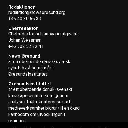
Redaktionen
redaktion@newsoresund.org
+46 40 30 56 30
Chefredaktör
Chefredaktör och ansvarig utgivare:
Johan Wessman
+46 702 52 32 41
News Øresund
är en oberoende dansk-svensk
nyhets­byrå som ingår i
Øresundsinstituttet.
Øresundsinstituttet
är ett oberoende dansk-svenskt
kunskapscentrum som genom
analyser, fakta, konferenser och
medieverksamhet bidrar till en ökad
kännedom om utvecklingen i
regionen.