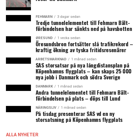
Vejdirektoratet och svenska Trafikverket visade att en
kombinerad väg- och järnvägsförbindelse mellan
Helsingborg och Helsingör inte blir självfinansierad
FEHMARN
3 dagar sedan
Tredje tunnelelementet till Fehmarn Bält-
utan kräver 14 miljarder DKK i extra finansiering.
förbindelsen har sänkts ned på havsbotten
Benny Engelbrecht menar inte att dörren till en HH-
ØRESUND
1 vecka sedan
Öresundsbron fortsätter slå trafikrekord –
förbindelse ska stängas, men att det nuvarande
kraftig ökning av tyska fritidsresenärer
förslaget inte är aktuellt att genomföra.
ARBETSMARKNAD
1 månad sedan
SAS storsatsar på nya långdistansplan på
– Det är ju en strategisk analys och därmed är det också
Köpenhamns flygplats – kan skaps 25 000
tidigt i processen. Jag vill inte döma ut förbindelsen,
nya jobb i Danmark och södra Sverige
men jag säger att det förslag som finns nu, det är inte
DANMARK
1 månad sedan
realistiskt att genomföra, säger han till Sjællands
Andra tunnelelementet till Fehmarn Bält-
förbindelsen på plats – döps till Lund
Nyheder.
NÄRINGSLIV
1 månad sedan
Det danska Transportministeriet skriver i en
På tisdag presenterar SAS vd en ny
storsatsning på Köpenhamns flygplats
kommentar till News Øresund att förhandlingarna om
nya infrastruktursatsningar ska inledas inom kort och
att man inte har något mer att tillägga i nuläget.
ALLA NYHETER