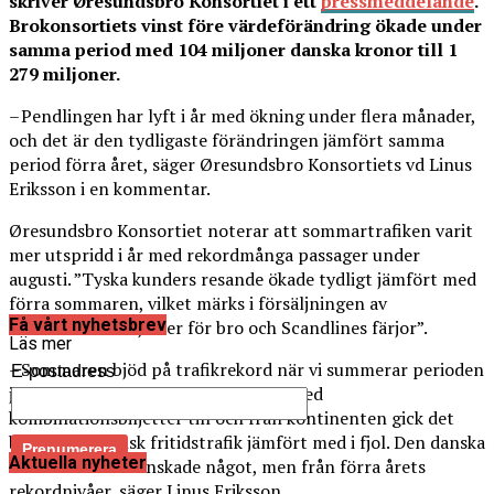
skriver Øresundsbro Konsortiet i ett
pressmeddelande
.
Brokonsortiets vinst före värdeförändring ökade under
samma period med 104 miljoner danska kronor till 1
279 miljoner.
– Pendlingen har lyft i år med ökning under flera månader,
och det är den tydligaste förändringen jämfört samma
period förra året, säger Øresundsbro Konsortiets vd Linus
Eriksson i en kommentar.
Øresundsbro Konsortiet noterar att sommartrafiken varit
mer utspridd i år med rekordmånga passager under
augusti. ”Tyska kunders resande ökade tydligt jämfört med
förra sommaren, vilket märks i försäljningen av
Få vårt nyhetsbrev
kombinationsbiljetter för bro och Scandlines färjor”.
Läs mer
– Sommaren bjöd på trafikrekord när vi summerar perioden
E-postadress
juni-augusti. Utöver en stark trafik med
kombinationsbiljetter till och från kontinenten gick det
bättre för svensk fritidstrafik jämfört med i fjol. Den danska
Aktuella nyheter
fritidstrafiken minskade något, men från förra årets
rekordnivåer, säger Linus Eriksson.