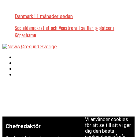
Danmark
11 månader sedan
Socialdemokratiet och Venstre vill se fler p-platser i
Köpenhamn
Copyright © 2017 Zox
Redaktionen
News Theme. Theme
by MVP Themes,
powered by
redaktion@newsoresund.org
WordPress.
+46 40 30 56 30
Vi använder cookies
för att se till att vi ger
Chefredaktör
dig den bästa
upplevelsen på vår