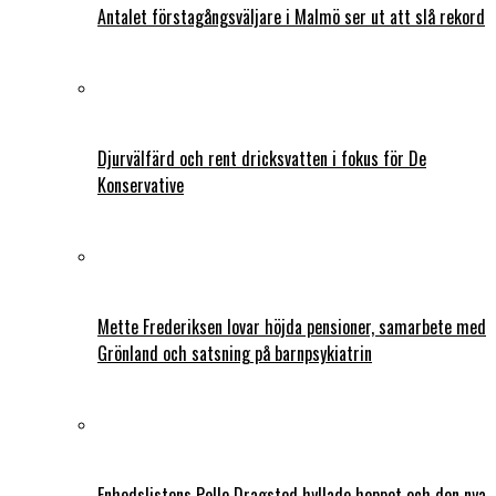
Antalet förstagångsväljare i Malmö ser ut att slå rekord
Djurvälfärd och rent dricksvatten i fokus för De
Konservative
Mette Frederiksen lovar höjda pensioner, samarbete med
Grönland och satsning på barnpsykiatrin
Enhedslistens Pelle Dragsted hyllade hoppet och den nya