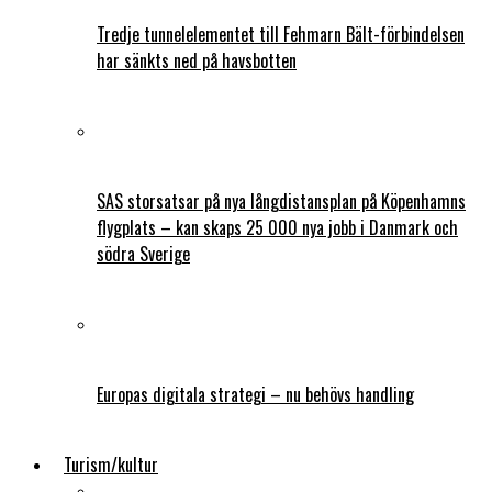
Tredje tunnelelementet till Fehmarn Bält-förbindelsen
har sänkts ned på havsbotten
SAS storsatsar på nya långdistansplan på Köpenhamns
flygplats – kan skaps 25 000 nya jobb i Danmark och
södra Sverige
Europas digitala strategi – nu behövs handling
Turism/kultur