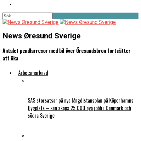
News Øresund Sverige
Antalet pendlarresor med bil över Öresundsbron fortsätter
att öka
Arbetsmarknad
SAS storsatsar på nya långdistansplan på Köpenhamns
flygplats – kan skaps 25 000 nya jobb i Danmark och
södra Sverige