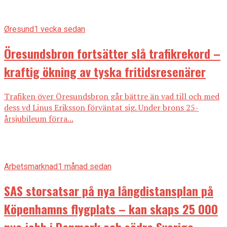
Øresund
1 vecka sedan
Öresundsbron fortsätter slå trafikrekord –
kraftig ökning av tyska fritidsresenärer
Trafiken över Öresundsbron går bättre än vad till och med
dess vd Linus Eriksson förväntat sig. Under brons 25-
årsjubileum förra...
Arbetsmarknad
1 månad sedan
SAS storsatsar på nya långdistansplan på
Köpenhamns flygplats – kan skaps 25 000
nya jobb i Danmark och södra Sverige