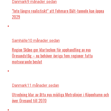
Danmark
9 månader sedan
”Inte längre realistiskt” att Fehmarn Bält-tunneln kan öppna
2029
Samhälle
10 månader sedan
Region Skåne ger klartecken för upphandling av nya
Öresundståg – nu behöver övriga fem regioner fatta
motsvarande beslut
Danmark
11 månader sedan
Utredning klar av åtta nya möjliga Metrolinjer i Köpenhamn och
över Öresund till 2070