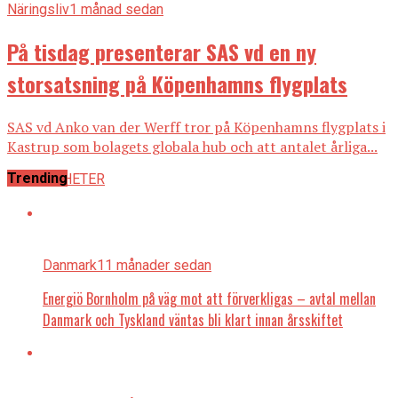
Näringsliv
1 månad sedan
På tisdag presenterar SAS vd en ny
storsatsning på Köpenhamns flygplats
SAS vd Anko van der Werff tror på Köpenhamns flygplats i
Kastrup som bolagets globala hub och att antalet årliga...
Trending
ALLA NYHETER
Danmark
11 månader sedan
Energiö Bornholm på väg mot att förverkligas – avtal mellan
Danmark och Tyskland väntas bli klart innan årsskiftet