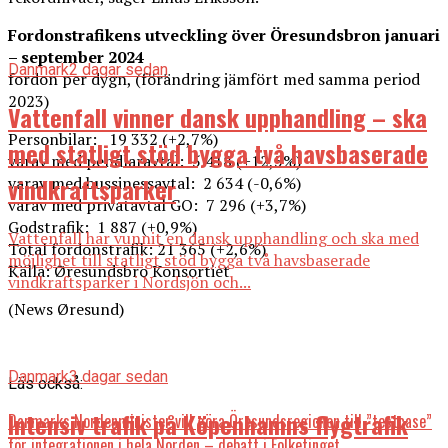
Fordonstrafikens utveckling över Öresundsbron januari
– september 2024
Danmark
2 dagar sedan
fordon per dygn, (förändring jämfört med samma period
2023)
Vattenfall vinner dansk upphandling – ska
Personbilar: 19 332 (+2,7%)
med statligt stöd bygga två havsbaserade
varav med pendlaravtal: 5 418 (+12,5%)
vindkraftsparker
varav med bussinessavtal: 2 634 (-0,6%)
varav med privatavtal GO: 7 296 (+3,7%)
Godstrafik: 1 887 (+0,9%)
Vattenfall har vunnit en dansk upphandling och ska med
Total fordonstrafik: 21 365 (+2,6%)
möjlighet till statligt stöd bygga två havsbaserade
Källa: Øresundsbro Konsortiet
vindkraftsparker i Nordsjön och...
(News Øresund)
Danmark
3 dagar sedan
Läs också:
Intensiv trafik på Köpenhamns flygtrafik
Danmarks Nordenminister vill göra Öresundsregionen till ”testcase”
för integrationen i hela Norden – debatt i Folketinget