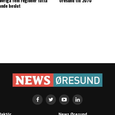
övriga fem regioner fatta
Öresund till 2070
ande beslut
daktör
News Øresund