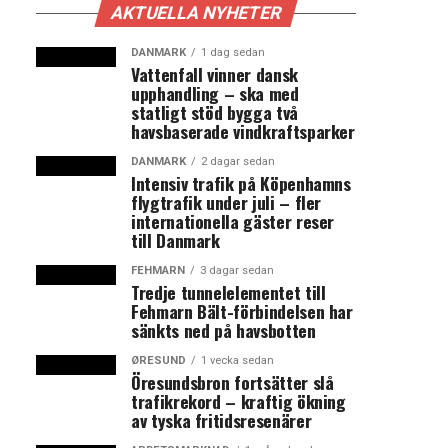
AKTUELLA NYHETER
DANMARK
1 dag sedan
Vattenfall vinner dansk
upphandling – ska med
statligt stöd bygga två
havsbaserade vindkraftsparker
DANMARK
2 dagar sedan
Intensiv trafik på Köpenhamns
flygtrafik under juli – fler
internationella gäster reser
till Danmark
FEHMARN
3 dagar sedan
Tredje tunnelelementet till
Fehmarn Bält-förbindelsen har
sänkts ned på havsbotten
ØRESUND
1 vecka sedan
Öresundsbron fortsätter slå
trafikrekord – kraftig ökning
av tyska fritidsresenärer