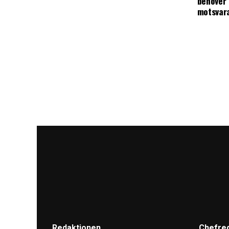
behöver 
motsvar
Redaktionen
Chefre