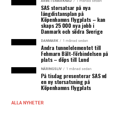
ARBETSMARKNAD
1 månad sedan
SAS storsatsar på nya
långdistansplan på
Köpenhamns flygplats – kan
skaps 25 000 nya jobb i
Danmark och södra Sverige
DANMARK
1 månad sedan
Andra tunnelelementet till
Fehmarn Bält-förbindelsen på
plats – döps till Lund
NÄRINGSLIV
1 månad sedan
På tisdag presenterar SAS vd
en ny storsatsning på
Köpenhamns flygplats
ALLA NYHETER