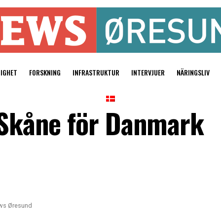
TIGHET
FORSKNING
INFRASTRUKTUR
INTERVJUER
NÄRINGSLIV
r Skåne för Danmark
ws Øresund