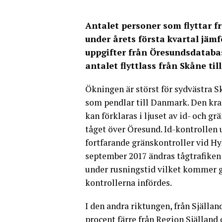
Antalet personer som flyttar f
under årets första kvartal jäm
uppgifter från Öresundsdatabas
antalet flyttlass från Skåne ti
Ökningen är störst för sydvästra 
som pendlar till Danmark. Den kraf
kan förklaras i ljuset av id- och g
tåget över Öresund. Id-kontrollen
fortfarande gränskontroller vid Hyl
september 2017 ändras tågtrafiken 
under rusningstid vilket kommer g
kontrollerna infördes.
I den andra riktungen, från Själland
procent färre från Region Själland