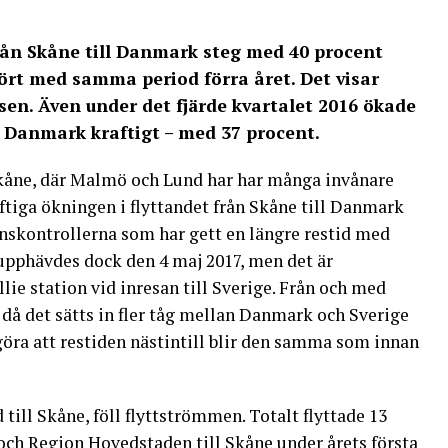
rån Skåne till Danmark steg med 40 procent
fört med samma period förra året. Det visar
en. Även under det fjärde kvartalet 2016 ökade
ll Danmark kraftigt – med 37 procent.
Skåne, där Malmö och Lund har har många invånare
tiga ökningen i flyttandet från Skåne till Danmark
ränskontrollerna som har gett en längre restid med
 upphävdes dock den 4 maj 2017, men det är
lie station vid inresan till Sverige. Från och med
då det sätts in fler tåg mellan Danmark och Sverige
öra att restiden nästintill blir den samma som innan
 till Skåne, föll flyttströmmen. Totalt flyttade 13
 och Region Hovedstaden till Skåne under årets första