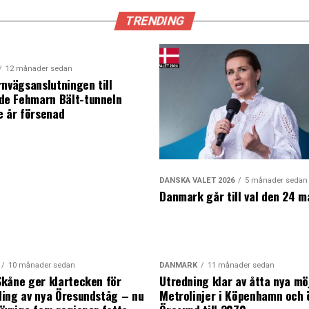
TRENDING
12 månader sedan
rnvägsanslutningen till
e Fehmarn Bält-tunneln
e år försenad
DANSKA VALET 2026
5 månader sedan
Danmark går till val den 24 m
10 månader sedan
DANMARK
11 månader sedan
kåne ger klartecken för
Utredning klar av åtta nya mö
ing av nya Öresundståg – nu
Metrolinjer i Köpenhamn och 