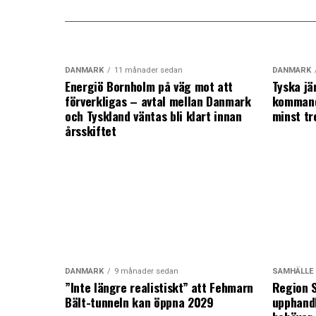
DANMARK
11 månader sedan
DANMARK
Energiö Bornholm på väg mot att
Tyska jä
förverkligas – avtal mellan Danmark
kommand
och Tyskland väntas bli klart innan
minst tr
årsskiftet
DANMARK
9 månader sedan
SAMHÄLLE
”Inte längre realistiskt” att Fehmarn
Region S
Bält-tunneln kan öppna 2029
upphandl