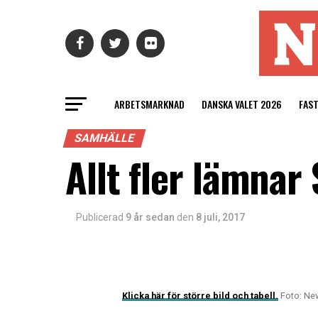
ARBETSMARKNAD
DANSKA VALET 2026
FAS
SAMHÄLLE
Allt fler lämna
Publicerad
9 år sedan
den
8 juli, 2017
Klicka här för större bild och tabell.
Foto: Ne