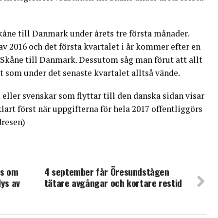
Skåne till Danmark under årets tre första månader.
v 2016 och det första kvartalet i år kommer efter en
 Skåne till Danmark. Dessutom såg man förut att allt
got som under det senaste kvartalet alltså vände.
eller svenskar som flyttar till den danska sidan visar
lart först när uppgifterna för hela 2017 offentliggörs
dresen)
ns om
4 september får Öresundstågen
lys av
tätare avgångar och kortare restid