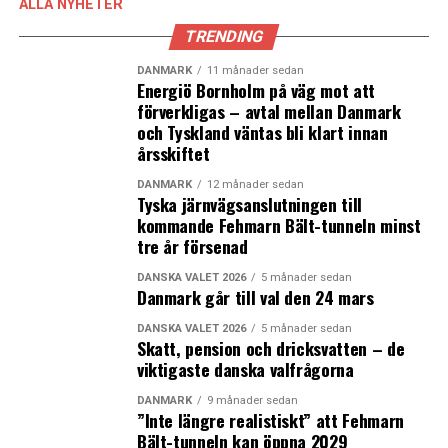
ALLA NYHETER
”tack force” för att lösa de gemensamma
TRENDING
gränsproblemen.
DANMARK
11 månader sedan
Tidigare debattinlägg:
Energiö Bornholm på väg mot att
förverkligas – avtal mellan Danmark
och Tyskland väntas bli klart innan
årsskiftet
LÄS OCKSÅ:
DANMARK
12 månader sedan
Tyska järnvägsanslutningen till
Utökad miljökonsekvensutredning av planerna på
kommande Fehmarn Bält-tunneln minst
Köpenhamns konstgjorda ö Lynetteholmen ute på ny
tre år försenad
remiss
DANSKA VALET 2026
5 månader sedan
”Man betraktar grannfolk som smittkällor”
Danmark går till val den 24 mars
DANSKA VALET 2026
5 månader sedan
Skatt, pension och dricksvatten – de
viktigaste danska valfrågorna
DANMARK
9 månader sedan
”Inte längre realistiskt” att Fehmarn
Bält-tunneln kan öppna 2029