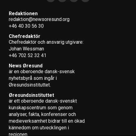
Redaktionen
redaktion@newsoresund.org
+46 40 30 56 30
Chefredaktör
Chefredaktör och ansvarig utgivare:
Johan Wessman
+46 702 52 32 41
News Øresund
är en oberoende dansk-svensk
nyhets­byrå som ingår i
Øresundsinstituttet.
Øresundsinstituttet
är ett oberoende dansk-svenskt
kunskapscentrum som genom
analyser, fakta, konferenser och
medieverksamhet bidrar till en ökad
kännedom om utvecklingen i
regionen.