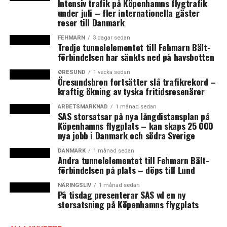
Intensiv trafik på Köpenhamns flygtrafik
undersökningen från 2015 visar att dagens unga
under juli – fler internationella gäster
generation i både Danmark och Sverige är mycket
reser till Danmark
positiva till att arbeta och studera på andra sidan
FEHMARN
3 dagar sedan
Öresund. ” Det borde politikerna på ömse sidor Sundet
Tredje tunnelelementet till Fehmarn Bält-
ta till sig och lägga i vågskålen när de ska fatta
förbindelsen har sänkts ned på havsbotten
avgörande beslut om Öresundsregionens framtid”.
ØRESUND
1 vecka sedan
Öresundsbron fortsätter slå trafikrekord –
Grænser er til for at blive krydset
kraftig ökning av tyska fritidsresenärer
”Historien har visat oss att gränser inte är statiska och
ARBETSMARKNAD
1 månad sedan
att gränser är till för att korsas”, skriver Bertel Haarder
SAS storsatsar på nya långdistansplan på
Köpenhamns flygplats – kan skaps 25 000
(V), president i Nordiska Rådet och Carl Johan Sonesson
nya jobb i Danmark och södra Sverige
(M) som är ordförande för Greater Copenhagen
Committee och Region Skåne i en
debattartikel
i
DANMARK
1 månad sedan
Andra tunnelelementet till Fehmarn Bält-
Politiken den 28 mars. De skriver hur
förbindelsen på plats – döps till Lund
Öresundssamarbetet har lidit under gränshinder och
delvis stängda gränser framförallt under
NÄRINGSLIV
1 månad sedan
På tisdag presenterar SAS vd en ny
coronapandemin. De föreslår nu att regeringarna i
storsatsning på Köpenhamns flygplats
Danmark och Sverige träffar Nordiska Rådet och Greater
Copenhagen Kommitté för att skapa ett gemensamt