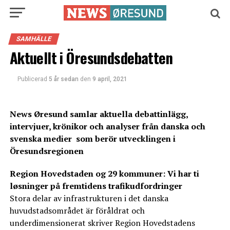
SAMHÄLLE
Aktuellt i Öresundsdebatten
Publicerad
5 år sedan
den
9 april, 2021
News Øresund samlar aktuella debattinlägg,
intervjuer, krönikor och analyser från danska och
svenska medier som berör utvecklingen i
Öresundsregionen
Region Hovedstaden og 29 kommuner: Vi har ti
løsninger på fremtidens trafikudfordringer
Stora delar av infrastrukturen i det danska
huvudstadsområdet är föråldrat och
underdimensionerat skriver Region Hovedstadens