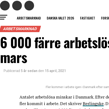
ARBETSMARKNAD
DANSKA VALET 2026
FASTIGHET
FORS
ARBETSMARKNAD
6 000 färre arbetslö
mars
Publicerad
5 år sedan
den
15 april, 2021
Fler kommer i arbete igen i Danmark efter sa
Antalet arbetslösa minskar i Danmark. Efter 
fler kommit i arbete. Det skriver
Berlingske
. 