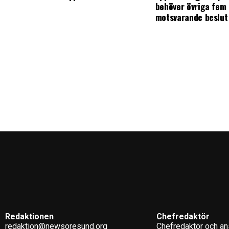
behöver övriga fem 
motsvarande beslut
Redaktionen
Chefredaktör
redaktion@newsoresund.org
Chefredaktör och ans