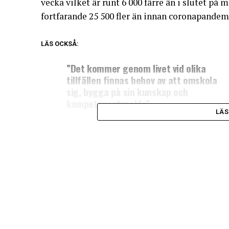
vecka vilket är runt 6 000 färre än i slutet på 
fortfarande 25 500 fler än innan coronapandemi
LÄS OCKSÅ:
”Det kommer genom livet vid olika
tillfällen finnas behov av att omskola
sig, bygga på sin kunskap och
kompetensutveckla”
LÄS