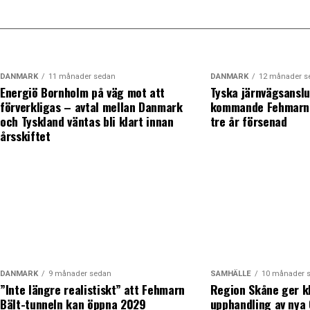
DANMARK
11 månader sedan
DANMARK
12 månader s
Energiö Bornholm på väg mot att
Tyska järnvägsanslu
förverkligas – avtal mellan Danmark
kommande Fehmarn 
och Tyskland väntas bli klart innan
tre år försenad
årsskiftet
DANMARK
9 månader sedan
SAMHÄLLE
10 månader 
”Inte längre realistiskt” att Fehmarn
Region Skåne ger k
Bält-tunneln kan öppna 2029
upphandling av nya