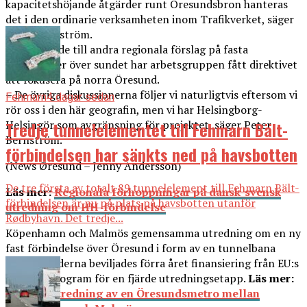
kapacitetshöjande åtgärder runt Öresundsbron hanteras
det i den ordinarie verksamheten inom Trafikverket, säger
Peter Bernström.
I förhållande till andra regionala förslag på fasta
förbindelser över sundet har arbetsgruppen fått direktivet
att fokusera på norra Öresund.
– De övriga diskussionerna följer vi naturligtvis eftersom vi
Fehmarn
4 dagar sedan
rör oss i den här geografin, men vi har Helsingborg-
Helsingör som avgränsning för projektet, säger Peter
Tredje tunnelelementet till Fehmarn Bält-
Bernström.
förbindelsen har sänkts ned på havsbotten
(News Øresund – Jenny Andersson)
De tre första av totalt 89 tunnelelement till Fehmarn Bält-
Läs mer:
Regionala förhoppningar på dansk-svensk
förbindelsen är nu på plats på havsbotten utanför
utredning om HH-förbindelse
Rødbyhavn. Det tredje...
Köpenhamn och Malmös gemensamma utredning om en ny
fast förbindelse över Öresund i form av en tunnelbana
mellan städerna beviljades förra året finansiering från EU:s
Interregprogram för en fjärde utredningsetapp.
Läs mer:
Fortsatt utredning av en Öresundsmetro mellan