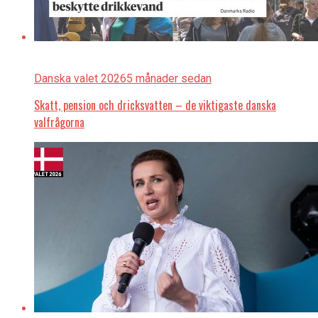
Danska valet 2026
5 månader sedan
Skatt, pension och dricksvatten – de viktigaste danska
valfrågorna