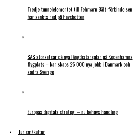
Tredje tunnelelementet till Fehmarn Bält-förbindelsen
har sänkts ned på havsbotten
SAS storsatsar på nya långdistansplan på Köpenhamns
flygplats – kan skaps 25 000 nya jobb i Danmark och
södra Sverige
Europas digitala strategi – nu behövs handling
Turism/kultur