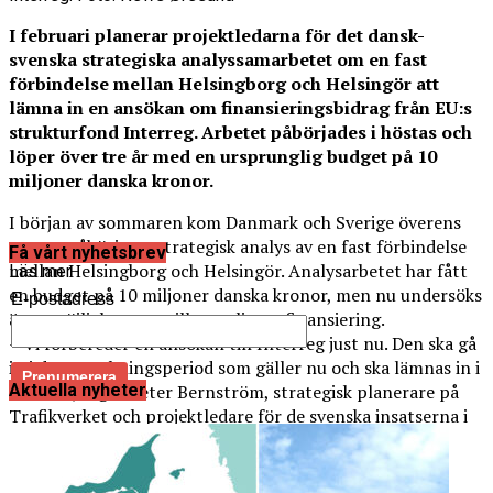
I februari planerar projektledarna för det dansk-
svenska strategiska analyssamarbetet om en fast
förbindelse mellan Helsingborg och Helsingör att
lämna in en ansökan om finansieringsbidrag från EU:s
strukturfond Interreg. Arbetet påbörjades i höstas och
löper över tre år med en ursprunglig budget på 10
miljoner danska kronor.
I början av sommaren kom Danmark och Sverige överens
om att påbörja en strategisk analys av en fast förbindelse
Få vårt nyhetsbrev
mellan Helsingborg och Helsingör. Analysarbetet har fått
Läs mer
en budget på 10 miljoner danska kronor, men nu undersöks
E-postadress
även möjligheterna till ytterligare finansiering.
– Vi förbereder en ansökan till Interreg just nu. Den ska gå
in i den ansökningsperiod som gäller nu och ska lämnas in i
Aktuella nyheter
februari, säger Peter Bernström, strategisk planerare på
Trafikverket och projektledare för de svenska insatserna i
analyssamarbetet, till News Øresund.
Eftersom Sverigeförhandlingen, som initierat