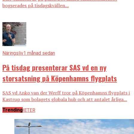
bogserades på tisdagskvällen...
Näringsliv
1 månad sedan
På tisdag presenterar SAS vd en ny
storsatsning på Köpenhamns flygplats
SAS vd Anko van der Werff tror på Köpenhamns flygplats i
Kastrup som bolagets globala hub och att antalet årliga...
Trending
ALLA NYHETER