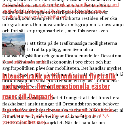
Vattenfall har vunnit en dansk upphandling och ska med
Öresundsbron räcker till 2050, men att det kan finnas
möjlighet till statligt stöd bygga två havsbaserade
andra skäl att bygga en ytterligare förbindelse över
vindkraftsparker i Nordsjön och...
Öresund, som exempelvis att förkorta restiden eller öka
integrationen. Den nuvarande arbetsgruppen tar avstamp i
och fortsätter prognosarbetet, men fokuserar även
bredare.
– Vi kommer att titta på de trafikmässiga möjligheterna
med konkreta trafikupplägg, men även olika
finansieringskällor och genomförandemodeller. Dessutom
ska vi räkna på samhällsekonomin i projektet och hur
Danmark
3 dagar sedan
avgiftspolitiken påverkar mobiliteten. Det handlar mycket
Intensiv trafik på Köpenhamns flygtrafik
om att lägga en plattform för en fortsatt diskussion och få
bra kunskap om vilka effekter som en ny fast förbindelse
under juli – fler internationella gäster
kan få, säger Peter Bernström.
reser till Danmark
I det tidigare prognosarbetet framgick att det finns flera
flaskhalsar i anslutningar till Öresundsbron som behöver
Under juli reste 3,45 miljoner passagerare till och från
åtgärdas för att kapaciteten ska räcka till 2050. Kommer ni
Köpenhamns flygplats i Kastrup, en ökning med 3,6
att arbeta med prioritering av sådana åtgärder?
procent jämfört med...
– Inte inom det här projektet. När det handlar om