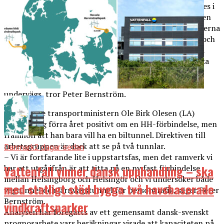
utredningssamarbetet om en HH-förbindelse, avslutades i
december är det ännu inte fastlagt hur representationen
från svensk sida kommer att se ut framöver. Myndigheterna
som driver arbetet är dock Trafikverket på svensk sida och
Transportministeriet och Vejdirektoratet på dansk sida
sundet, som även de har en projektledare för den danska
insatsen. Arbetet kommer att presenteras som en
slutrapport 2020, men troligen även ha delleveranser
undervägs, tror Peter Bernström.
Den danske transportministern Ole Birk Olesen (LA)
uttalade sig förra året positivt om en HH-förbindelse, men
framhöll att han bara vill ha en biltunnel. Direktiven till
arbetsgruppen är dock att se på två tunnlar.
Danmark
2 dagar sedan
– Vi är fortfarande lite i uppstartsfas, men det ramverk vi
Vattenfall vinner dansk upphandling – ska
har att utgå ifrån är att titta på en ny fast förbindelse
mellan Helsingborg och Helsingör och vi undersöker både
med statligt stöd bygga två havsbaserade
vägtunnel och järnvägstunnel för persontrafik, säger Peter
Bernström.
vindkraftsparker
Analysen har föregåtts av ett gemensamt dansk-svenskt
prognosarbete vars beräkningar visade att kapaciteten på