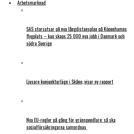
Arbetsmarknad
SAS storsatsar på nya långdistansplan på Köpenhamns
flygplats – kan skaps 25 000 nya jobb i Danmark och
södra Sverige
Ljusare konjunkturläge i Skåne, visar ny rapport
Nya EU-regler på gång för gränspendlare: så ska
socialförsäkringarna samordnas