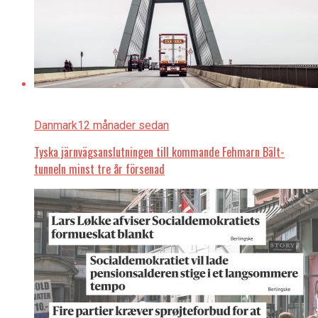
Danmark
12 månader sedan
Tyska järnvägsanslutningen till kommande Fehmarn Bält-
tunneln minst tre år försenad