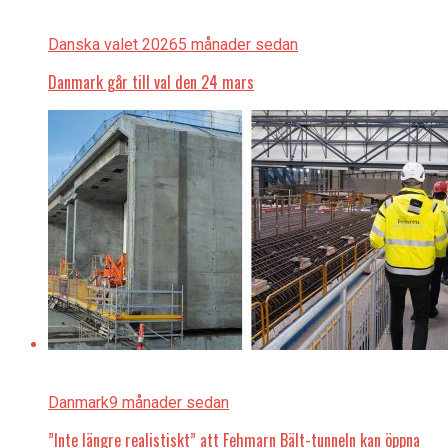
Danska valet 2026
5 månader sedan
Danmark går till val den 24 mars
Danmark
9 månader sedan
”Inte längre realistiskt” att Fehmarn Bält-tunneln kan öppna