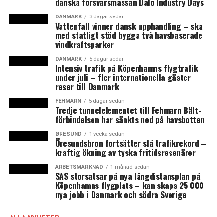
danska försvarsmässan Dalo Industry Days
otillräckliga, menar rapporten.
DANMARK
3 dagar sedan
Vattenfall vinner dansk upphandling – ska
Rapporten innehåller även kritik även mot
med statligt stöd bygga två havsbaserade
myndigheterna Socialstyrelsen och
vindkraftsparker
Folkhälsomyndigheten för att de varit allt för
fokuserade mot sjukvården istället för äldreomsorgen.
DANMARK
5 dagar sedan
Intensiv trafik på Köpenhamns flygtrafik
under juli – fler internationella gäster
Regeringen och regionerna har
tidigare fått hård kritik
reser till Danmark
för hanteringen av äldreboendena under
FEHMARN
5 dagar sedan
coronapandemin då Inspektionen för vård och omsorg
Tredje tunnelelementet till Fehmarn Bält-
(IVO) slog fast flera allvarliga brister i sin rapport som
förbindelsen har sänkts ned på havsbotten
publicerades i slutet av november. (News Øresund)
ØRESUND
1 vecka sedan
Öresundsbron fortsätter slå trafikrekord –
kraftig ökning av tyska fritidsresenärer
LÄS OCKSÅ:
ARBETSMARKNAD
1 månad sedan
Ny dansk-svensk podcast om situationen i
SAS storsatsar på nya långdistansplan på
Öresundsregionen under coronapandemin
Köpenhamns flygplats – kan skaps 25 000
nya jobb i Danmark och södra Sverige
Ny översikt pekar på 25 coronarelaterade störningar i
de nordiska gränsområdena