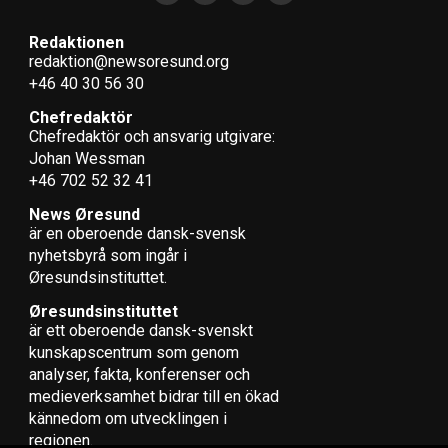
Redaktionen
redaktion@newsoresund.org
+46 40 30 56 30
Chefredaktör
Chefredaktör och ansvarig utgivare:
Johan Wessman
+46 702 52 32 41
News Øresund
är en oberoende dansk-svensk
nyhets­byrå som ingår i
Øresundsinstituttet.
Øresundsinstituttet
är ett oberoende dansk-svenskt
kunskapscentrum som genom
analyser, fakta, konferenser och
medieverksamhet bidrar till en ökad
kännedom om utvecklingen i
regionen.