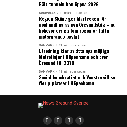
Bält-tunneln kan öppna 2029
SAMHÄLLE
10 månader sedan
Region Skåne ger klartecken för
upphandling av nya Öresundståg – nu
behöver övriga fem regioner fatta
motsvarande beslut
DANMARK
11 månader sedan
Utredning klar av åtta nya möjliga
Metrolinjer i Köpenhamn och över
Öresund till 2070
DANMARK
11 månader sedan
Socialdemokratiet och Venstre vill se
fler p-platser i Köpenhamn