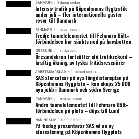
DANMARK
3 dagar sedan
Intensiv trafik på Köpenhamns flygtrafik
Danska regeringen investerar 1,5 miljarder i kampen
under juli – fler internationella gäster
mot cyberattacker
reser till Danmark
301 danska forskare i klimatupprop – hållbarhet borde
FEHMARN
4 dagar sedan
gå före ekonomisk tillväxt
Tredje tunnelelementet till Fehmarn Bält-
förbindelsen har sänkts ned på havsbotten
ØRESUND
1 vecka sedan
Öresundsbron fortsätter slå trafikrekord –
kraftig ökning av tyska fritidsresenärer
ARBETSMARKNAD
1 månad sedan
SAS storsatsar på nya långdistansplan på
Köpenhamns flygplats – kan skaps 25 000
nya jobb i Danmark och södra Sverige
DANMARK
1 månad sedan
Andra tunnelelementet till Fehmarn Bält-
förbindelsen på plats – döps till Lund
NÄRINGSLIV
1 månad sedan
På tisdag presenterar SAS vd en ny
storsatsning på Köpenhamns flygplats