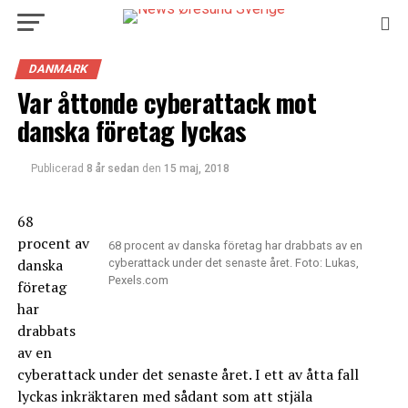
DANMARK
Var åttonde cyberattack mot
danska företag lyckas
Publicerad
8 år sedan
den
15 maj, 2018
68
procent av
68 procent av danska företag har drabbats av en
danska
cyberattack under det senaste året. Foto: Lukas,
Pexels.com
företag
har
drabbats
av en
cyberattack under det senaste året. I ett av åtta fall
lyckas inkräktaren med sådant som att stjäla