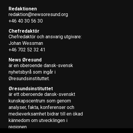
Redaktionen
redaktion@newsoresund.org
+46 40 30 56 30
Chefredaktör
Chefredaktör och ansvarig utgivare:
Johan Wessman
+46 702 52 32 41
News Øresund
är en oberoende dansk-svensk
nyhets­byrå som ingår i
Øresundsinstituttet.
Øresundsinstituttet
är ett oberoende dansk-svenskt
kunskapscentrum som genom
analyser, fakta, konferenser och
medieverksamhet bidrar till en ökad
kännedom om utvecklingen i
regionen.