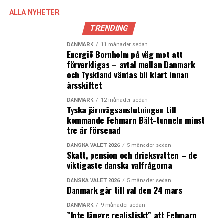
ALLA NYHETER
TRENDING
DANMARK
11 månader sedan
Energiö Bornholm på väg mot att
förverkligas – avtal mellan Danmark
och Tyskland väntas bli klart innan
årsskiftet
DANMARK
12 månader sedan
Tyska järnvägsanslutningen till
kommande Fehmarn Bält-tunneln minst
tre år försenad
DANSKA VALET 2026
5 månader sedan
Skatt, pension och dricksvatten – de
viktigaste danska valfrågorna
DANSKA VALET 2026
5 månader sedan
Danmark går till val den 24 mars
DANMARK
9 månader sedan
”Inte längre realistiskt” att Fehmarn