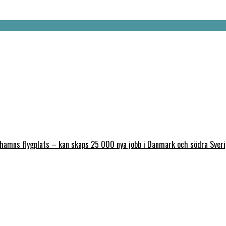
nhamns flygplats – kan skaps 25 000 nya jobb i Danmark och södra Sver