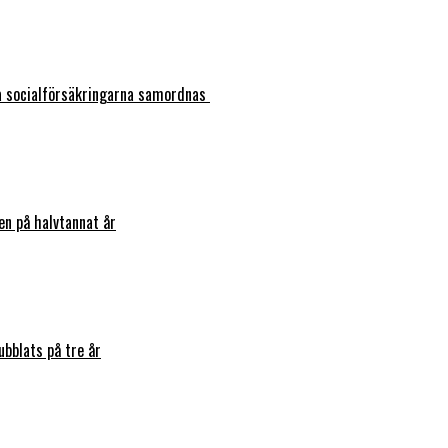
ka socialförsäkringarna samordnas
en på halvtannat år
bblats på tre år