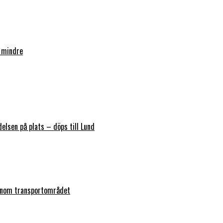
 mindre
elsen på plats – döps till Lund
 inom transportområdet