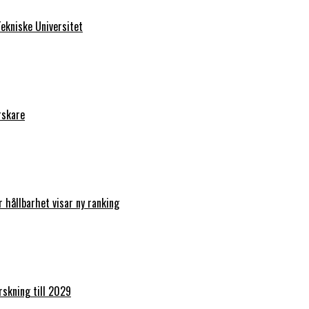
ekniske Universitet
rskare
r hållbarhet visar ny ranking
orskning till 2029