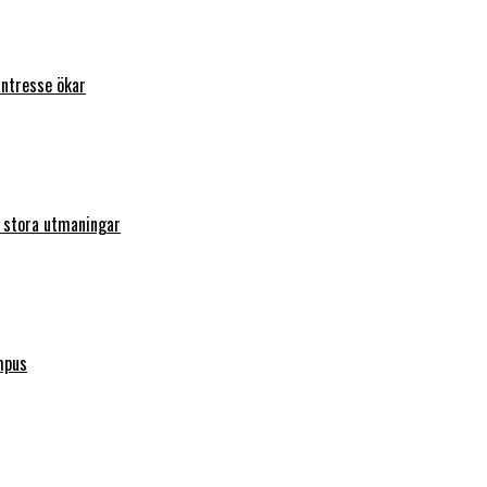
intresse ökar
r stora utmaningar
mpus