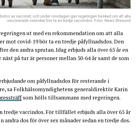
lnadsdos av vaccinet, och under onsdagen gav regeringen besked om att alla
vaccinerade svenskar bör ta en tredje vaccindos. Foto: News Øresund
regeringen ut med en rekommendation om att alla
ser mot covid-19 bör ta en tredje påfyllnadsdos. Den
ter den andra sprutan. Idag erbjuds alla över 65 år en
näst på tur är personer mellan 50-64 år samt de som
erbjudande om påfyllnadsdos för resterande i
dre, sa Folkhälsomyndighetens generaldirektör Karin
pressträff
som hölls tillsammans med regeringen.
edje vaccindos. För tillfället erbjuds alla över 65 år
n andra dos för över sex månader sedan en tredje dos.