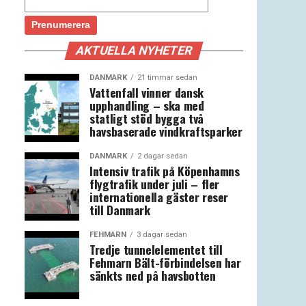
AKTUELLA NYHETER
DANMARK
21 timmar sedan
Vattenfall vinner dansk
upphandling – ska med
statligt stöd bygga två
havsbaserade vindkraftsparker
DANMARK
2 dagar sedan
Intensiv trafik på Köpenhamns
flygtrafik under juli – fler
internationella gäster reser
till Danmark
FEHMARN
3 dagar sedan
Tredje tunnelelementet till
Fehmarn Bält-förbindelsen har
sänkts ned på havsbotten