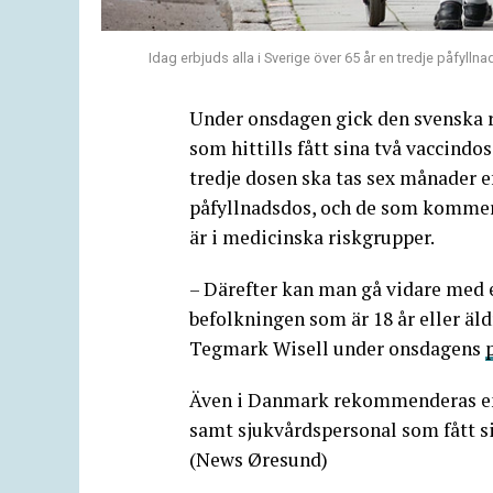
Idag erbjuds alla i Sverige över 65 år en tredje påfyl
Under onsdagen gick den svenska 
som hittills fått sina två vaccindo
tredje dosen ska tas sex månader ef
påfyllnadsdos, och de som kommer 
är i medicinska riskgrupper.
– Därefter kan man gå vidare med 
befolkningen som är 18 år eller äl
Tegmark Wisell under onsdagens
Även i Danmark rekommenderas en tr
samt sjukvårdspersonal som fått si
(News Øresund)