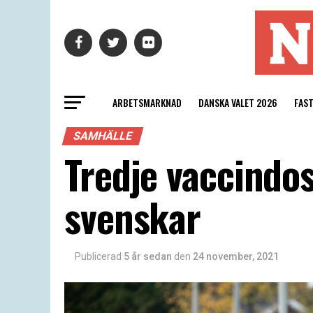
ARBETSMARKNAD
DANSKA VALET 2026
FAS
SAMHÄLLE
Tredje vaccindo
svenskar
Publicerad
5 år sedan
den
24 november, 2021