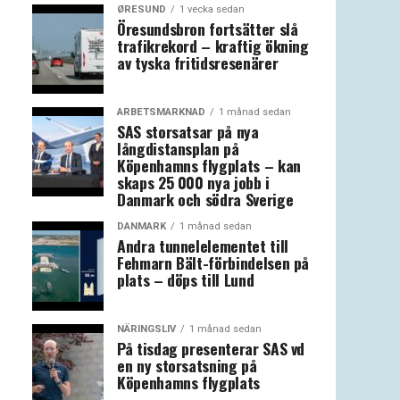
ØRESUND
1 vecka sedan
Öresundsbron fortsätter slå
trafikrekord – kraftig ökning
av tyska fritidsresenärer
ARBETSMARKNAD
1 månad sedan
SAS storsatsar på nya
långdistansplan på
Köpenhamns flygplats – kan
skaps 25 000 nya jobb i
Danmark och södra Sverige
DANMARK
1 månad sedan
Andra tunnelelementet till
Fehmarn Bält-förbindelsen på
plats – döps till Lund
NÄRINGSLIV
1 månad sedan
På tisdag presenterar SAS vd
en ny storsatsning på
Köpenhamns flygplats