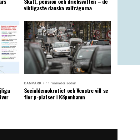
ars
Skatt, pension och dricksvatten – de
viktigaste danska valfrågorna
DANMARK
11 månader sedan
jliga
Socialdemokratiet och Venstre vill se
över
fler p-platser i Köpenhamn