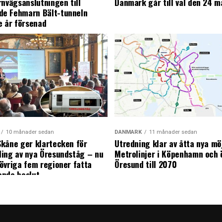
rnvägsanslutningen till
Danmark går till val den 24 m
e Fehmarn Bält-tunneln
e år försenad
10 månader sedan
DANMARK
11 månader sedan
kåne ger klartecken för
Utredning klar av åtta nya mö
ing av nya Öresundståg – nu
Metrolinjer i Köpenhamn och 
övriga fem regioner fatta
Öresund till 2070
ande beslut