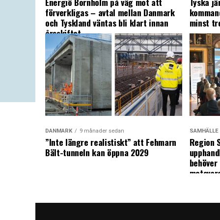
Energiö Bornholm på väg mot att
Tyska jä
förverkligas – avtal mellan Danmark
kommand
och Tyskland väntas bli klart innan
minst tr
årsskiftet
DANMARK
9 månader sedan
SAMHÄLLE
”Inte längre realistiskt” att Fehmarn
Region S
Bält-tunneln kan öppna 2029
upphandl
behöver 
motsvar