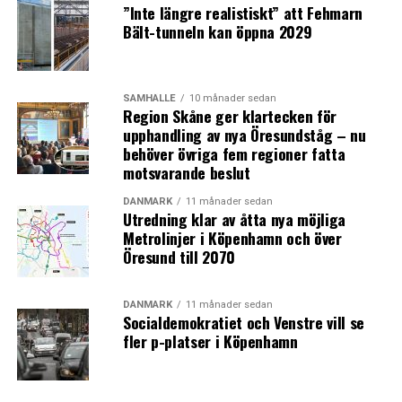
”Inte längre realistiskt” att Fehmarn
Bält-tunneln kan öppna 2029
SAMHÄLLE
10 månader sedan
Region Skåne ger klartecken för
upphandling av nya Öresundståg – nu
behöver övriga fem regioner fatta
motsvarande beslut
DANMARK
11 månader sedan
Utredning klar av åtta nya möjliga
Metrolinjer i Köpenhamn och över
Öresund till 2070
DANMARK
11 månader sedan
Socialdemokratiet och Venstre vill se
fler p-platser i Köpenhamn