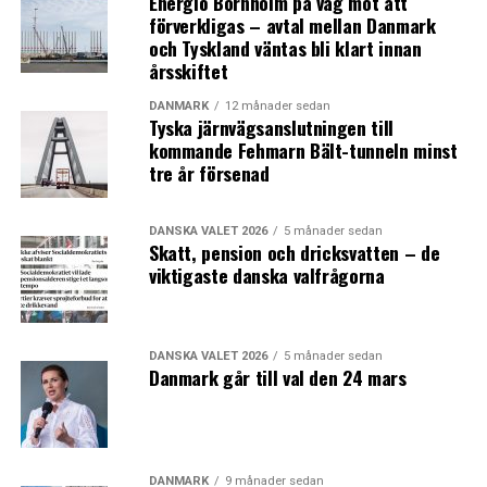
Energiö Bornholm på väg mot att
förverkligas – avtal mellan Danmark
och Tyskland väntas bli klart innan
årsskiftet
DANMARK
12 månader sedan
Tyska järnvägsanslutningen till
kommande Fehmarn Bält-tunneln minst
tre år försenad
DANSKA VALET 2026
5 månader sedan
Skatt, pension och dricksvatten – de
viktigaste danska valfrågorna
DANSKA VALET 2026
5 månader sedan
Danmark går till val den 24 mars
DANMARK
9 månader sedan