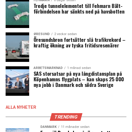
FEHMARN
6 dagar sedan
Tredje tunnelelementet till Fehmarn Bält-
förbindelsen har sänkts ned på havsbotten
ØRESUND
2 veckor sedan
Öresundsbron fortsätter slå trafikrekord –
kraftig ökning av tyska fritidsresenärer
ARBETSMARKNAD
1 månad sedan
SAS storsatsar på nya långdistansplan på
Köpenhamns flygplats – kan skaps 25 000
nya jobb i Danmark och södra Sverige
ALLA NYHETER
TRENDING
DANMARK
11 månader sedan