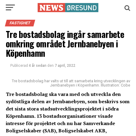
FASTIGHET
Tre bostadsbolag ingår samarbete
omkring området Jernbanebyen i
Köpenhamn
Publicerad
4 år sedan
den
7 april, 2022
Tre bostadsbolag har valts ut till att samarbeta kring utvecklingen av
Jernbanebyen i Köpenhamn. Illustration: Cobe
Tre bostadsbolag ska vara med och utveckla den
sydöstliga delen av Jernbanebyen, som beskrivs som
det sista stora stadsutvecklingsprojektet i södra
Köpenhamn. 13 bostadsorganisationer visade
intresse för projektet och nu har Samverkande
Boligselskaber (SAB), Boligselskabet AKB,