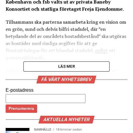
København och fsb valts ut av privata Baneby
Konsortiet och statliga företaget Freja Ejendomme.
Tillsammans ska parterna samarbeta kring en vision om
en grön, sund och delvis bilfri stadsdel, där ”en
betydande del av områdets bostadsbestånd” ska utgöras
av bostäder med rimliga avgifter för att ge
förutsättningar för ett blandad stadsdel,
enligt
ett
pressmeddelande.
LÄS MER
Bostadsbolagen ser fram emot att samarbeta för att
säkra fler prisvärda familjebostäder i Köpenhamn.
FÅ VÅRT NYHETSBREV
Lokalplanen för Jernbanebyen väntas bli färdig i år och
E-postadress
slutligt antagen 2023, medan byggandet kan påbörjas
under 2023 eller 2024. (News Øresund)
LÄS OCKSÅ:
AKTUELLA NYHETER
Business Arena arrangeras i Köpenhamn i höst
SAMHÄLLE
18 timmar sedan