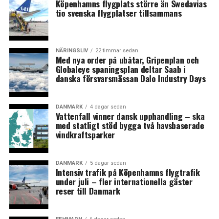
Köpenhamns flygplats större än Swedavias
Bygglov klart för första huset i Hyllieprojektet Embassy
tio svenska flygplatser tillsammans
of Sharing
NÄRINGSLIV
22 timmar sedan
Med nya order på ubåtar, Gripenplan och
Globaleye spaningsplan deltar Saab i
danska försvarsmässan Dalo Industry Days
DANMARK
4 dagar sedan
Vattenfall vinner dansk upphandling – ska
med statligt stöd bygga två havsbaserade
vindkraftsparker
DANMARK
5 dagar sedan
Intensiv trafik på Köpenhamns flygtrafik
under juli – fler internationella gäster
reser till Danmark