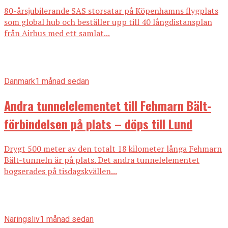
80-årsjubilerande SAS storsatar på Köpenhamns flygplats
som global hub och beställer upp till 40 långdistansplan
från Airbus med ett samlat...
Danmark
1 månad sedan
Andra tunnelelementet till Fehmarn Bält-
förbindelsen på plats – döps till Lund
Drygt 500 meter av den totalt 18 kilometer långa Fehmarn
Bält-tunneln är på plats. Det andra tunnelelementet
bogserades på tisdagskvällen...
Näringsliv
1 månad sedan