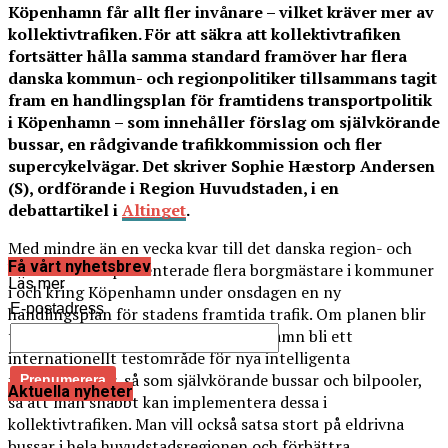
Köpenhamn får allt fler invånare – vilket kräver mer av
kollektivtrafiken. För att säkra att kollektivtrafiken
fortsätter hålla samma standard framöver har flera
danska kommun- och regionpolitiker tillsammans tagit
fram en handlingsplan för framtidens transportpolitik
i Köpenhamn – som innehåller förslag om självkörande
bussar, en rådgivande trafikkommission och fler
supercykelvägar. Det skriver Sophie Hæstorp Andersen
(S), ordförande i Region Huvudstaden, i en
debattartikel i
Altinget
.
Med mindre än en vecka kvar till det danska region- och
Få vårt nyhetsbrev
kommunvalet presenterade flera borgmästare i kommuner
Läs mer
i och kring Köpenhamn under onsdagen en ny
E-postadress
handlingsplan för stadens framtida trafik. Om planen blir
till verklighet efter valet ska Köpenhamn bli ett
internationellt testområde för nya intelligenta
trafiklösningar, så som självkörande bussar och bilpooler,
Aktuella nyheter
så att man snabbt kan implementera dessa i
kollektivtrafiken. Man vill också satsa stort på eldrivna
bussar i hela huvudstadsregionen och förbättra