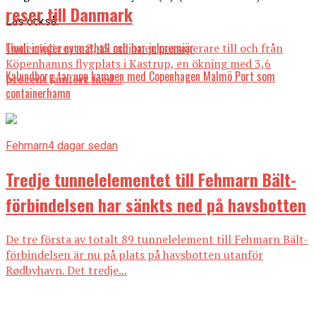
reser till Danmark
Läs också:
Tivoli inviger ny mathall och har julpremiär
Under juli reste 3,45 miljoner passagerare till och från
Köpenhamns flygplats i Kastrup, en ökning med 3,6
Kalundborg tar upp kampen med Copenhagen Malmö Port som
procent jämfört med...
containerhamn
Fehmarn
4 dagar sedan
Tredje tunnelelementet till Fehmarn Bält-
förbindelsen har sänkts ned på havsbotten
De tre första av totalt 89 tunnelelement till Fehmarn Bält-
förbindelsen är nu på plats på havsbotten utanför
Rødbyhavn. Det tredje...