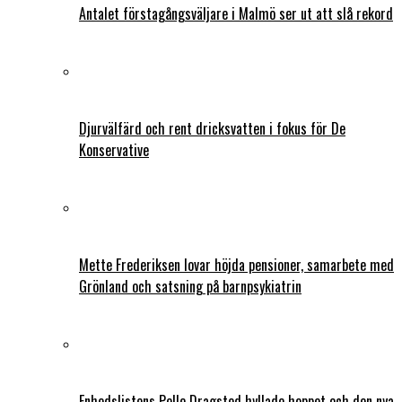
Antalet förstagångsväljare i Malmö ser ut att slå rekord
Djurvälfärd och rent dricksvatten i fokus för De
Konservative
Mette Frederiksen lovar höjda pensioner, samarbete med
Grönland och satsning på barnpsykiatrin
Enhedslistens Pelle Dragsted hyllade hoppet och den nya