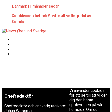
Danmark
11 månader sedan
Socialdemokratiet och Venstre vill se fler p-platser i
Köpenhamn
Copyright © 2017 Zox
Redaktionen
News Theme. Theme
by MVP Themes,
powered by
redaktion@newsoresund.org
WordPress.
+46 40 30 56 30
Vi använder cookies
för att se till att vi ger
Chefredaktör
dig den bästa
upplevelsen på vår
Chefredaktör och ansvarig utgivare:
hemsida. Om du
Johan Wessman