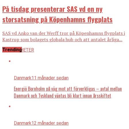
På tisdag presenterar SAS vd en ny
storsatsning på Köpenhamns flygplats
SAS vd Anko van der Werff tror på Köpenhamns flygplats i
Kastrup som bolagets globala hub och att antalet årliga...
Trending
ALLA NYHETER
Danmark
11 månader sedan
Energiö Bornholm på väg mot att förverkligas – avtal mellan
Danmark och Tyskland väntas bli klart innan årsskiftet
Danmark
12 månader sedan