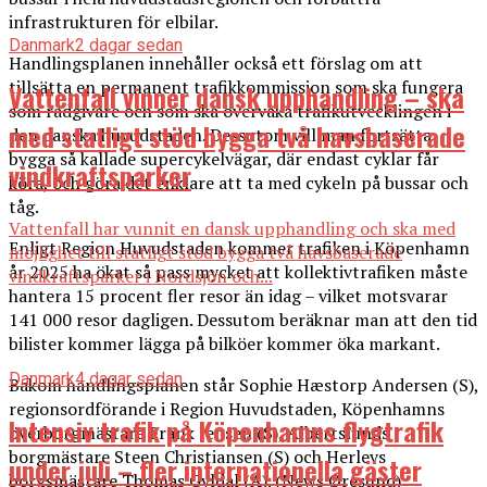
infrastrukturen för elbilar.
Danmark
2 dagar sedan
Handlingsplanen innehåller också ett förslag om att
tillsätta en permanent trafikkommission som ska fungera
Vattenfall vinner dansk upphandling – ska
som rådgivare och som ska övervaka trafikutvecklingen i
med statligt stöd bygga två havsbaserade
den danska huvudstaden. Dessutom vill man fortsätta
bygga så kallade supercykelvägar, där endast cyklar får
vindkraftsparker
köra, och göra det enklare att ta med cykeln på bussar och
tåg.
Vattenfall har vunnit en dansk upphandling och ska med
Enligt Region Huvudstaden kommer trafiken i Köpenhamn
möjlighet till statligt stöd bygga två havsbaserade
år 2025 ha ökat så pass mycket att kollektivtrafiken måste
vindkraftsparker i Nordsjön och...
hantera 15 procent fler resor än idag – vilket motsvarar
141 000 resor dagligen. Dessutom beräknar man att den tid
bilister kommer lägga på bilköer kommer öka markant.
Danmark
4 dagar sedan
Bakom handlingsplanen står Sophie Hæstorp Andersen (S),
regionsordförande i Region Huvudstaden, Köpenhamns
Intensiv trafik på Köpenhamns flygtrafik
överborgmästare Frank Jensen (S), Albertslunds
borgmästare Steen Christiansen (S) och Herlevs
under juli – fler internationella gäster
borgsmästare Thomas Gyldal (A). (News Øresund)