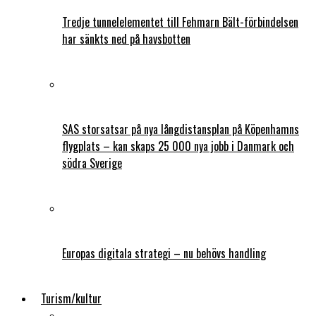
Tredje tunnelelementet till Fehmarn Bält-förbindelsen
har sänkts ned på havsbotten
SAS storsatsar på nya långdistansplan på Köpenhamns
flygplats – kan skaps 25 000 nya jobb i Danmark och
södra Sverige
Europas digitala strategi – nu behövs handling
Turism/kultur