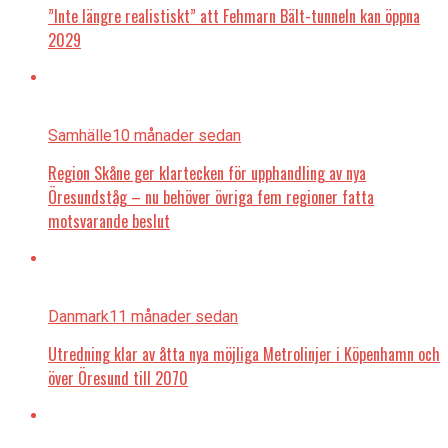
”Inte längre realistiskt” att Fehmarn Bält-tunneln kan öppna
2029
Samhälle
10 månader sedan
Region Skåne ger klartecken för upphandling av nya
Öresundståg – nu behöver övriga fem regioner fatta
motsvarande beslut
Danmark
11 månader sedan
Utredning klar av åtta nya möjliga Metrolinjer i Köpenhamn och
över Öresund till 2070