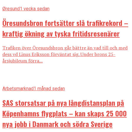
Øresund
1 vecka sedan
Öresundsbron fortsätter slå trafikrekord –
kraftig ökning av tyska fritidsresenärer
Trafiken över Öresundsbron går bättre än vad till och med
dess vd Linus Eriksson förväntat sig. Under brons 25-
årsjubileum förra...
Arbetsmarknad
1 månad sedan
SAS storsatsar på nya långdistansplan på
Köpenhamns flygplats – kan skaps 25 000
nya jobb i Danmark och södra Sverige