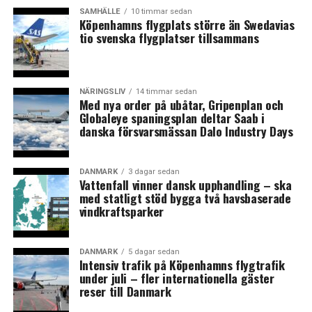
allt jag kan – och Anna Hallberg också – för att trycka
SAMHÄLLE
10 timmar sedan
på våra skatteministrar, så att det förhoppningsvis kan
Köpenhamns flygplats större än Swedavias
tio svenska flygplatser tillsammans
ske något så fort som möjligt. Det handlar om att göra
en modernisering och förnyelse av Öresundsavtalet och
det arbetar jag målinriktat med, sade Flemming Møller
Mortensen.
NÄRINGSLIV
14 timmar sedan
Med nya order på ubåtar, Gripenplan och
Globaleye spaningsplan deltar Saab i
Inför mötet hade Greater Copenhagen lagt fram
fyra
danska försvarsmässan Dalo Industry Days
förslag på förändringar i Öresundsavtalet
, bland annat
att privat- och offentliganställda ska omfattas av
samma regler, och att skattskyldigheten till Danmark
DANMARK
3 dagar sedan
Vattenfall vinner dansk upphandling – ska
eller Sverige ska räknas utifrån hela skatteåret i stället
med statligt stöd bygga två havsbaserade
för löpande tremånadersperioder. Enligt Anna Hallberg
vindkraftsparker
var förslagen med i diskussionerna, men i övrigt ville
hon inte gå in på några detaljer. Hon menade dock att
omförhandlingen skulle kunna bli klar ganska snart.
DANMARK
5 dagar sedan
Intensiv trafik på Köpenhamns flygtrafik
under juli – fler internationella gäster
– Jag ser framför mig att omförhandlingen av
reser till Danmark
Öresundsavtalet, som är sedan 2003, nu bör kunna