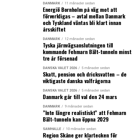
efter jobbmässa i Hyllie
DANMARK
11 månader sedan
Energiö Bornholm på väg mot att
förverkligas – avtal mellan Danmark
och Tyskland väntas bli klart innan
årsskiftet
DANMARK
12 månader sedan
Tyska järnvägsanslutningen till
kommande Fehmarn Bält-tunneln minst
tre år försenad
DANSKA VALET 2026
5 månader sedan
Skatt, pension och dricksvatten – de
viktigaste danska valfrågorna
DANSKA VALET 2026
5 månader sedan
Danmark går till val den 24 mars
DANMARK
9 månader sedan
”Inte längre realistiskt” att Fehmarn
Bält-tunneln kan öppna 2029
SAMHÄLLE
10 månader sedan
Region Skåne ger klartecken för