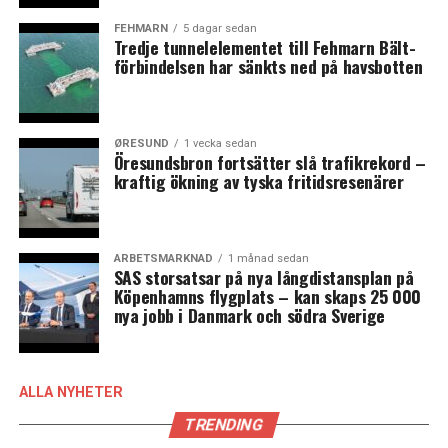
landas – hoppas jag – i närtid. Det kommer att betyda
väldigt mycket för dem som pendlar varje dag, det
FEHMARN
5 dagar sedan
Tredje tunnelelementet till Fehmarn Bält-
kommer att bli enklare och mindre administration och
förbindelsen har sänkts ned på havsbotten
mer förutsägbart helt enkelt, sade hon till News
Øresund.
Målet är att Greater Copenhagen Task Force ska mötas
ØRESUND
1 vecka sedan
Öresundsbron fortsätter slå trafikrekord –
igen om ett halvår. Utöver skattefrågorna berättade
kraftig ökning av tyska fritidsresenärer
Anna Hallberg att man i gruppen diskuterar framtidens
infrastruktur i regionen och arbetsmarknadsfrågor och
jobbmatchning över Öresund.
ARBETSMARKNAD
1 månad sedan
SAS storsatsar på nya långdistansplan på
News Øresund – Anna Palmehag
Köpenhamns flygplats – kan skaps 25 000
nya jobb i Danmark och södra Sverige
LÄS OCKSÅ:
Utmaningar för en gemensam arbetsmarknad över
Öresund i fokus på dansk-svenskt toppmöte
ALLA NYHETER
TRENDING
Dansk restaurangkedja hoppas på flera nya anställda