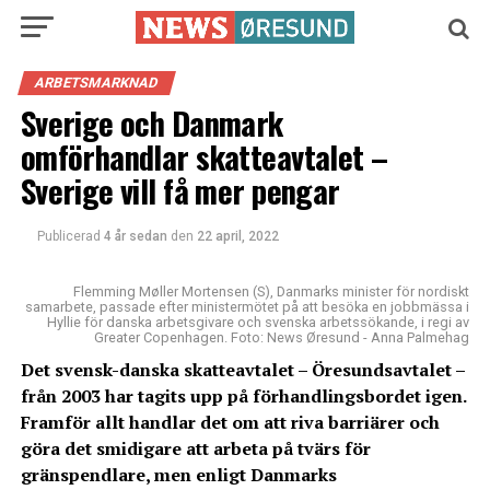
ARBETSMARKNAD
Sverige och Danmark
omförhandlar skatteavtalet –
Sverige vill få mer pengar
Publicerad
4 år sedan
den
22 april, 2022
Flemming Møller Mortensen (S), Danmarks minister för nordiskt
samarbete, passade efter ministermötet på att besöka en jobbmässa i
Hyllie för danska arbetsgivare och svenska arbetssökande, i regi av
Greater Copenhagen. Foto: News Øresund - Anna Palmehag
Det svensk-danska skatteavtalet – Öresundsavtalet –
från 2003 har tagits upp på förhandlingsbordet igen.
Framför allt handlar det om att riva barriärer och
göra det smidigare att arbeta på tvärs för
gränspendlare, men enligt Danmarks