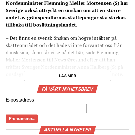
Nordenminister Flemming Møller Mortensen (S) har
Sverige också uttryckt en önskan om att en större
andel av gränspendlarnas skattepengar ska skickas
tillbaka till bosättningslandet.
– Det finns en svensk önskan om högre intäkter på
skatteområdet och det hade vi inte förväntat oss från
dansk sida, så nu får vi se på det här, sade Flemming
Møller Mortensen till News Øresund efter att han
träffat Sveriges Nordenminister Anna Hallberg (S) på
onsdagen, vid Greater Copenhagen Task Forces möte.
LÄS MER
Samtidigt uttryckte båda samarbetsministrarna en
FÅ VÅRT NYHETSBREV
gemensam vilja att förenkla för gränspendlare och
E-postadress
arbetsgivare, exempelvis när mer arbete utförs
hemifrån.
– Vi har diskuterat riktigt många skatteutmaningar. En
arbetsgrupp är i gång med det och jag kommer att göra
AKTUELLA NYHETER