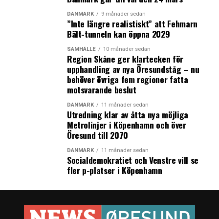
DANMARK
9 månader sedan
”Inte längre realistiskt” att Fehmarn
Bält-tunneln kan öppna 2029
SAMHÄLLE
10 månader sedan
Region Skåne ger klartecken för
upphandling av nya Öresundståg – nu
behöver övriga fem regioner fatta
motsvarande beslut
DANMARK
11 månader sedan
Utredning klar av åtta nya möjliga
Metrolinjer i Köpenhamn och över
Öresund till 2070
DANMARK
11 månader sedan
Socialdemokratiet och Venstre vill se
fler p-platser i Köpenhamn