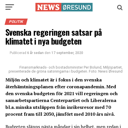
POLITIK
Svenska regeringen satsar på
klimatet i nya budgeten
Publicerad
6 år sedan
den
17 september, 2020
Finansmarknads- och bostadsminister Per Bolund, Miljöpartiet,
presenterade de gröna satsningarna i budgeten. Foto: News Øresund
Miljön och klimatet är i fokus i den svenska
återhämtningsplanen efter coronapandemin. Med
den svenska budgeten för 2021 vill regeringen och
samarbetspartierna Centerpartiet och Liberalerna
bl.a. minska utsläppen från inrikesresor med 70
procent fram till 2030, jämfört med 2010 års nivå.
Budgeten släpps nästa måndag i sin helhet, men
redan i