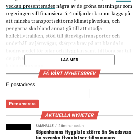
veckan presenterades
några av de gröna satsningar som
regeringen vill finansiera. 5,4 miljarder kronor läggs på
att minska transportsektorns klimatpåverkan, och
pengarna ska bland annat gå till att stödja
kollektivtrafiken, stöd till järnvägstransporter och
underhåll av järnvägar, skärpta krav på att blanda in
biodrivmedel för bilar och flygplan samt till bonusar till
de privatpersoner som köper en bil med låga
LÄS MER
koldioxidutsläpp.
FÅ VÅRT NYHETSBREV
Omkring 1 miljard kronor satsas på industrisektorn och
E-postadress
det innebär bl.a. investeringar i ökad användning av
vätgas samt på ny teknik för återvinning av plast.
Dessutom ska industrin kunna ta del av statliga
kreditgarantier för att kunna låna för gröna
AKTUELLA NYHETER
investeringar på högst 10 miljarder kronor.
SAMHÄLLE
2 timmar sedan
Den totala svenska statsbudgeten presenteras i sin
Köpenhamns flygplats större än Swedavias
tio svenska flygplatser tillsammans
helhet på måndag. (News Øresund)