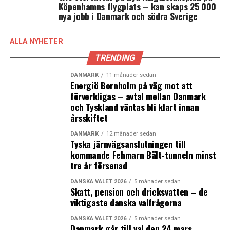
Köpenhamns flygplats – kan skaps 25 000
nya jobb i Danmark och södra Sverige
ALLA NYHETER
TRENDING
DANMARK
11 månader sedan
Energiö Bornholm på väg mot att
förverkligas – avtal mellan Danmark
och Tyskland väntas bli klart innan
årsskiftet
DANMARK
12 månader sedan
Tyska järnvägsanslutningen till
kommande Fehmarn Bält-tunneln minst
tre år försenad
DANSKA VALET 2026
5 månader sedan
Skatt, pension och dricksvatten – de
viktigaste danska valfrågorna
DANSKA VALET 2026
5 månader sedan
Danmark går till val den 24 mars