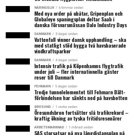
NÄRINGSLIV
6 timmar sedan
Med nya order på ubåtar, Gripenplan och
LÄS OCKSÅ:
Globaleye spaningsplan deltar Saab i
danska försvarsmässan Dalo Industry Days
Historiskt budgetförslag med fokus på jobb och grön
omväxling
DANMARK
3 dagar sedan
Vattenfall vinner dansk upphandling – ska
Optimistiska borgmästarveteraner anser att vardagen
med statligt stöd bygga två havsbaserade
gör skillnad
vindkraftsparker
DANMARK
4 dagar sedan
Intensiv trafik på Köpenhamns flygtrafik
under juli – fler internationella gäster
reser till Danmark
FEHMARN
5 dagar sedan
Tredje tunnelelementet till Fehmarn Bält-
förbindelsen har sänkts ned på havsbotten
ØRESUND
1 vecka sedan
Öresundsbron fortsätter slå trafikrekord –
kraftig ökning av tyska fritidsresenärer
ARBETSMARKNAD
1 månad sedan
SAS storsatsar på nya långdistansplan på