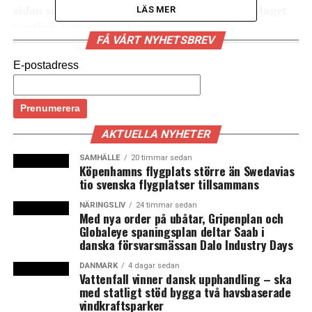
sidan sundet genom förvärv av det danska bolaget
LÄS MER
Gottlieb Paludan Architects.
FÅ VÅRT NYHETSBREV
ÅF har ett uttalat mål att växa inom arkitektur och
E-postadress
design samt att expandera sin verksamhet i Danmark.
Det är bakgrunden till förvärvet av det danska bolaget
Gottlieb Paludan Architects. Affären innebär att
ägarskapet för Gottlieb Paludan Architects övergår till
AKTUELLA NYHETER
ÅF medan bolaget fortsätter som självständigt
arkitektföretag. Det uppger Gottlieb Paludan Architects
SAMHÄLLE
20 timmar sedan
Köpenhamns flygplats större än Swedavias
i ett pressmeddelande. Företaget har 90 anställda med
tio svenska flygplatser tillsammans
bas i Köpenhamn och har bland annat ritat Nørreport
NÄRINGSLIV
24 timmar sedan
station i Köpenhamn och Värtaverket i Stockholm.
Med nya order på ubåtar, Gripenplan och
Globaleye spaningsplan deltar Saab i
– Vi investerar i vårt arkitektur- och designerbjudande
danska försvarsmässan Dalo Industry Days
med ambition att bli den ledande aktören inom
DANMARK
4 dagar sedan
arkitektur, och det gör vi genom att arbeta tillsammans
Vattenfall vinner dansk upphandling – ska
med de bästa. Vi påbörjade en resa 2016, och i ÅF ingår
med statligt stöd bygga två havsbaserade
vindkraftsparker
nu tegn_3 i Norge och både sandellsandberg och