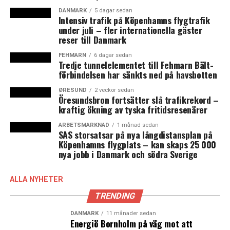
Koncept Stockholm i Sverige. Gottlieb Paludan
DANMARK
5 dagar sedan
Intensiv trafik på Köpenhamns flygtrafik
Architects har ett starkt varumärke och är ett naturligt
under juli – fler internationella gäster
nästa steg i expansionen”, säger Jonas Gustavsson, vd
reser till Danmark
och koncernchef ÅF, i ett pressmeddelande.
FEHMARN
6 dagar sedan
Tredje tunnelelementet till Fehmarn Bält-
ÅF har cirka 10 000 anställda och kontor i mer än 30
förbindelsen har sänkts ned på havsbotten
länder. (News Øresund)
ØRESUND
2 veckor sedan
Öresundsbron fortsätter slå trafikrekord –
kraftig ökning av tyska fritidsresenärer
LÄS OCKSÅ:
Dansk svinproduktion den lägsta på 25 år
ARBETSMARKNAD
1 månad sedan
SAS storsatsar på nya långdistansplan på
Lego-familjen investerar tre miljarder i skånska golv-
Köpenhamns flygplats – kan skaps 25 000
nya jobb i Danmark och södra Sverige
och klickmöbelföretaget Välinge Group
ALLA NYHETER
TRENDING
DANMARK
11 månader sedan
Energiö Bornholm på väg mot att