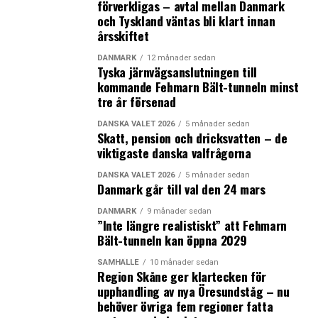
förverkligas – avtal mellan Danmark
och Tyskland väntas bli klart innan
årsskiftet
DANMARK
12 månader sedan
Tyska järnvägsanslutningen till
kommande Fehmarn Bält-tunneln minst
tre år försenad
DANSKA VALET 2026
5 månader sedan
Skatt, pension och dricksvatten – de
viktigaste danska valfrågorna
DANSKA VALET 2026
5 månader sedan
Danmark går till val den 24 mars
DANMARK
9 månader sedan
”Inte längre realistiskt” att Fehmarn
Bält-tunneln kan öppna 2029
SAMHÄLLE
10 månader sedan
Region Skåne ger klartecken för
upphandling av nya Öresundståg – nu
behöver övriga fem regioner fatta