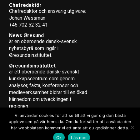
Chefredaktör
Chefredaktör och ansvarig utgivare:
Johan Wessman
+46 702 52 32 41
News Øresund
är en oberoende dansk-svensk
nyhets­byrå som ingår i
Øresundsinstituttet.
Øresundsinstituttet
är ett oberoende dansk-svenskt
kunskapscentrum som genom
analyser, fakta, konferenser och
medieverksamhet bidrar till en ökad
kännedom om utvecklingen i
regionen.
Vi använder cookies för att se till att vi ger dig den bästa
upplevelsen på vår hemsida. Om du fortsätter att använda den
här webbplatsen kommer vi att anta att du godkänner detta.
Copyright © 2017 Zox News Theme. Theme by MVP Themes, powered
Ok
Läs mer
by WordPress.