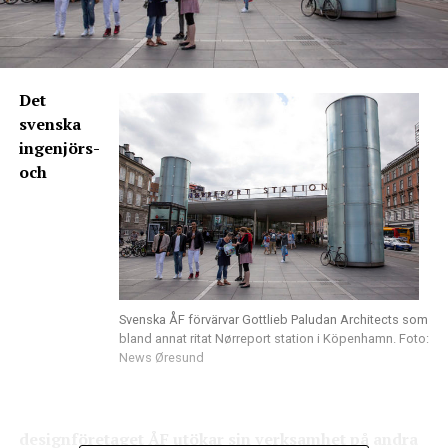
Det
svenska
ingenjörs-
och
Svenska ÅF förvärvar Gottlieb Paludan Architects som
bland annat ritat Nørreport station i Köpenhamn. Foto:
News Øresund
designföretaget ÅF utökar sin verksamhet på andra