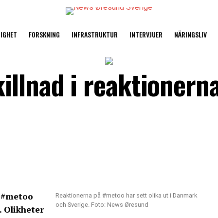
TIGHET
FORSKNING
INFRASTRUKTUR
INTERVJUER
NÄRINGSLIV
illnad i reaktionern
 #metoo
Reaktionerna på #metoo har sett olika ut i Danmark
och Sverige. Foto: News Øresund
. Olikheter