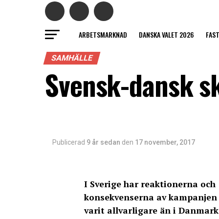
ARBETSMARKNAD
DANSKA VALET 2026
FAS
SAMHÄLLE
Svensk-dansk sk
Publicerad
9 år sedan
den
17 november, 2017
I Sverige har reaktionerna och
konsekvenserna av kampanjen
varit allvarligare än i Danmark