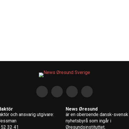
daktör
News Øresund
ktör och ansvarig utgivare:
är en oberoende dansk-svensk
Wessman
nyhets­byrå som ingår i
 52 32 41
Øresundsinstituttet.