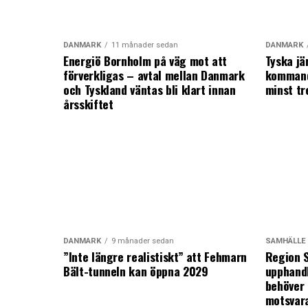
DANMARK
11 månader sedan
DANMARK
Energiö Bornholm på väg mot att
Tyska jä
förverkligas – avtal mellan Danmark
kommand
och Tyskland väntas bli klart innan
minst tr
årsskiftet
DANMARK
9 månader sedan
SAMHÄLLE
”Inte längre realistiskt” att Fehmarn
Region S
Bält-tunneln kan öppna 2029
upphandl
behöver 
motsvar