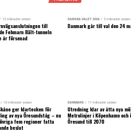
12 månader sedan
DANSKA VALET 2026
5 månader sedan
rnvägsanslutningen till
Danmark går till val den 24 m
e Fehmarn Bält-tunneln
e år försenad
10 månader sedan
DANMARK
11 månader sedan
kåne ger klartecken för
Utredning klar av åtta nya mö
ing av nya Öresundståg – nu
Metrolinjer i Köpenhamn och 
övriga fem regioner fatta
Öresund till 2070
ande beslut