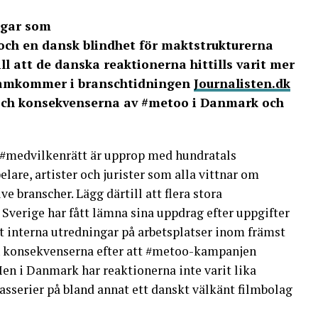
ngar som
och en dansk blindhet för maktstrukturerna
ll att de danska reaktionerna hittills varit mer
ramkommer i branschtidningen
Journalisten.dk
och konsekvenserna av #metoo i Danmark och
 #medvilkenrätt är upprop med hundratals
lare, artister och jurister som alla vittnar om
e branscher. Lägg därtill att flera stora
Sverige har fått lämna sina uppdrag efter uppgifter
t interna utredningar på arbetsplatser inom främst
 konsekvenserna efter att #metoo-kampanjen
 Men i Danmark har reaktionerna inte varit lika
sserier på bland annat ett danskt välkänt filmbolag