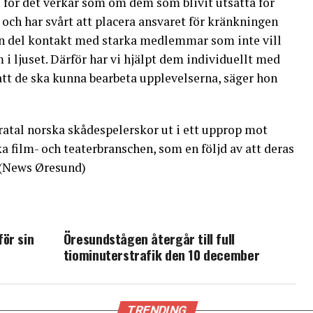
al för det verkar som om dem som blivit utsatta för
 och har svårt att placera ansvaret för kränkningen
en del kontakt med starka medlemmar som inte vill
 ljuset. Därför har vi hjälpt dem individuellt med
att de ska kunna bearbeta upplevelserna, säger hon
ratal norska skådespelerskor ut i ett upprop mot
 film- och teaterbranschen, som en följd av att deras
 (News Øresund)
ör sin
Öresundstågen återgår till full
tiominuterstrafik den 10 december
TRENDING