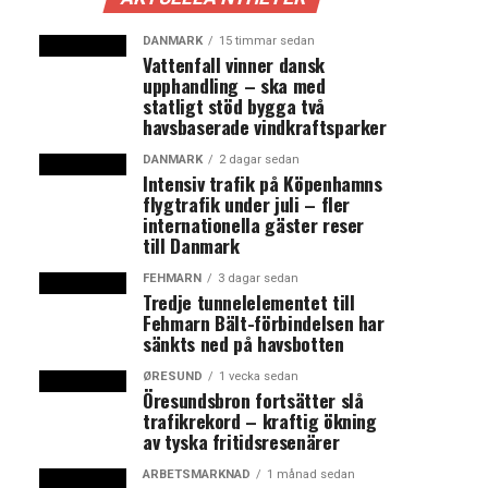
DANMARK
15 timmar sedan
Vattenfall vinner dansk
upphandling – ska med
statligt stöd bygga två
havsbaserade vindkraftsparker
DANMARK
2 dagar sedan
Intensiv trafik på Köpenhamns
flygtrafik under juli – fler
internationella gäster reser
till Danmark
FEHMARN
3 dagar sedan
Tredje tunnelelementet till
Fehmarn Bält-förbindelsen har
sänkts ned på havsbotten
ØRESUND
1 vecka sedan
Öresundsbron fortsätter slå
trafikrekord – kraftig ökning
av tyska fritidsresenärer
ARBETSMARKNAD
1 månad sedan