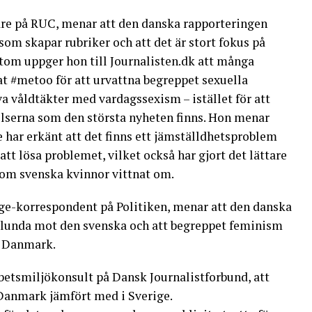
are på RUC, menar att den danska rapporteringen
som skapar rubriker och att det är stort fokus på
tom uppger hon till Journalisten.dk att många
 #metoo för att urvattna begreppet sexuella
a våldtäkter med vardagssexism – istället för att
ttelserna som den största nyheten finns. Hon menar
 har erkänt att det finns ett jämställdhetsproblem
att lösa problemet, vilket också har gjort det lättare
om svenska kvinnor vittnat om.
ige-korrespondent på Politiken, menar att den danska
rlunda mot den svenska och att begreppet feminism
i Danmark.
betsmiljökonsult på Dansk Journalistforbund, att
 Danmark jämfört med i Sverige.