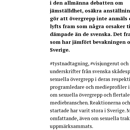
i den allmänna debatten om
jämställdhet, osäkra anställni
gör att övergrepp inte anmäls 
lyfts fram som några orsaker ti
dämpade än de svenska. Det f
som har jämfört bevakningen 
Sverige.
#tystnadtagning, #visjungerut och
underskrifter från svenska skådespe
sexuella övergrepp i deras respektiv
programledare och medieprofiler i 
om sexuella övergrepp och flertale
mediebranschen. Reaktionerna och
startade har varit stora i Sverige.
omfattande, även om sexuella traka
uppmärksammats.