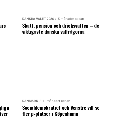
DANSKA VALET 2026
5 månader sedan
ars
Skatt, pension och dricksvatten – de
viktigaste danska valfrågorna
DANMARK
11 månader sedan
jliga
Socialdemokratiet och Venstre vill se
över
fler p-platser i Köpenhamn