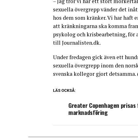
– Jag tror vi har ett stort mörkert
sexuella övergrepp vänder det inåt
hos dem som kränker. Vi har haft 
att kränkningarna ska komma fram i
psykolog och krisbearbetning, för 
till Journalisten.dk.
Under fredagen gick även ett hund
sexuella övergrepp inom den norska
svenska kollegor gjort detsamma.
LÄS OCKSÅ:
Greater Copenhagen prisas f
marknadsföring