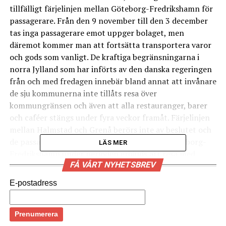
tillfälligt färjelinjen mellan Göteborg-Fredrikshamn för
passagerare. Från den 9 november till den 3 december
tas inga passagerare emot uppger bolaget, men
däremot kommer man att fortsätta transportera varor
och gods som vanligt. De kraftiga begränsningarna i
norra Jylland som har införts av den danska regeringen
från och med fredagen innebär bland annat att invånare
de sju kommunerna inte tillåts resa över
kommungränsen och även att alla restauranger, barer
och caféer stängs under fyra veckor framåt. Färjelinjen
mellan Halmstad och Grenå berörs inte av beslutet och
de passagerare som har köpt biljett mellan Göteborg-
LÄS MER
Fredrikshamn under perioden erbjuds att resa med
FÅ VÅRT NYHETSBREV
linjen mellan Halmstad och Grenå istället,
meddelar
Stena Line
. (News Øresund)
E-postadress
Läs mer
:
Danmark nödstänger sju kommuner på