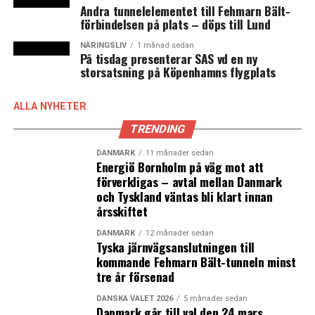
Andra tunnelelementet till Fehmarn Bält-
förbindelsen på plats – döps till Lund
NÄRINGSLIV
1 månad sedan
På tisdag presenterar SAS vd en ny
storsatsning på Köpenhamns flygplats
ALLA NYHETER
TRENDING
DANMARK
11 månader sedan
Energiö Bornholm på väg mot att
förverkligas – avtal mellan Danmark
och Tyskland väntas bli klart innan
årsskiftet
DANMARK
12 månader sedan
Tyska järnvägsanslutningen till
kommande Fehmarn Bält-tunneln minst
tre år försenad
DANSKA VALET 2026
5 månader sedan
Danmark går till val den 24 mars