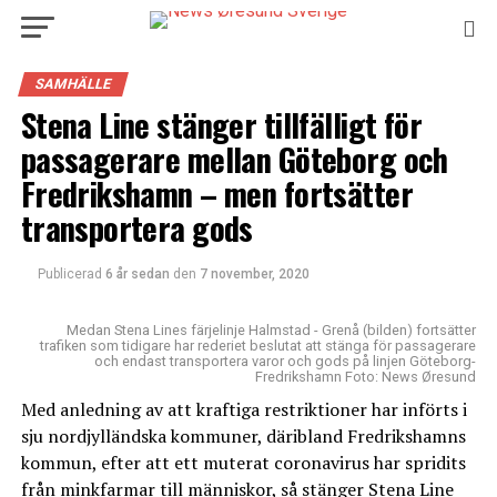
SAMHÄLLE
Stena Line stänger tillfälligt för
passagerare mellan Göteborg och
Fredrikshamn – men fortsätter
transportera gods
Publicerad
6 år sedan
den
7 november, 2020
Medan Stena Lines färjelinje Halmstad - Grenå (bilden) fortsätter
trafiken som tidigare har rederiet beslutat att stänga för passagerare
och endast transportera varor och gods på linjen Göteborg-
Fredrikshamn Foto: News Øresund
Med anledning av att kraftiga restriktioner har införts i
sju nordjylländska kommuner, däribland Fredrikshamns
kommun, efter att ett muterat coronavirus har spridits
från minkfarmar till människor, så stänger Stena Line