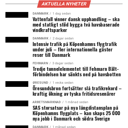
AKTUELLA NYHETER
Nordjylland för att hindra spridning av minkmuterat
coronavirus
DANMARK
1 dag sedan
Vattenfall vinner dansk upphandling – ska
med statligt stöd bygga två havsbaserade
LÄS OCKSÅ:
vindkraftsparker
Smittspridningen fortsätter öka på båda sidor Öresund
DANMARK
2 dagar sedan
Intensiv trafik på Köpenhamns flygtrafik
Danmark har förklarat hela Sverige i karantän
under juli – fler internationella gäster
reser till Danmark
FEHMARN
3 dagar sedan
Tredje tunnelelementet till Fehmarn Bält-
förbindelsen har sänkts ned på havsbotten
ØRESUND
1 vecka sedan
Öresundsbron fortsätter slå trafikrekord –
kraftig ökning av tyska fritidsresenärer
ARBETSMARKNAD
1 månad sedan
SAS storsatsar på nya långdistansplan på
Köpenhamns flygplats – kan skaps 25 000
nya jobb i Danmark och södra Sverige
DANMARK
1 månad sedan