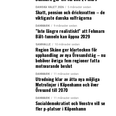
DANSKA VALET 2026
5 månader sedan
Skatt, pension och dricksvatten – de
viktigaste danska valfrågorna
DANMARK
9 månader sedan
”Inte längre realistiskt” att Fehmarn
Bält-tunneln kan öppna 2029
SAMHÄLLE
10 månader sedan
Region Skåne ger klartecken för
upphandling av nya Öresundståg – nu
behöver övriga fem regioner fatta
motsvarande beslut
DANMARK
11 månader sedan
Utredning klar av åtta nya möjliga
Metrolinjer i Köpenhamn och över
Öresund till 2070
DANMARK
11 månader sedan
Socialdemokratiet och Venstre vill se
fler p-platser i Köpenhamn