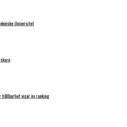
ekniske Universitet
rskare
r hållbarhet visar ny ranking