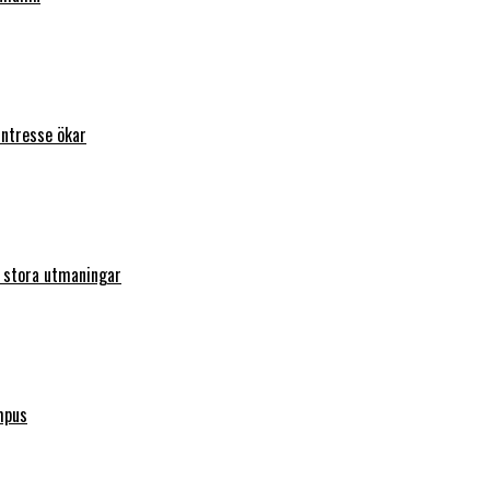
intresse ökar
r stora utmaningar
mpus