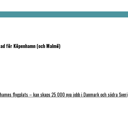
stad för Köpenhamn (och Malmö)
nhamns flygplats – kan skaps 25 000 nya jobb i Danmark och södra Sver