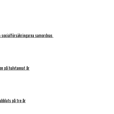
ka socialförsäkringarna samordnas
en på halvtannat år
bblats på tre år