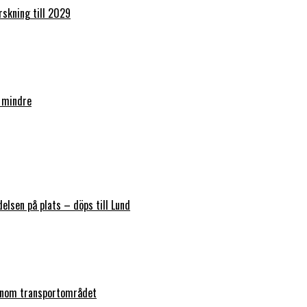
orskning till 2029
 mindre
elsen på plats – döps till Lund
 inom transportområdet