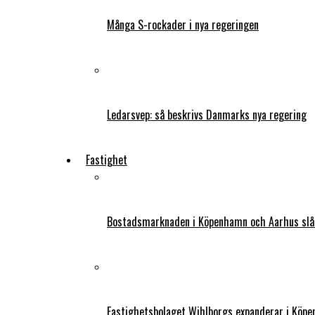
Många S-rockader i nya regeringen
Ledarsvep: så beskrivs Danmarks nya regering
Fastighet
Bostadsmarknaden i Köpenhamn och Aarhus slår
Fastighetsbolaget Wihlborgs expanderar i Köp