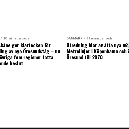
10 månader sedan
DANMARK
11 månader sedan
kåne ger klartecken för
Utredning klar av åtta nya mö
ing av nya Öresundståg – nu
Metrolinjer i Köpenhamn och 
övriga fem regioner fatta
Öresund till 2070
ande beslut