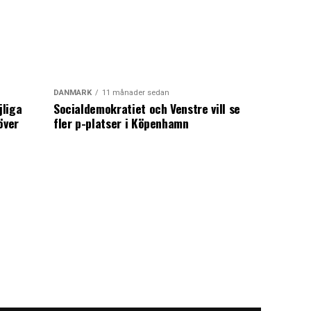
DANMARK
11 månader sedan
jliga
Socialdemokratiet och Venstre vill se
över
fler p-platser i Köpenhamn