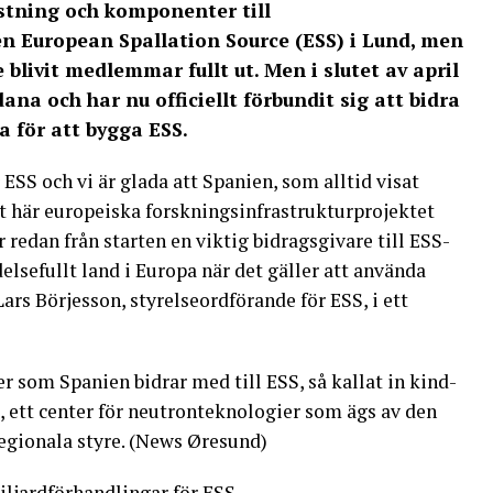
stning och komponenter till
 European Spallation Source (ESS) i Lund, men
e blivit medlemmar fullt ut. Men i slutet av april
dana och har nu officiellt förbundit sig att bidra
 för att bygga ESS.
 ESS och vi är glada att Spanien, som alltid visat
t här europeiska forskningsinfrastrukturprojektet
 redan från starten en viktig bidragsgivare till ESS-
elsefullt land i Europa när det gäller att använda
ars Börjesson, styrelseordförande för ESS, i ett
 som Spanien bidrar med till ESS, så kallat in kind-
 ett center för neutronteknologier som ägs av den
egionala styre. (News Øresund)
iljardförhandlingar för ESS