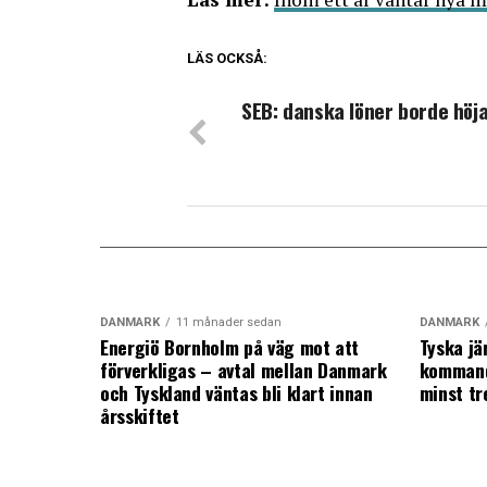
LÄS OCKSÅ:
SEB: danska löner borde höj
DANMARK
11 månader sedan
DANMARK
Energiö Bornholm på väg mot att
Tyska jä
förverkligas – avtal mellan Danmark
kommand
och Tyskland väntas bli klart innan
minst tr
årsskiftet