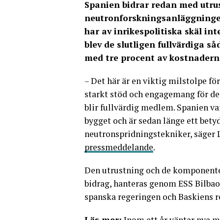
Spanien bidrar redan med utru
neutronforskningsanläggningen
har av inrikespolitiska skäl int
blev de slutligen fullvärdiga så
med tre procent av kostnaderna
– Det här är en viktig milstolpe för
starkt stöd och engagemang för de
blir fullvärdig medlem. Spanien var
bygget och är sedan länge ett betyd
neutronspridningstekniker, säger L
pressmeddelande
.
Den utrustning och de komponenter
bidrag, hanteras genom ESS Bilbao,
spanska regeringen och Baskiens r
Läs mer:
Inom ett år väntar nya m