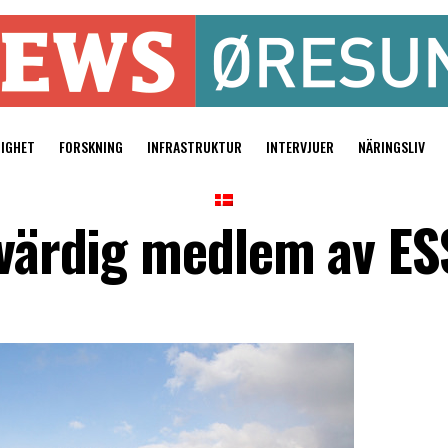
TIGHET
FORSKNING
INFRASTRUKTUR
INTERVJUER
NÄRINGSLIV
lvärdig medlem av ES