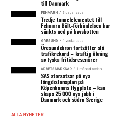
till Danmark
FEHMARN
5 dagar sedan
Tredje tunnelelementet till
Fehmarn Bält-förbindelsen har
sänkts ned på havsbotten
ØRESUND
1 vecka sedan
Öresundsbron fortsätter slå
trafikrekord – kraftig ökning
av tyska fritidsresenärer
ARBETSMARKNAD
1 månad sedan
SAS storsatsar på nya
långdistansplan på
Köpenhamns flygplats – kan
skaps 25 000 nya jobb i
Danmark och södra Sverige
ALLA NYHETER