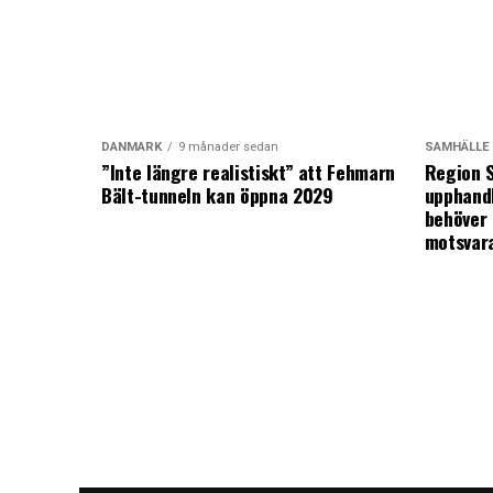
DANMARK
9 månader sedan
SAMHÄLLE
”Inte längre realistiskt” att Fehmarn
Region S
Bält-tunneln kan öppna 2029
upphandl
behöver 
motsvar