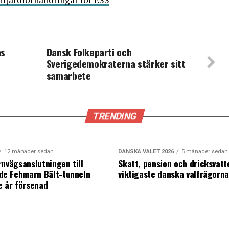
as
Dansk Folkeparti och
Sverigedemokraterna stärker sitt
samarbete
TRENDING
12 månader sedan
DANSKA VALET 2026
5 månader sedan
rnvägsanslutningen till
Skatt, pension och dricksvatt
e Fehmarn Bält-tunneln
viktigaste danska valfrågorn
e år försenad