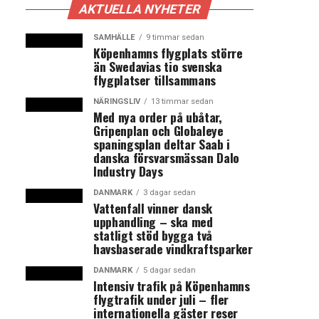
AKTUELLA NYHETER
SAMHÄLLE
9 timmar sedan
Köpenhamns flygplats större
än Swedavias tio svenska
flygplatser tillsammans
NÄRINGSLIV
13 timmar sedan
Med nya order på ubåtar,
Gripenplan och Globaleye
spaningsplan deltar Saab i
danska försvarsmässan Dalo
Industry Days
DANMARK
3 dagar sedan
Vattenfall vinner dansk
upphandling – ska med
statligt stöd bygga två
havsbaserade vindkraftsparker
DANMARK
5 dagar sedan
Intensiv trafik på Köpenhamns
flygtrafik under juli – fler
internationella gäster reser