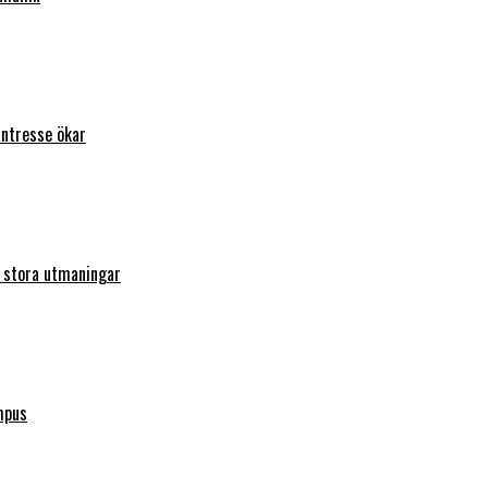
intresse ökar
r stora utmaningar
mpus