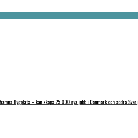
nhamns flygplats – kan skaps 25 000 nya jobb i Danmark och södra Sver