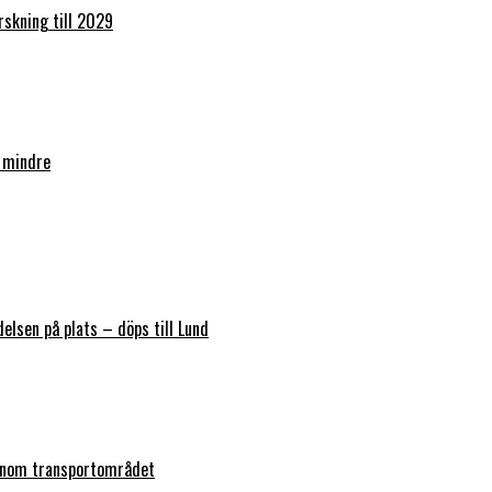
orskning till 2029
 mindre
elsen på plats – döps till Lund
 inom transportområdet