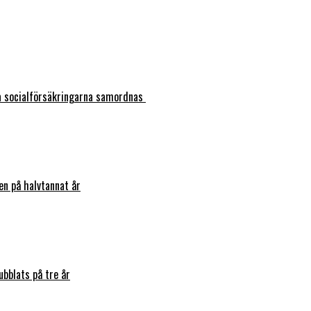
ka socialförsäkringarna samordnas
en på halvtannat år
bblats på tre år