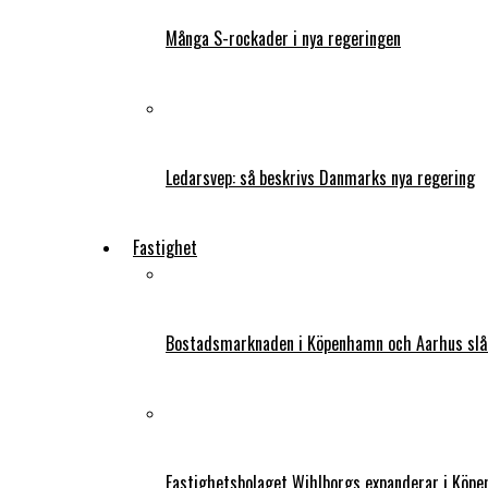
Många S-rockader i nya regeringen
Ledarsvep: så beskrivs Danmarks nya regering
Fastighet
Bostadsmarknaden i Köpenhamn och Aarhus slår
Fastighetsbolaget Wihlborgs expanderar i Köp