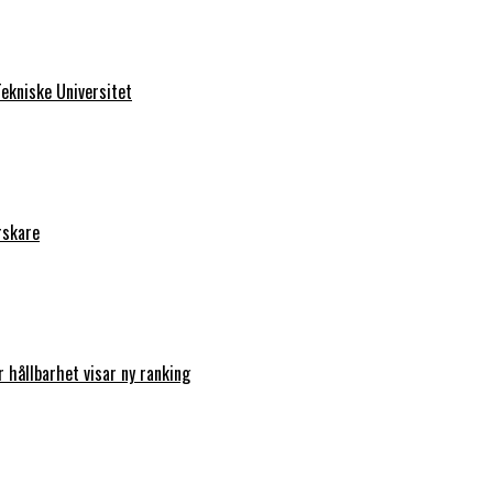
ekniske Universitet
rskare
r hållbarhet visar ny ranking