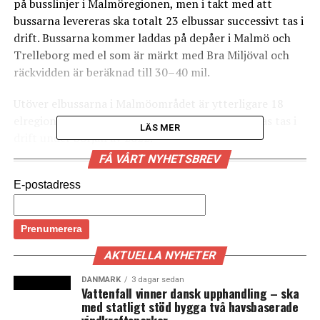
på busslinjer i Malmöregionen, men i takt med att
bussarna levereras ska totalt 23 elbussar successivt tas i
drift. Bussarna kommer laddas på depåer i Malmö och
Trelleborg med el som är märkt med Bra Miljöval och
räckvidden är beräknad till 30–40 mil.
Utöver elbussarna i Malmöområdet är ytterligare 18
elregionbussar beställda till Ystad, vilka förväntas tas i
LÄS MER
drift under början av 2022.
FÅ VÅRT NYHETSBREV
I pressmeddelandet uppger Skånetrafiken att det är den
snabba tekniska utvecklingen inom transportsektorn
E-postadress
som nu möjliggjort även långväga bussresor med
eldrivna fordon – något som är viktigt i omställningen
till fossilfria drivmedel. Och fördelarna med de nya
regionbussarna är flera enligt Skånetrafiken. Bland
AKTUELLA NYHETER
annat orsakar de inga utsläpp och bidrar till tystare
DANMARK
3 dagar sedan
miljö både i städerna och på landsbygden. (News
Vattenfall vinner dansk upphandling – ska
med statligt stöd bygga två havsbaserade
Øresund)