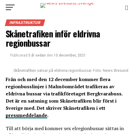
INFRASTRUKTUR
Skånetrafiken inför eldrivna
regionbussar
Publicerad
5 år sedan
den
15 december, 2021
Skånetrafiken satsar på eldrivna regionbussar. Foto: News Øresund
Från och med den 12 december kommer flera
regionbusslinjer i Malmöområdet trafikeras av
eldrivna bussar via trafikföretaget Bergkvarabuss.
Det är en satsning som Skånetrafiken blir först i
Sverige med. Det skriver Skånetrafiken i ett
pressmeddelande
.
Till att börja med kommer sex elregionbussar sättas in