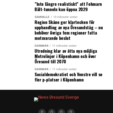
”Inte längre realistiskt” att Fehmarn
Bält-tunneln kan öppna 2029
SAMHÄLLE
10 månader sedan
Region Skåne ger klartecken för
upphandling av nya Öresundståg – nu
behöver övriga fem regioner fatta
motsvarande beslut
DANMARK
11 månader sedan
Utredning klar av åtta nya möjliga
Metrolinjer i Köpenhamn och över
Öresund till 2070
DANMARK
11 månader sedan
Socialdemokratiet och Venstre vill se
fler p-platser i Köpenhamn