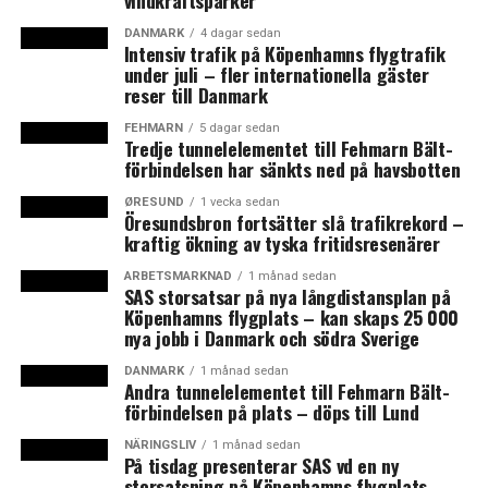
vindkraftsparker
DANMARK
4 dagar sedan
LÄS OCKSÅ:
Intensiv trafik på Köpenhamns flygtrafik
under juli – fler internationella gäster
Flera fördelar med att förlänga eventuellt S-tågssystem
reser till Danmark
på Kystbanen till Helsingborg enligt DSB
FEHMARN
5 dagar sedan
Ny PR- och kommunikationschef på Öresundsbron
Tredje tunnelelementet till Fehmarn Bält-
förbindelsen har sänkts ned på havsbotten
ØRESUND
1 vecka sedan
Öresundsbron fortsätter slå trafikrekord –
kraftig ökning av tyska fritidsresenärer
ARBETSMARKNAD
1 månad sedan
SAS storsatsar på nya långdistansplan på
Köpenhamns flygplats – kan skaps 25 000
nya jobb i Danmark och södra Sverige
DANMARK
1 månad sedan
Andra tunnelelementet till Fehmarn Bält-
förbindelsen på plats – döps till Lund
NÄRINGSLIV
1 månad sedan
På tisdag presenterar SAS vd en ny
storsatsning på Köpenhamns flygplats