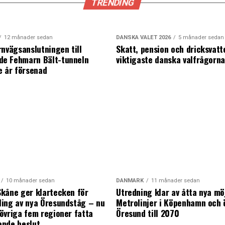
TRENDING
12 månader sedan
DANSKA VALET 2026
5 månader sedan
rnvägsanslutningen till
Skatt, pension och dricksvatt
e Fehmarn Bält-tunneln
viktigaste danska valfrågorn
e år försenad
10 månader sedan
DANMARK
11 månader sedan
kåne ger klartecken för
Utredning klar av åtta nya mö
ing av nya Öresundståg – nu
Metrolinjer i Köpenhamn och 
övriga fem regioner fatta
Öresund till 2070
ande beslut