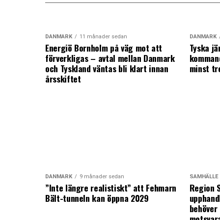
DANMARK
11 månader sedan
DANMARK
Energiö Bornholm på väg mot att
Tyska jä
förverkligas – avtal mellan Danmark
kommand
och Tyskland väntas bli klart innan
minst tr
årsskiftet
DANMARK
9 månader sedan
SAMHÄLLE
”Inte längre realistiskt” att Fehmarn
Region S
Bält-tunneln kan öppna 2029
upphandl
behöver 
motsvar