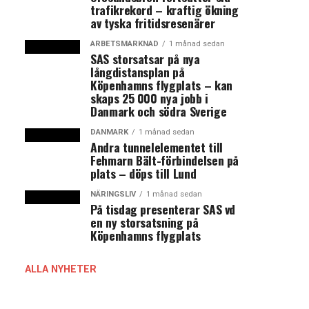
trafikrekord – kraftig ökning
av tyska fritidsresenärer
ARBETSMARKNAD
1 månad sedan
SAS storsatsar på nya
långdistansplan på
Köpenhamns flygplats – kan
skaps 25 000 nya jobb i
Danmark och södra Sverige
DANMARK
1 månad sedan
Andra tunnelelementet till
Fehmarn Bält-förbindelsen på
plats – döps till Lund
NÄRINGSLIV
1 månad sedan
På tisdag presenterar SAS vd
en ny storsatsning på
Köpenhamns flygplats
ALLA NYHETER