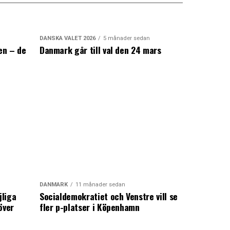
DANSKA VALET 2026
5 månader sedan
en – de
Danmark går till val den 24 mars
a
DANMARK
11 månader sedan
jliga
Socialdemokratiet och Venstre vill se
över
fler p-platser i Köpenhamn