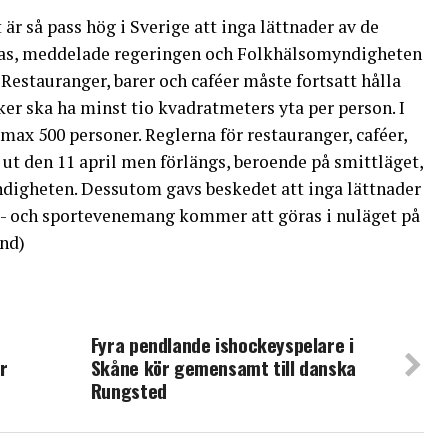
är så pass hög i Sverige att inga lättnader av de
ras, meddelade regeringen och Folkhälsomyndigheten
Restauranger, barer och caféer måste fortsatt hålla
ker ska ha minst tio kvadratmeters yta per person. I
s max 500 personer. Reglerna för restauranger, caféer,
t ut den 11 april men förlängs, beroende på smittläget,
ndigheten. Dessutom gavs beskedet att inga lättnader
es- och sportevenemang kommer att göras i nuläget på
nd)
Fyra pendlande ishockeyspelare i
r
Skåne kör gemensamt till danska
Rungsted