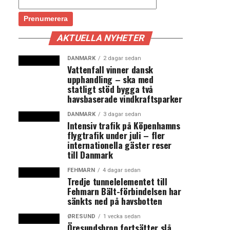
AKTUELLA NYHETER
DANMARK
2 dagar sedan
Vattenfall vinner dansk
upphandling – ska med
statligt stöd bygga två
havsbaserade vindkraftsparker
DANMARK
3 dagar sedan
Intensiv trafik på Köpenhamns
flygtrafik under juli – fler
internationella gäster reser
till Danmark
FEHMARN
4 dagar sedan
Tredje tunnelelementet till
Fehmarn Bält-förbindelsen har
sänkts ned på havsbotten
ØRESUND
1 vecka sedan
Öresundsbron fortsätter slå