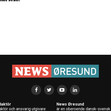
daktör
News Øresund
ktör och ansvarig utgivare:
är en oberoende dansk-svensk