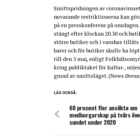
Smittspridningen av coronaviruset 
nuvarande restriktionerna kan gö
på en presskonferens på onsdagen. 
stängt efter klockan 20.30 och buti
större butiker och i varuhus tillåt
barer och för butiker skulle ha löp
till den 3 maj, enligt Folkhälsomy
kring publiktaket för kultur-, nöj
grund av smittoläget. (News Øresu
LÄS OCKSÅ:
60 procent fler ansökte om
medborgarskap på tvärs öve
sundet under 2020