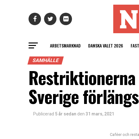
ARBETSMARKNAD
DANSKA VALET 2026
FAS
SAMHÄLLE
Restriktionerna 
Sverige förlängs
Publicerad
5 år sedan
den
31 mars, 2021
Caféer och rest