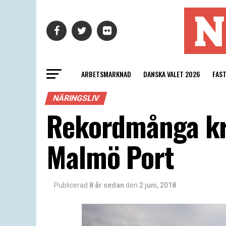
ARBETSMARKNAD
DANSKA VALET 2026
FAS
NÄRINGSLIV
Rekordmånga kry
Malmö Port
Publicerad
8 år sedan
den
2 juni, 2018