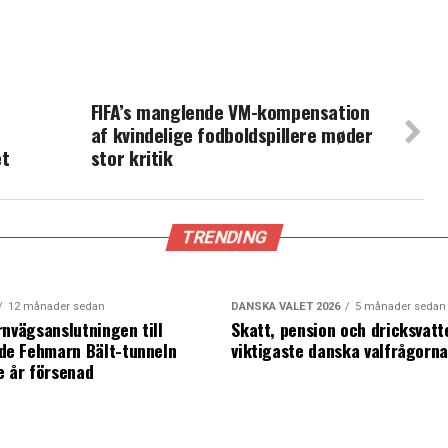
FIFA’s manglende VM-kompensation
af kvindelige fodboldspillere møder
et
stor kritik
TRENDING
12 månader sedan
DANSKA VALET 2026
5 månader sedan
rnvägsanslutningen till
Skatt, pension och dricksvatt
e Fehmarn Bält-tunneln
viktigaste danska valfrågorn
e år försenad