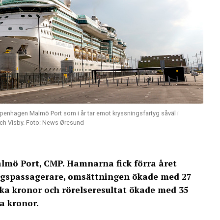
openhagen Malmö Port som i år tar emot kryssningsfartyg såväl i
h Visby. Foto: News Øresund
lmö Port, CMP. Hamnarna fick förra året
ingspassagerare, omsättningen ökade med 27
nska kronor och rörelseresultat ökade med 35
ka kronor.