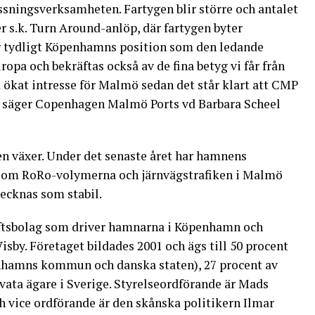
yssningsverksamheten. Fartygen blir större och antalet
er s.k. Turn Around-anlöp, där fartygen byter
er tydligt Köpenhamns position som den ledande
opa och bekräftas också av de fina betyg vi får från
å ökat intresse för Malmö sedan det står klart att CMP
så, säger Copenhagen Malmö Ports vd Barbara Scheel
 växer. Under det senaste året har hamnens
som RoRo-volymerna och järnvägstrafiken i Malmö
cknas som stabil.
ftsbolag som driver hamnarna i Köpenhamn och
by. Företaget bildades 2001 och ägs till 50 procent
nhamns kommun och danska staten), 27 procent av
vata ägare i Sverige. Styrelseordförande är Mads
ch vice ordförande är den skånska politikern Ilmar