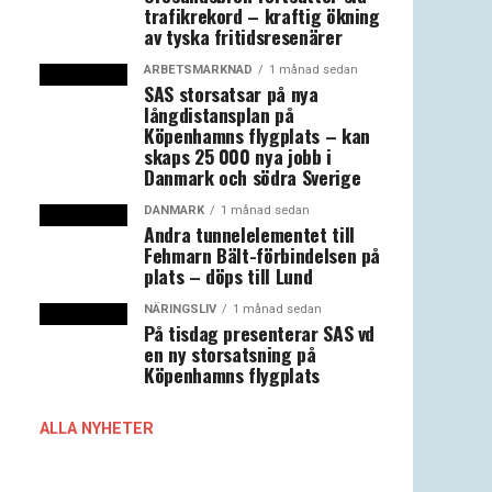
trafikrekord – kraftig ökning
av tyska fritidsresenärer
ARBETSMARKNAD
1 månad sedan
SAS storsatsar på nya
långdistansplan på
Köpenhamns flygplats – kan
skaps 25 000 nya jobb i
Danmark och södra Sverige
DANMARK
1 månad sedan
Andra tunnelelementet till
Fehmarn Bält-förbindelsen på
plats – döps till Lund
NÄRINGSLIV
1 månad sedan
På tisdag presenterar SAS vd
en ny storsatsning på
Köpenhamns flygplats
ALLA NYHETER