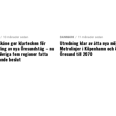
10 månader sedan
DANMARK
11 månader sedan
kåne ger klartecken för
Utredning klar av åtta nya mö
ing av nya Öresundståg – nu
Metrolinjer i Köpenhamn och 
övriga fem regioner fatta
Öresund till 2070
ande beslut