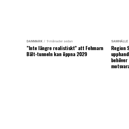
DANMARK
9 månader sedan
SAMHÄLLE
”Inte längre realistiskt” att Fehmarn
Region S
Bält-tunneln kan öppna 2029
upphandl
behöver 
motsvar