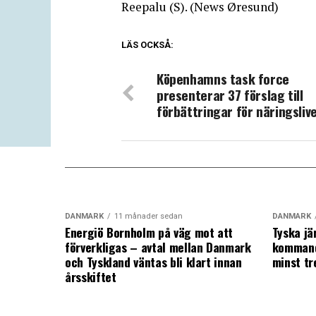
Reepalu (S). (News Øresund)
LÄS OCKSÅ:
Köpenhamns task force
presenterar 37 förslag till
förbättringar för näringsliv
DANMARK
11 månader sedan
DANMARK
Energiö Bornholm på väg mot att
Tyska jä
förverkligas – avtal mellan Danmark
kommand
och Tyskland väntas bli klart innan
minst tr
årsskiftet