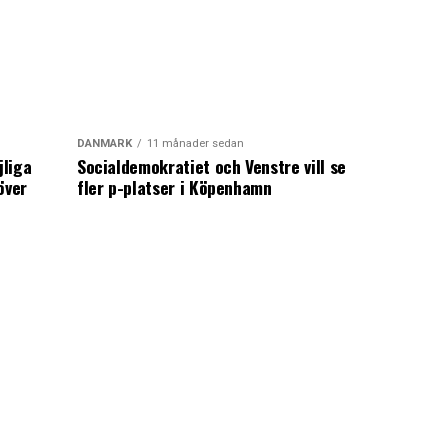
DANMARK
11 månader sedan
jliga
Socialdemokratiet och Venstre vill se
över
fler p-platser i Köpenhamn