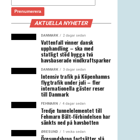
AKTUELLA NYHETER
DANMARK
2 dagar sedan
Vattenfall vinner dansk
upphandling – ska med
statligt stöd bygga två
havsbaserade vindkraftsparker
DANMARK
3 dagar sedan
Intensiv trafik på Köpenhamns
flygtrafik under juli – fler
internationella gäster reser
till Danmark
FEHMARN
4 dagar sedan
Tredje tunnelelementet till
Fehmarn Bält-förbindelsen har
sänkts ned på havsbotten
ØRESUND
1 vecka sedan
Öresundsbron fortsätter slå