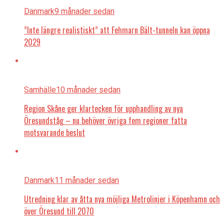
Danmark
9 månader sedan
”Inte längre realistiskt” att Fehmarn Bält-tunneln kan öppna
2029
Samhälle
10 månader sedan
Region Skåne ger klartecken för upphandling av nya
Öresundståg – nu behöver övriga fem regioner fatta
motsvarande beslut
Danmark
11 månader sedan
Utredning klar av åtta nya möjliga Metrolinjer i Köpenhamn och
över Öresund till 2070