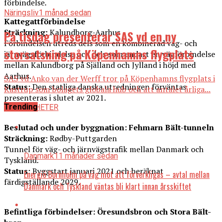
förbindelse.
Näringsliv
1 månad sedan
Kattegattförbindelse
Sträckning:
Kalundborg-Aarhus
På tisdag presenterar SAS vd en ny
Förbindelsen utreds dels som en kombinerad väg- och
storsatsning på Köpenhamns flygplats
järnvägsförbindelse och dels som endast en vägförbindelse
mellan Kalundborg på Själland och Jylland i höjd med
Aarhus.
SAS vd Anko van der Werff tror på Köpenhamns flygplats i
Status:
Den statliga danska utredningen förväntas
Kastrup som bolagets globala hub och att antalet årliga...
presenteras i slutet av 2021.
Trending
ALLA NYHETER
Beslutad och under byggnation: Fehmarn Bält-tunneln
Sträckning:
Rødby-Puttgarden
Tunnel för väg- och järnvägstrafik mellan Danmark och
Danmark
11 månader sedan
Tyskland.
Status:
Byggstart januari 2021 och beräknat
Energiö Bornholm på väg mot att förverkligas – avtal mellan
färdigställande 2029.
Danmark och Tyskland väntas bli klart innan årsskiftet
Befintliga förbindelser: Öresundsbron och Stora Bält-