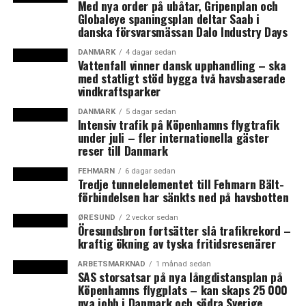
Med nya order på ubåtar, Gripenplan och
rimligt att regeringen kompenserar oss även för detta,
Globaleye spaningsplan deltar Saab i
säger Henrik Fritzon i en kommentar.
danska försvarsmässan Dalo Industry Days
Skånetrafikens beräknade kostnad för id-kontrollerna
DANMARK
4 dagar sedan
Vattenfall vinner dansk upphandling – ska
vid Köpenhamns flygplats är 42,5 miljoner kronor för
med statligt stöd bygga två havsbaserade
hela 2016. Lika mycket betalar danska DSB, som inte alls
vindkraftsparker
kommer att kompenseras av svenska staten.
DANMARK
5 dagar sedan
Skånetrafikens förlust på grund av minskat resande,
Intensiv trafik på Köpenhamns flygtrafik
under juli – fler internationella gäster
som Region Skåne länge varit införstådda med att
reser till Danmark
regeringen alltså inte är beredd att kompensera
ekonomiskt, beräknas till 61,7 miljoner kronor för hela
FEHMARN
6 dagar sedan
Tredje tunnelelementet till Fehmarn Bält-
året.
förbindelsen har sänkts ned på havsbotten
I nuläget räknar Region Skåne med att behöva använda
ØRESUND
2 veckor sedan
Öresundsbron fortsätter slå trafikrekord –
pengar som regeringen betalat ut för att finansiera
kraftig ökning av tyska fritidsresenärer
ökade kostnader i sjukvården för asylsökande till att
kompensera de minskade intäkterna i kollektivtrafiken.
ARBETSMARKNAD
1 månad sedan
SAS storsatsar på nya långdistansplan på
Köpenhamns flygplats – kan skaps 25 000
”Detta är varken rimligt eller ändåmålsenligt”, skriver
nya jobb i Danmark och södra Sverige