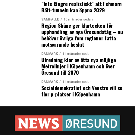
”Inte längre realistiskt” att Fehmarn
Bält-tunneln kan öppna 2029
SAMHÄLLE
10 månader sedan
Region Skåne ger klartecken för
upphandling av nya Öresundståg – nu
behöver övriga fem regioner fatta
motsvarande beslut
DANMARK
11 månader sedan
Utredning klar av åtta nya möjliga
Metrolinjer i Köpenhamn och över
Öresund till 2070
DANMARK
11 månader sedan
Socialdemokratiet och Venstre vill se
fler p-platser i Köpenhamn