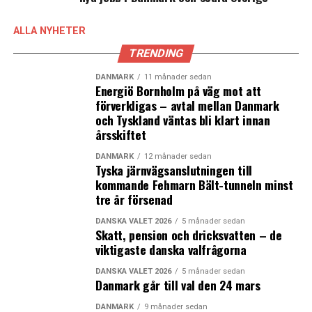
Henrik Fritzon och Alf Jönsson i brevet. (News Øresund)
ALLA NYHETER
LÄS OCKSÅ:
TRENDING
Dansk regeringskris hotande nära – Dansk Folkeparti på
DANMARK
11 månader sedan
kollisionskurs med Liberal Alliance
Energiö Bornholm på väg mot att
förverkligas – avtal mellan Danmark
Danskarna vill ha mer polis- och försvarssamarbete i EU
och Tyskland väntas bli klart innan
årsskiftet
DANMARK
12 månader sedan
Tyska järnvägsanslutningen till
kommande Fehmarn Bält-tunneln minst
tre år försenad
DANSKA VALET 2026
5 månader sedan
Skatt, pension och dricksvatten – de
viktigaste danska valfrågorna
DANSKA VALET 2026
5 månader sedan
Danmark går till val den 24 mars
DANMARK
9 månader sedan