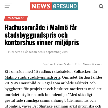
SAMHÄLLE
Radhusområde i Malmö får
stadsbyggnadspris och
kontorshus vinner miljöpris
Publicerad
6 år sedan
den
3 september, 2020
Vy över Hyllie i Malmö. Foto: News Øresund
Ett område med 13 radhus i stadsdelen Solbacken får
Malmö stads stadsbyggnadspris
. Området färdigställdes
2019 av Hauschild & Siegel som är både arkitekt och
byggherre för projektet och beslutet motiveras med att
området utgör en unik boendemiljö. ”Med skickligt
gestaltade rumsliga sammanhang både inomhus och
utomhus, väver Brf Shiitake samman arkitektoniska och