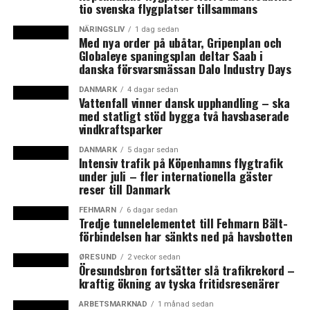
tio svenska flygplatser tillsammans
NÄRINGSLIV
1 dag sedan
Med nya order på ubåtar, Gripenplan och
Globaleye spaningsplan deltar Saab i
danska försvarsmässan Dalo Industry Days
DANMARK
4 dagar sedan
Vattenfall vinner dansk upphandling – ska
med statligt stöd bygga två havsbaserade
vindkraftsparker
DANMARK
5 dagar sedan
Intensiv trafik på Köpenhamns flygtrafik
under juli – fler internationella gäster
reser till Danmark
FEHMARN
6 dagar sedan
Tredje tunnelelementet till Fehmarn Bält-
förbindelsen har sänkts ned på havsbotten
ØRESUND
2 veckor sedan
Öresundsbron fortsätter slå trafikrekord –
kraftig ökning av tyska fritidsresenärer
ARBETSMARKNAD
1 månad sedan