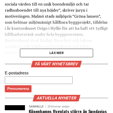
sociala värden till en unik boendemiljö och tar
radhusboendet till nya höjder”, skriver juryn i
motiveringen. Malmö stads miljöpris ”Gröna lansen”,
som belönar miljömässigt hållbara byggprojekt, tilldelas
i år kontorshuset Origo i Hyllie för att ha haft ett tydligt
hållbarhetstänk under hela byggprocessen.
Kontorshuset stod färdigt förra året och bakom
projektet står Wihlborgs fastigheter och White
arkitekter. (News Øresund)
LÄS MER
FÅ VÅRT NYHETSBREV
LÄS OCKSÅ:
E-postadress
Nu skrivs BNP-prognoserna för Danmark och Sverige upp
Positiv utveckling för knappt hälften av Danmarks 197
nationella indikatorer för FN:s globala mål
AKTUELLA NYHETER
SAMHÄLLE
23 timmar sedan
Köpenhamns flygplats större än Swedavias