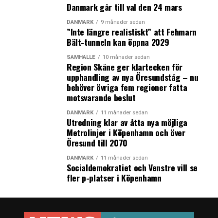
Danmark går till val den 24 mars
DANMARK
9 månader sedan
”Inte längre realistiskt” att Fehmarn
Bält-tunneln kan öppna 2029
SAMHÄLLE
10 månader sedan
Region Skåne ger klartecken för
upphandling av nya Öresundståg – nu
behöver övriga fem regioner fatta
motsvarande beslut
DANMARK
11 månader sedan
Utredning klar av åtta nya möjliga
Metrolinjer i Köpenhamn och över
Öresund till 2070
DANMARK
11 månader sedan
Socialdemokratiet och Venstre vill se
fler p-platser i Köpenhamn