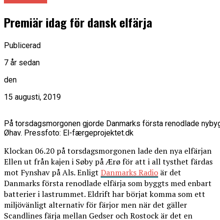
Premiär idag för dansk elfärja
Publicerad
7 år sedan
den
15 augusti, 2019
På torsdagsmorgonen gjorde Danmarks första renodlade nybyggd
Øhav. Pressfoto: El-færgeprojektet.dk
Klockan 06.20 på torsdagsmorgonen lade den nya elfärjan
Ellen ut från kajen i Søby på Ærø för att i all tysthet färdas
mot Fynshav på Als. Enligt
Danmarks Radio
är det
Danmarks första renodlade elfärja som byggts med enbart
batterier i lastrummet. Eldrift har börjat komma som ett
miljövänligt alternativ för färjor men när det gäller
Scandlines färja mellan Gedser och Rostock är det en