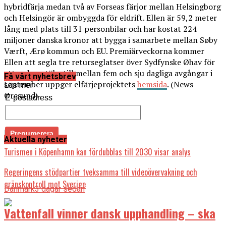
hybridfärja medan två av Forseas färjor mellan Helsingborg
och Helsingör är ombyggda för eldrift. Ellen är 59,2 meter
lång med plats till 31 personbilar och har kostat 224
miljoner danska kronor att bygga i samarbete mellan Søby
Værft, Ærø kommun och EU. Premiärveckorna kommer
Ellen att segla tre returseglatser över Sydfynske Øhav för
att sedan utöka till mellan fem och sju dagliga avgångar i
Få vårt nyhetsbrev
september uppger elfärjeprojektets
hemsida
. (News
Läs mer
Øresund)
E-postadress
Läs också:
Aktuella nyheter
Turismen i Köpenhamn kan fördubblas till 2030 visar analys
Regeringens stödpartier tveksamma till videoövervakning och
gränskontroll mot Sverige
Danmark
3 dagar sedan
Vattenfall vinner dansk upphandling – ska