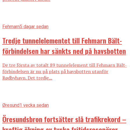
Fehmarn
5 dagar sedan
Tredje tunnelelementet till Fehmarn Bält-
förbindelsen har sänkts ned på havsbotten
De tre första av totalt 89 tunnelelement till Fehmarn Bält-
förbindelsen är nu på plats på havsbotten utanför
Rødbyhavn. Det tredje...
Øresund
1 vecka sedan
Öresundsbron fortsätter slå trafikrekord –
kraftig ökning av tyska fritidsresenärer