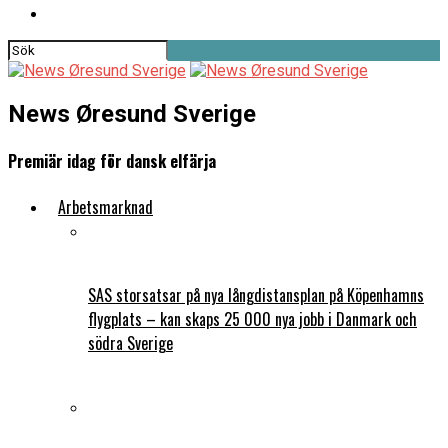
News Øresund Sverige
Premiär idag för dansk elfärja
Arbetsmarknad
SAS storsatsar på nya långdistansplan på Köpenhamns
flygplats – kan skaps 25 000 nya jobb i Danmark och
södra Sverige