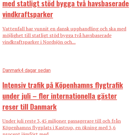
med statligt stöd bygga två havsbaserade
vindkraftsparker
Vattenfall har vunnit en dansk upphandling och ska med
möjlighet till statligt stöd bygga två havsbaserade
vindkraftsparker i Nordsjön och...
Danmark
4 dagar sedan
Intensiv trafik på Köpenhamns flygtrafik
under juli – fler internationella gäster
reser till Danmark
Under juli reste 3,45 miljoner passagerare till och från
Köpenhamns flygplats i Kastrup, en ökning med 3,6
procent jämfört med...