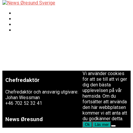
Copyright © 2017 Zox
Redaktionen
News Theme. Theme
by MVP Themes,
powered by
redaktion@newsoresund.org
WordPress.
+46 40 30 56 30
Vi använder cookies
för att se till att vi ger
Chefredaktör
dig den bästa
upplevelsen på vår
Chefredaktör och ansvarig utgivare:
hemsida. Om du
Johan Wessman
fortsätter att använda
+46 702 52 32 41
den här webbplatsen
kommer vi att anta att
du godkänner detta.
News Øresund
Ok
Läs mer
är en oberoende dansk-svensk