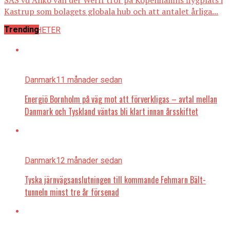
Kastrup som bolagets globala hub och att antalet årliga...
Trending
ALLA NYHETER
Danmark
11 månader sedan
Energiö Bornholm på väg mot att förverkligas – avtal mellan
Danmark och Tyskland väntas bli klart innan årsskiftet
Danmark
12 månader sedan
Tyska järnvägsanslutningen till kommande Fehmarn Bält-
tunneln minst tre år försenad