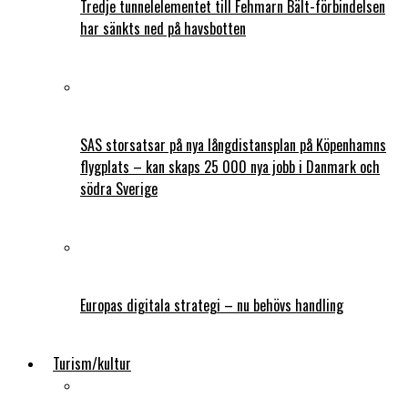
Tredje tunnelelementet till Fehmarn Bält-förbindelsen
har sänkts ned på havsbotten
SAS storsatsar på nya långdistansplan på Köpenhamns
flygplats – kan skaps 25 000 nya jobb i Danmark och
södra Sverige
Europas digitala strategi – nu behövs handling
Turism/kultur