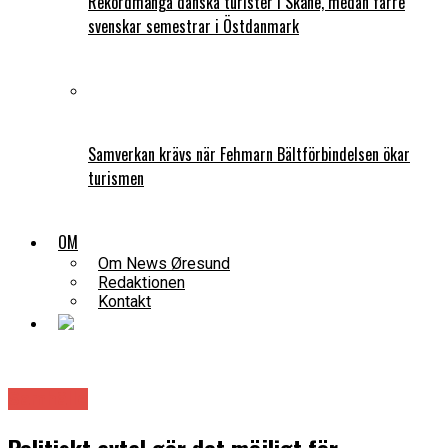
Rekordmånga danska turister i Skåne, medan färre
svenskar semestrar i Östdanmark
Samverkan krävs när Fehmarn Bältförbindelsen ökar
turismen
OM
Om News Øresund
Redaktionen
Kontakt
Samhälle