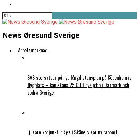
News Øresund Sverige
Arbetsmarknad
SAS storsatsar på nya långdistansplan på Köpenhamns
flygplats – kan skaps 25 000 nya jobb i Danmark och
södra Sverige
Ljusare konjunkturläge i Skåne, visar ny rapport