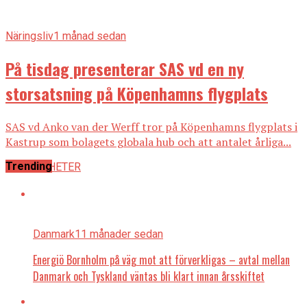
Näringsliv
1 månad sedan
På tisdag presenterar SAS vd en ny
storsatsning på Köpenhamns flygplats
SAS vd Anko van der Werff tror på Köpenhamns flygplats i
Kastrup som bolagets globala hub och att antalet årliga...
Trending
ALLA NYHETER
Danmark
11 månader sedan
Energiö Bornholm på väg mot att förverkligas – avtal mellan
Danmark och Tyskland väntas bli klart innan årsskiftet