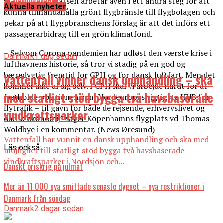
sju åren. Flygplatsen arbetar även i ett andra steg för att
Aktuella nyheter
kunna tillhandahålla grönt flygbränsle till flygbolagen och
pekar på att flygpbranschens förslag är att det införs ett
passagerarbidrag till en grön klimatfond.
– Selvom Corona pandemien har udløst den værste krise i
Danmark
1 dag sedan
lufthavnens historie, så tror vi stadig på en god og
bæredygtig fremtid for CPH og for dansk luftfart. Men det
Vattenfall vinner dansk upphandling – ska
kommer ikke af sig selv. I CPH skal vi arbejde hårdt for at
med statligt stöd bygga två havsbaserade
fastholde positionen som Nordeuropas vigtigste HUB for
flytrafik – til gavn for både de rejsende, erhvervslivet og
vindkraftsparker
dansk økonomi,” säger Köpenhamns flygplats vd Thomas
Woldbye i en kommentar. (News Øresund)
Vattenfall har vunnit en dansk upphandling och ska med
Läs också:
möjlighet till statligt stöd bygga två havsbaserade
vindkraftsparker i Nordsjön och...
Danskt priskrig på julmat
Mer än 11 000 nya smittade senaste dygnet – nya restriktioner i
Danmark från söndag
Danmark
2 dagar sedan