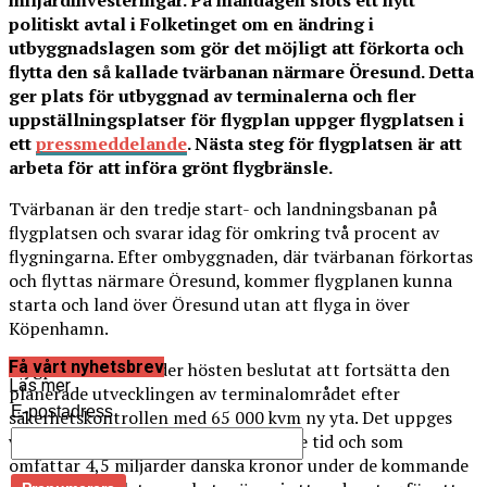
miljardinvesteringar. På måndagen slöts ett nytt
politiskt avtal i Folketinget om en ändring i
utbyggnadslagen som gör det möjligt att förkorta och
flytta den så kallade tvärbanan närmare Öresund. Detta
ger plats för utbyggnad av terminalerna och fler
uppställningsplatser för flygplan uppger flygplatsen i
ett
pressmeddelande
. Nästa steg för flygplatsen är att
arbeta för att införa grönt flygbränsle.
Tvärbanan är den tredje start- och landningsbanan på
flygplatsen och svarar idag för omkring två procent av
flygningarna. Efter ombyggnaden, där tvärbanan förkortas
och flyttas närmare Öresund, kommer flygplanen kunna
starta och land över Öresund utan att flyga in över
Köpenhamn.
Få vårt nyhetsbrev
Flygplatsen har under hösten beslutat att fortsätta den
Läs mer
planerade utvecklingen av terminalområdet efter
E-postadress
säkerhetskontrollen med 65 000 kvm ny yta. Det uppges
vara den största investeringen i nyare tid och som
omfattar 4,5 miljarder danska kronor under de kommande