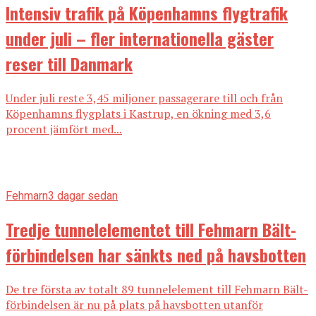
Intensiv trafik på Köpenhamns flygtrafik
under juli – fler internationella gäster
reser till Danmark
Under juli reste 3,45 miljoner passagerare till och från
Köpenhamns flygplats i Kastrup, en ökning med 3,6
procent jämfört med...
Fehmarn
3 dagar sedan
Tredje tunnelelementet till Fehmarn Bält-
förbindelsen har sänkts ned på havsbotten
De tre första av totalt 89 tunnelelement till Fehmarn Bält-
förbindelsen är nu på plats på havsbotten utanför