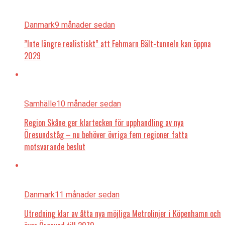
Danmark
9 månader sedan
”Inte längre realistiskt” att Fehmarn Bält-tunneln kan öppna
2029
Samhälle
10 månader sedan
Region Skåne ger klartecken för upphandling av nya
Öresundståg – nu behöver övriga fem regioner fatta
motsvarande beslut
Danmark
11 månader sedan
Utredning klar av åtta nya möjliga Metrolinjer i Köpenhamn och