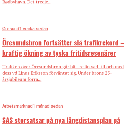
Rødbyhavn. Det tredje...
Øresund
1 vecka sedan
Öresundsbron fortsätter slå trafikrekord –
kraftig ökning av tyska fritidsresenärer
Trafiken över Öresundsbron går bättre än vad till och med
dess vd Linus Eriksson förväntat sig. Under brons 25-
årsjubileum förra...
Arbetsmarknad
1 månad sedan
SAS storsatsar på nya långdistansplan på