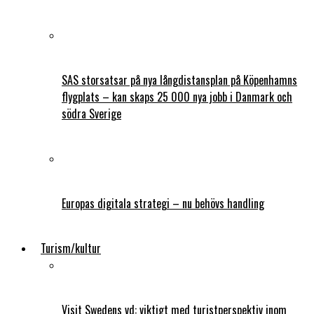
SAS storsatsar på nya långdistansplan på Köpenhamns
flygplats – kan skaps 25 000 nya jobb i Danmark och
södra Sverige
Europas digitala strategi – nu behövs handling
Turism/kultur
Visit Swedens vd: viktigt med turistperspektiv inom