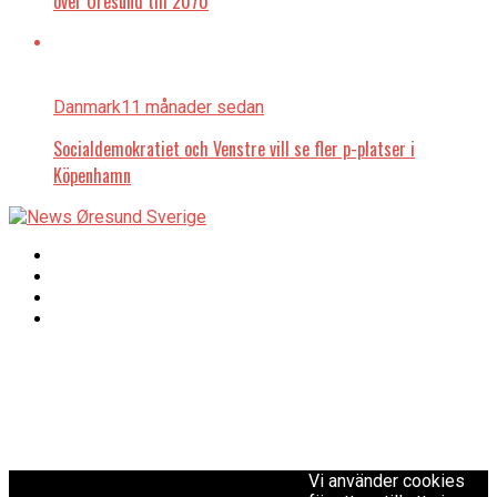
över Öresund till 2070
Danmark
11 månader sedan
Socialdemokratiet och Venstre vill se fler p-platser i
Köpenhamn
Copyright © 2017 Zox
Redaktionen
News Theme. Theme
by MVP Themes,
powered by
redaktion@newsoresund.org
WordPress.
+46 40 30 56 30
Vi använder cookies