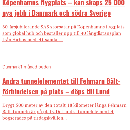
Köpenhamns flygplats – kan skaps 25 000
nya jobb i Danmark och södra Sverige
80-årsjubilerande SAS storsatar på Köpenhamns flygplats
som global hub och beställer upp till 40 långdistansplan
från Airbus med ett samlat...
Danmark
1 månad sedan
Andra tunnelelementet till Fehmarn Bält-
förbindelsen på plats – döps till Lund
Drygt 500 meter av den totalt 18 kilometer långa Fehmarn
Bält-tunneln är på plats. Det andra tunnelelementet
bogserades på tisdagskvällen...