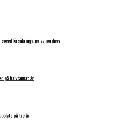
ka socialförsäkringarna samordnas
en på halvtannat år
bblats på tre år