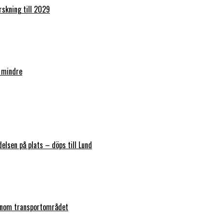
orskning till 2029
 mindre
elsen på plats – döps till Lund
 inom transportområdet