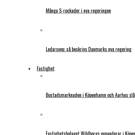
Många S-rockader i nya regeringen
Ledarsvep: så beskrivs Danmarks nya regering
Fastighet
Bostadsmarknaden i Köpenhamn och Aarhus slår
Fastighetsbolaget Wihlborgs expanderar i Köp