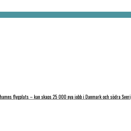
nhamns flygplats – kan skaps 25 000 nya jobb i Danmark och södra Sver