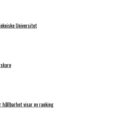
ekniske Universitet
rskare
r hållbarhet visar ny ranking