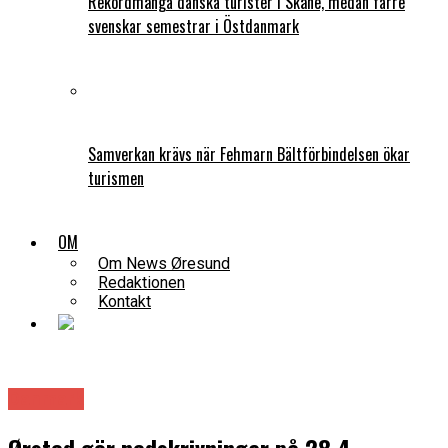
Rekordmånga danska turister i Skåne, medan färre
svenskar semestrar i Östdanmark
Samverkan krävs när Fehmarn Bältförbindelsen ökar
turismen
OM
Om News Øresund
Redaktionen
Kontakt
Danmark