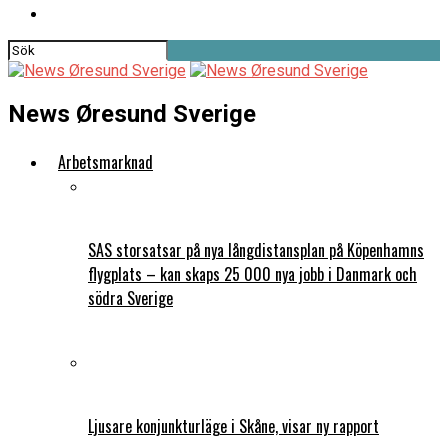
News Øresund Sverige
Arbetsmarknad
SAS storsatsar på nya långdistansplan på Köpenhamns
flygplats – kan skaps 25 000 nya jobb i Danmark och
södra Sverige
Ljusare konjunkturläge i Skåne, visar ny rapport