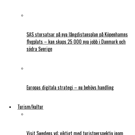
SAS storsatsar på nya långdistansplan på Köpenhamns
flygplats – kan skaps 25 000 nya jobb i Danmark och
södra Sverige
Europas digitala strategi – nu behövs handling
Turism/kultur
Visit Swedens vd: viktigt med turistperspektiv inom