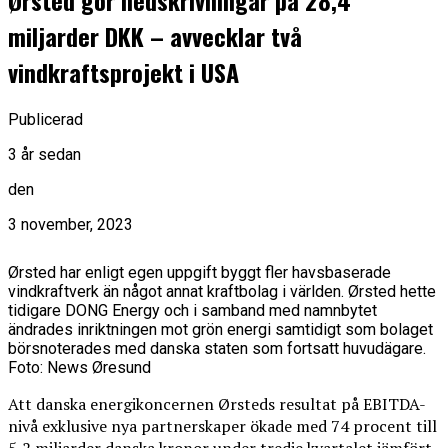
Ørsted gör nedskrivningar på 28,4
miljarder DKK – avvecklar två
vindkraftsprojekt i USA
Publicerad
3 år sedan
den
3 november, 2023
Ørsted har enligt egen uppgift byggt fler havsbaserade
vindkraftverk än något annat kraftbolag i världen. Ørsted hette
tidigare DONG Energy och i samband med namnbytet
ändrades inriktningen mot grön energi samtidigt som bolaget
börsnoterades med danska staten som fortsatt huvudägare.
Foto: News Øresund
Att danska energikoncernen Ørsteds resultat på EBITDA-
nivå exklusive nya partnerskaper ökade med 74 procent till