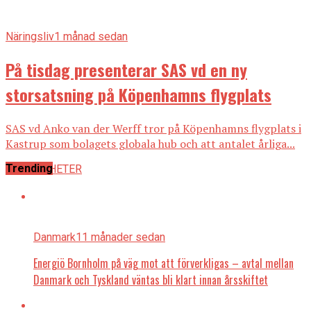
Näringsliv
1 månad sedan
På tisdag presenterar SAS vd en ny
storsatsning på Köpenhamns flygplats
SAS vd Anko van der Werff tror på Köpenhamns flygplats i
Kastrup som bolagets globala hub och att antalet årliga...
Trending
ALLA NYHETER
Danmark
11 månader sedan
Energiö Bornholm på väg mot att förverkligas – avtal mellan
Danmark och Tyskland väntas bli klart innan årsskiftet