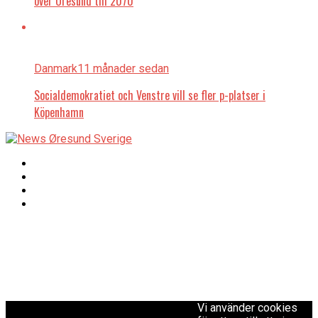
över Öresund till 2070
Danmark
11 månader sedan
Socialdemokratiet och Venstre vill se fler p-platser i
Köpenhamn
Copyright © 2017 Zox
Redaktionen
News Theme. Theme
by MVP Themes,
powered by
redaktion@newsoresund.org
WordPress.
+46 40 30 56 30
Vi använder cookies