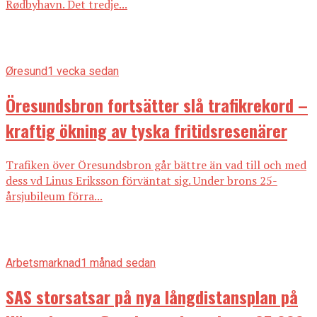
Rødbyhavn. Det tredje...
Øresund
1 vecka sedan
Öresundsbron fortsätter slå trafikrekord –
kraftig ökning av tyska fritidsresenärer
Trafiken över Öresundsbron går bättre än vad till och med
dess vd Linus Eriksson förväntat sig. Under brons 25-
årsjubileum förra...
Arbetsmarknad
1 månad sedan
SAS storsatsar på nya långdistansplan på