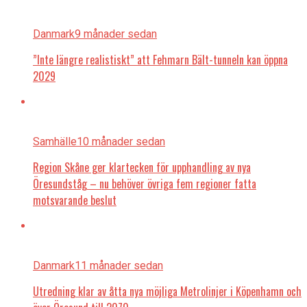
Danmark
9 månader sedan
”Inte längre realistiskt” att Fehmarn Bält-tunneln kan öppna
2029
Samhälle
10 månader sedan
Region Skåne ger klartecken för upphandling av nya
Öresundståg – nu behöver övriga fem regioner fatta
motsvarande beslut
Danmark
11 månader sedan
Utredning klar av åtta nya möjliga Metrolinjer i Köpenhamn och