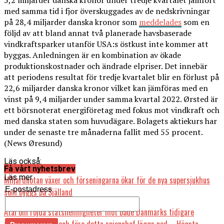
5,2 miljarder danska kronor under tredje kvartalet jämfört
med samma tid i fjor överskuggades av de nedskrivningar
på 28,4 miljarder danska kronor som
meddelades
som en
följd av att bland annat två planerade havsbaserade
vindkraftsparker utanför USA:s östkust inte kommer att
byggas. Anledningen är en kombination av ökade
produktionskostnader och ändrade elpriser. Det innebär
att periodens resultat för tredje kvartalet blir en förlust på
22,6 miljarder danska kronor vilket kan jämföras med en
vinst på 9,4 miljarder under samma kvartal 2022. Ørsted är
ett börsnoterat energiföretag med fokus mot vindkraft och
med danska staten som huvudägare. Bolagets aktiekurs har
under de senaste tre månaderna fallit med 55 procent.
(News Øresund)
Läs också:
Få vårt nyhetsbrev
Läs mer
Miljardnotan växer och förseningarna ökar för de nya supersjukhus
E-postadress
som byggs på Själland
Åtal om röjda statshemligheter mot både Danmarks tidigare