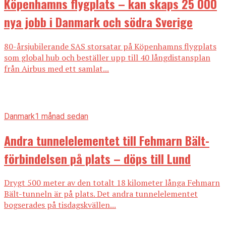
Köpenhamns flygplats – kan skaps 25 000
nya jobb i Danmark och södra Sverige
80-årsjubilerande SAS storsatar på Köpenhamns flygplats
som global hub och beställer upp till 40 långdistansplan
från Airbus med ett samlat...
Danmark
1 månad sedan
Andra tunnelelementet till Fehmarn Bält-
förbindelsen på plats – döps till Lund
Drygt 500 meter av den totalt 18 kilometer långa Fehmarn
Bält-tunneln är på plats. Det andra tunnelelementet
bogserades på tisdagskvällen...