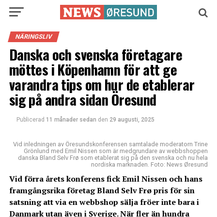
NÄRINGSLIV
Danska och svenska företagare
möttes i Köpenhamn för att ge
varandra tips om hur de etablerar
sig på andra sidan Öresund
Publicerad
11 månader sedan
den
29 augusti, 2025
Vid inledningen av Öresundskonferensen samtalade moderatorn Trine
Grönlund med Emil Nissen som är medgrundare av webbshoppen
danska Bland Selv Frø som etablerat sig på den svenska och nu hela
nordiska marknaden. Foto: News Øresund
Vid förra årets konferens fick Emil Nissen och hans
framgångsrika företag Bland Selv Frø pris för sin
satsning att via en webbshop sälja fröer inte bara i
Danmark utan även i Sverige. När fler än hundra