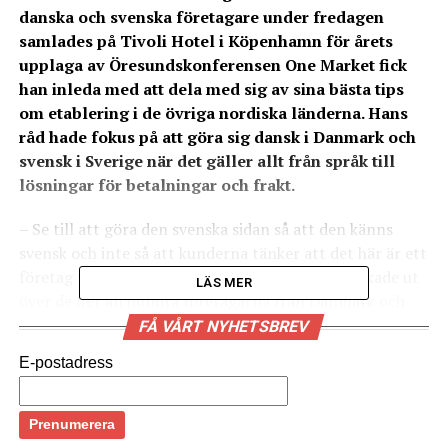
danska och svenska företagare under fredagen
samlades på Tivoli Hotel i Köpenhamn för årets
upplaga av Öresundskonferensen
One Market
fick
han inleda med att dela med sig av sina bästa tips
om etablering i de övriga nordiska länderna. Hans
råd hade fokus på att göra sig dansk i Danmark och
svensk i Sverige när det gäller allt från språk till
lösningar för betalningar och frakt.
– Se till att göra den svenska sidan så att den känns
svensk och inte så att kunderna tänker att det här är ett
företag från Danmark, sade Emil Nissen och blickade ut
LÄS MER
över de fler än hundra företagarna från Danmark och
Sverige.
FÅ VÅRT NYHETSBREV
E-postadress
Han sammanfattade sin erfarenhet av att etablera sig i
Sverige och övriga Norden i åtta råd:
Använd lokalt språk på hemsidan