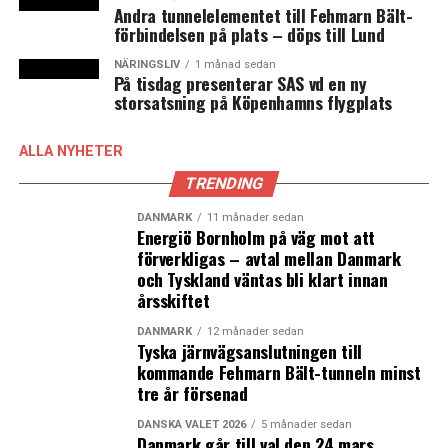
Andra tunnelelementet till Fehmarn Bält-
nya marknader har varit framgångsrik. Uppstarten i
förbindelsen på plats – döps till Lund
Sverige har gett en omsättning på 2,2 miljoner DKK
under 2024 för att förväntas nå 6,2 miljoner under 2025
NÄRINGSLIV
1 månad sedan
På tisdag presenterar SAS vd en ny
med målet att nå 9,5 miljoner under 2026. Idag är
storsatsning på Köpenhamns flygplats
företaget verksamhet i hela Norden.
ALLA NYHETER
Öresundskonferensen One Market etablerades förra
året på Tivoli Hotel i Köpenhamn och är ett samarbete
TRENDING
mellan danska SparringsPartnerne och svenska
DANMARK
11 månader sedan
NyföretagarCentrum Öresund med stöd av ett stort
Energiö Bornholm på väg mot att
antal partners. Fokus är på att låta små danska och
förverkligas – avtal mellan Danmark
svenska företag att berätta hur de lyckats inleda en
och Tyskland väntas bli klart innan
årsskiftet
satsning på andra sidan Öresund med konkreta tips. Vid
konferensen delas även ett företagspris ut.
DANMARK
12 månader sedan
(News Øresund)
Tyska järnvägsanslutningen till
kommande Fehmarn Bält-tunneln minst
Denna nyhet utgör en oberoende och journalistiskt
tre år försenad
värderad del av projektet ”Gränspendling över Öresund
DANSKA VALET 2026
5 månader sedan
med unga i fokus” där Øresundsinstituttet och News
Danmark går till val den 24 mars