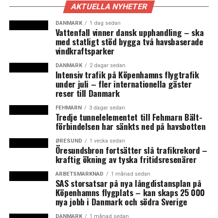
AKTUELLA NYHETER
Skapa lokala betalningslösningar – i Sverige
Swish, Klarna och betalkort
DANMARK
1 dag sedan
Vattenfall vinner dansk upphandling – ska
med statligt stöd bygga två havsbaserade
Nyttja lokala fraktlösningar
vindkraftsparker
Öppna ett bankkonto i varje land företaget
DANMARK
2 dagar sedan
verkar i
Intensiv trafik på Köpenhamns flygtrafik
under juli – fler internationella gäster
Använd nationellt e-mail och telefonnummer
reser till Danmark
Samla in feedback från kunder innan du lanserar
FEHMARN
3 dagar sedan
Tredje tunnelelementet till Fehmarn Bält-
Investera i Google Ads och Facebook Ads
förbindelsen har sänkts ned på havsbotten
Använd AI till kundservice, översättningar mm
ØRESUND
1 vecka sedan
Öresundsbron fortsätter slå trafikrekord –
Emil Nissen lyfte fram vikten av att använda den
kraftig ökning av tyska fritidsresenärer
senaste AI-tekniken för att snabbt och billigt hantera
ARBETSMARKNAD
1 månad sedan
översättningar och kundtjänst så att kunderna
SAS storsatsar på nya långdistansplan på
uppfattar företaget som lokalt i varje land. Han är
Köpenhamns flygplats – kan skaps 25 000
nya jobb i Danmark och södra Sverige
medgrundare av webbföretaget Bland Selv Frø som
säljer fröer till trädgårdsintresserade. Satsningen på
DANMARK
1 månad sedan