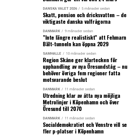
Øresund är en självständig part. Projektet
DANSKA VALET 2026
5 månader sedan
medfinansieras av Interreg ÖKS.
Skatt, pension och dricksvatten – de
viktigaste danska valfrågorna
DANMARK
9 månader sedan
”Inte längre realistiskt” att Fehmarn
Bält-tunneln kan öppna 2029
LÄS OCKSÅ:
Ny kvartalsstatistik: Öresundspendlingen upp nio
SAMHÄLLE
10 månader sedan
Region Skåne ger klartecken för
procent
upphandling av nya Öresundståg – nu
Öresundsbron slog fem trafikrekord
behöver övriga fem regioner fatta
motsvarande beslut
DANMARK
11 månader sedan
Utredning klar av åtta nya möjliga
Metrolinjer i Köpenhamn och över
Öresund till 2070
DANMARK
11 månader sedan
Socialdemokratiet och Venstre vill se
fler p-platser i Köpenhamn