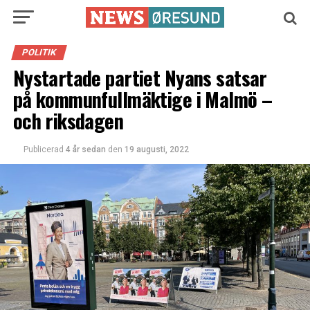
POLITIK
Nystartade partiet Nyans satsar
på kommunfullmäktige i Malmö –
och riksdagen
Publicerad
4 år sedan
den
19 augusti, 2022