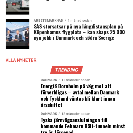
ARBETSMARKNAD
1 månad sedan
SAS storsatsar på nya långdistansplan på
Köpenhamns flygplats – kan skaps 25 000
nya jobb i Danmark och södra Sverige
ALLA NYHETER
TRENDING
DANMARK
11 månader sedan
Energiö Bornholm på väg mot att
förverkligas – avtal mellan Danmark
och Tyskland väntas bli klart innan
årsskiftet
DANMARK
12 månader sedan
Tyska järnvägsanslutningen till
kommande Fehmarn Bält-tunneln minst
tre år försenad