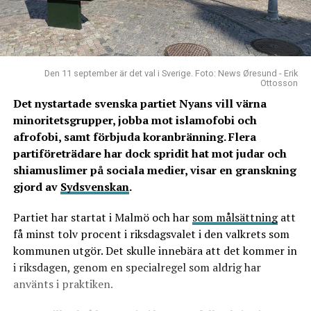
Den 11 september är det val i Sverige. Foto: News Øresund - Erik
Ottosson
Det nystartade svenska partiet Nyans vill värna
minoritetsgrupper, jobba mot islamofobi och
afrofobi, samt förbjuda koranbränning. Flera
partiföreträdare har dock spridit hat mot judar och
shiamuslimer på sociala medier, visar en granskning
gjord av
Sydsvenskan
.
Partiet har startat i Malmö och har
som målsättning
att
få minst tolv procent i riksdagsvalet i den valkrets som
kommunen utgör. Det skulle innebära att det kommer in
i riksdagen, genom en specialregel som aldrig har
använts i praktiken.