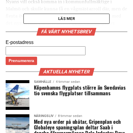
Nyans vill också komma in i kommunfullmäktige i
Malmö och skulle kunna få en vågmästarroll där, men de
flesta övriga partier är tveksamma till samarbete med
LÄS MER
det nystartade partiet, skriver
Sydsvenskan
. (News
Øresund)
FÅ VÅRT NYHETSBREV
E-postadress
LÄS OCKSÅ:
Centerpartiet pekar på en S-regering efter valet
Partier i både det röda och blåa blocket vill att
AKTUELLA NYHETER
Köpenhamn tecknar fast elavtal om grön el
SAMHÄLLE
4 timmar sedan
Köpenhamns flygplats större än Swedavias
tio svenska flygplatser tillsammans
NÄRINGSLIV
8 timmar sedan
Med nya order på ubåtar, Gripenplan och
Globaleye spaningsplan deltar Saab i
danska försvarsmässan Dalo Industry Days