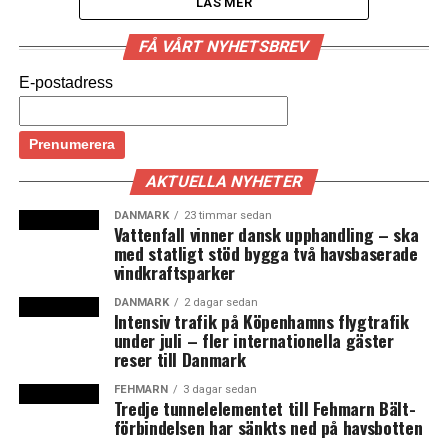
LÄS MER
En Nobelpakt mellan den danska regeringen och
FÅ VÅRT NYHETSBREV
privata fonder ska lyfta forskningen till absolut
E-postadress
toppnivå. Målet är att fler danska forskare ska få
Nobelpris i framtiden. Det skriver
Politiken
.
I tisdags presenterade Danmarks utbildnings- och
AKTUELLA NYHETER
forskningsminister Søren Pind tillsammans med
statsminister Lars Løkke Rasmussen en ny
DANMARK
23 timmar sedan
Vattenfall vinner dansk upphandling – ska
forskningspolitisk strategi. Den innebär att regeringen
med statligt stöd bygga två havsbaserade
etablerar en så kallad Nobelpakt i samarbete med olika
vindkraftsparker
fonder som stöttar dansk forskning. Pakten ska efter
samråd med universiteten välja ut och etablera några få
DANMARK
2 dagar sedan
Intensiv trafik på Köpenhamns flygtrafik
speciella ”Nobellpriscentra” där det ska bedrivas
under juli – fler internationella gäster
”excellent forskning” på alla högsta internationella nivå.
reser till Danmark
FEHMARN
3 dagar sedan
Danska staten kommer de närmaste åren att öka
Tredje tunnelelementet till Fehmarn Bält-
anslagen till forskning för att leva upp till den så
förbindelsen har sänkts ned på havsbotten
kallade Barcelonamålsättningen om att alla EU-länder