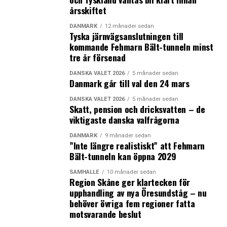
årsskiftet
DANMARK
12 månader sedan
Tyska järnvägsanslutningen till
kommande Fehmarn Bält-tunneln minst
tre år försenad
DANSKA VALET 2026
5 månader sedan
Danmark går till val den 24 mars
DANSKA VALET 2026
5 månader sedan
Skatt, pension och dricksvatten – de
viktigaste danska valfrågorna
DANMARK
9 månader sedan
”Inte längre realistiskt” att Fehmarn
Bält-tunneln kan öppna 2029
SAMHÄLLE
10 månader sedan
Region Skåne ger klartecken för
upphandling av nya Öresundståg – nu
behöver övriga fem regioner fatta
motsvarande beslut