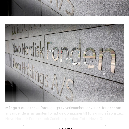
Många stora danska företag ägs av verksamhetsdrivande fonder som
använder delar av vinsten för att ge donationer till forskning såsom t.ex.
Novo Nordisk Fonden och Carlsbergfonden. Foto: News Øresund