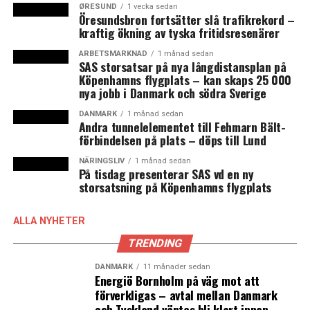
ØRESUND
1 vecka sedan
ska satsa tre procent av BNP på forskning. (News
Öresundsbron fortsätter slå trafikrekord –
kraftig ökning av tyska fritidsresenärer
Øresund)
ARBETSMARKNAD
1 månad sedan
SAS storsatsar på nya långdistansplan på
LÄS OCKSÅ:
Köpenhamns flygplats – kan skaps 25 000
nya jobb i Danmark och södra Sverige
Maersk Oil och DUC investerar 21 miljarder i
återuppbyggnad av Tyra gasfältet i Nordsjön
DANMARK
1 månad sedan
Andra tunnelelementet till Fehmarn Bält-
Svåra förhandlingar kring nästa års danska statsbudget
förbindelsen på plats – döps till Lund
– Løkke kallar Dansk Folkeparti till kvällsmöte
NÄRINGSLIV
1 månad sedan
På tisdag presenterar SAS vd en ny
storsatsning på Köpenhamns flygplats
ALLA NYHETER
TRENDING
DANMARK
11 månader sedan
Energiö Bornholm på väg mot att
förverkligas – avtal mellan Danmark
och Tyskland väntas bli klart innan