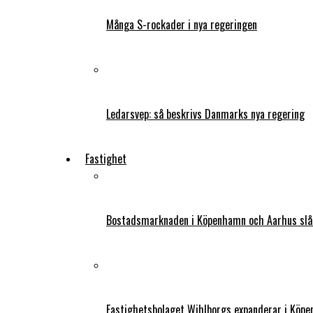
Många S-rockader i nya regeringen
Ledarsvep: så beskrivs Danmarks nya regering
Fastighet
Bostadsmarknaden i Köpenhamn och Aarhus slår
Fastighetsbolaget Wihlborgs expanderar i Köp