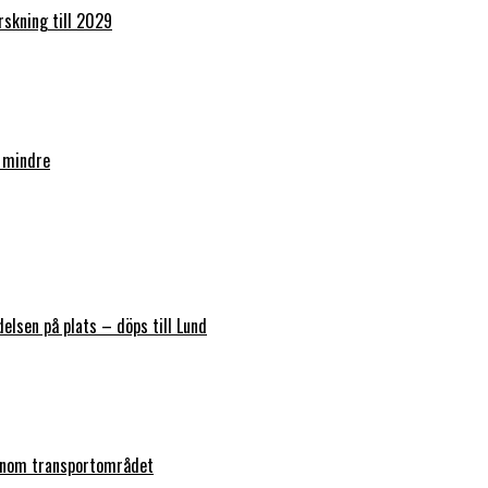
orskning till 2029
 mindre
elsen på plats – döps till Lund
 inom transportområdet