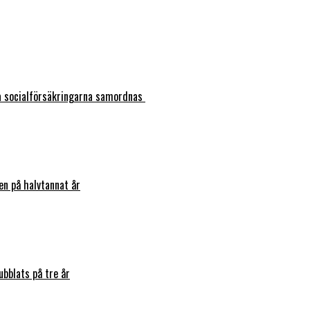
ka socialförsäkringarna samordnas
en på halvtannat år
bblats på tre år