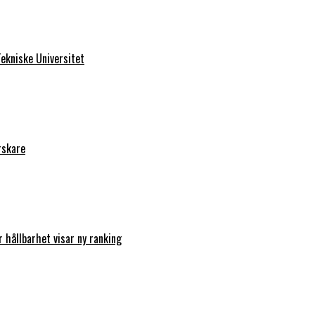
ekniske Universitet
rskare
r hållbarhet visar ny ranking