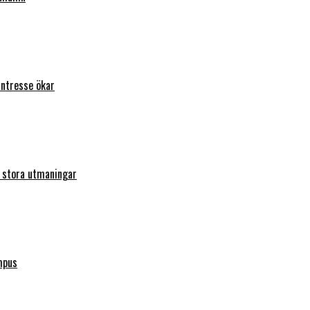
intresse ökar
r stora utmaningar
mpus