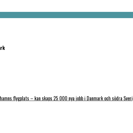
ark
nhamns flygplats – kan skaps 25 000 nya jobb i Danmark och södra Sver